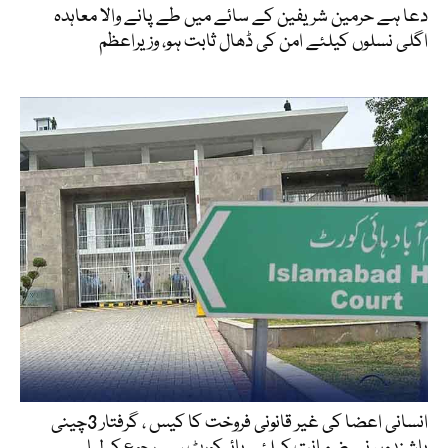
دعا ہے حرمین شریفین کے سائے میں طے پانے والا معاہدہ
اگلی نسلوں کیلئے امن کی ڈھال ثابت ہو، وزیراعظم
انسانی اعضا کی غیر قانونی فروخت کا کیس ، گرفتار 3چینی