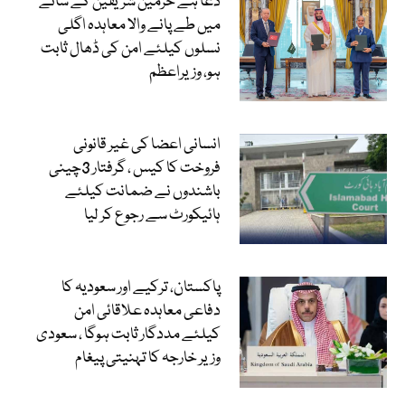
دعا ہے حرمین شریفین کے سائے
میں طے پانے والا معاہدہ اگلی
نسلوں کیلئے امن کی ڈھال ثابت
ہو، وزیراعظم
انسانی اعضا کی غیر قانونی
فروخت کا کیس ، گرفتار 3چینی
باشندوں نے ضمانت کیلئے
ہائیکورٹ سے رجوع کر لیا
پاکستان، ترکیے اور سعودیہ کا
دفاعی معاہدہ علاقائی امن
کیلئے مددگار ثابت ہوگا ، سعودی
وزیر خارجہ کا تہنیتی پیغام