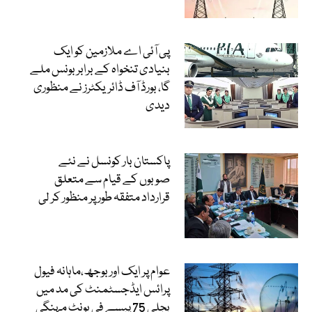
پی آئی اے ملازمین کو ایک
بنیادی تنخواہ کے برابر بونس ملے
گا، بورڈ آف ڈائریکٹرز نے منظوری
دیدی
پاکستان بار کونسل نے نئے
صوبوں کے قیام سے متعلق
قرارداد متفقہ طور پر منظور کر لی
عوام پر ایک اور بوجھ،ماہانہ فیول
پرائس ایڈجسٹمنٹ کی مد میں
بجلی 75 پیسے فی یونٹ مہنگی