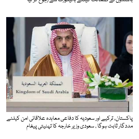
باشندوں نے ضمانت کیلئے ہائیکورٹ سے رجوع کر لیا
پاکستان، ترکیے اور سعودیہ کا دفاعی معاہدہ علاقائی امن کیلئے
مددگار ثابت ہوگا ، سعودی وزیر خارجہ کا تہنیتی پیغام