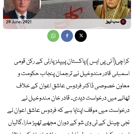
سب نیوز
20 June, 2021
کراچی(آئی پی ایس ) پاکستان پیپلز پارٹی کے رکن قومی
اسمبلی قادر مندوخیل نے ترجمان پنجاب حکومت و
معاون خصوصی ڈاکٹر فردوس عاشق اعوان کے خلاف
تھانے میں درخواست دیدی۔ قادر خان مندوخیل نے
درخواست میں موقف اپنایا ہے کہ فردوس عاشق اعوان نے
نجی چینل کے ٹی وی شو کے دوران مجھے تھپڑ مارا،گالیاں