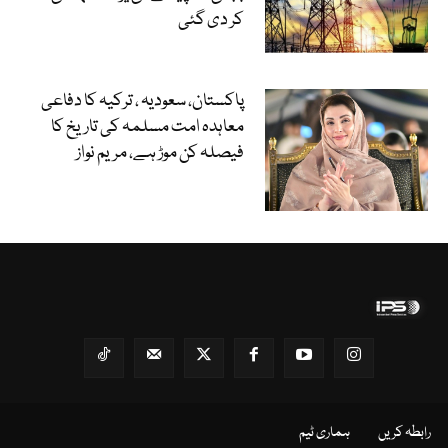
کر دی گئی
پاکستان، سعودیہ ، ترکیہ کا دفاعی
معاہدہ امت مسلمہ کی تاریخ کا
فیصلہ کن موڑ ہے، مریم نواز
رابطہ کریں
ہماری ٹیم