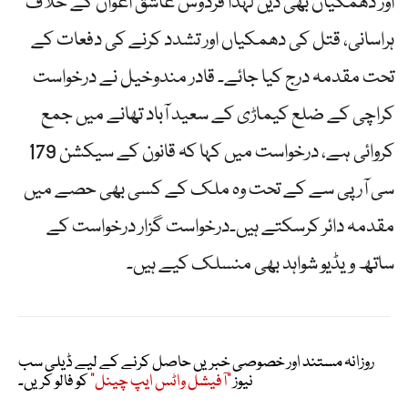
اور دھمکیاں بھی دیں لہذا فردوس عاشق اعوان کے خلاف
ہراسانی، قتل کی دھمکیاں اور تشدد کرنے کی دفعات کے
تحت مقدمہ درج کیا جائے۔ قادر مندوخیل نے درخواست
کراچی کے ضلع کیماڑی کے سعید آباد تھانے میں جمع
کروائی ہے، درخواست میں کہا کہ قانون کے سیکشن 179
سی آر پی سے کے تحت وہ ملک کے کسی بھی حصے میں
مقدمہ دائر کرسکتے ہیں۔درخواست گزار درخواست کے
ساتھ ویڈیو شواہد بھی منسلک کیے ہیں۔
روزانہ مستند اور خصوصی خبریں حاصل کرنے کے لیے ڈیلی سب
نیوز
"آفیشل واٹس ایپ چینل"
کو فالو کریں۔