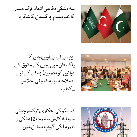
سہ ملکی دفاعی اتحاد،ترک صدر
کا خیرمقدم، پاکستان کا شکریہ
این سی آر سی اور پہچان کا
پاکستان میں بچوں کے حقوق کے
قوانین کو مضبوط بنانے کے لیے
اصلاحات پر مشاورتی اجلاس،
کتاب...
فیسکو کی نجکاری، ترکیہ، چینی
سرمایہ کاروں سمیت 12ملکی و
غیر ملکی گروپ میدان میں