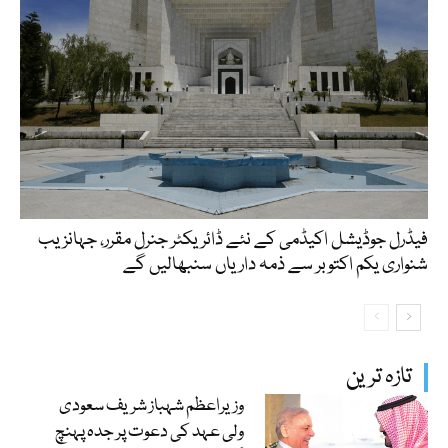
فیڈرل جوڈیشل اکیڈمی کے نئے ڈائریکٹر جنرل مقرر، جہانزیب
شنواری یکم اکتوبر سے ذمہ داریاں سنبھالیں گے
تازہ ترین
وزیراعظم شہباز شریف سعودی
ولی عہد کی دعوت پر جدہ پہنچ