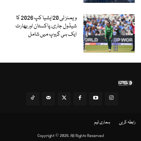
ویمنز ٹی 20ایشیا کپ 2026 کا
شیڈول جاری، پاکستان اور بھارت
ایک ہی گروپ میں شامل
رابطہ کریں
ہماری ٹیم
Copyright © 2026, All Rights Reserved