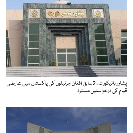
پشاور ہائیکورٹ ، 2سابق افغان جرنیلوں کی پاکستان میں عارضی
قیام کی درخواستیں مسترد