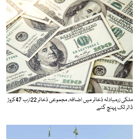
ملکی زرمبادلہ ذخائر میں اضافہ، مجموعی ذخائر 22ارب 47کروڑ
ڈالر تک پہنچ گئے