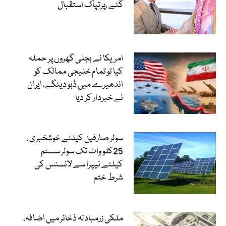
گئے ،پرتپاک استقبال
امریکا نے بجلی گھروں پر حملہ
کیا تو تمام خلیجی ممالک کو
اندھیرے میں ڈبو دینگے، ایران
نے خبردار کر دیا
سولر صارفین کیلئے خوشخبری ،
25کلو واٹ تک سولر سسٹم
کیلئے نیپرا سے لائسنس کی
شرط ختم
ملکی زرمبادلہ ذخائر میں اضافہ،