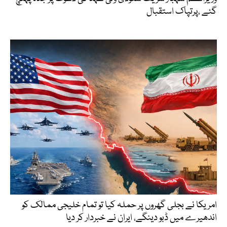
گئے ،پرتپاک استقبال
امریکا نے بجلی گھروں پر حملہ کیا تو تمام خلیجی ممالک کو
اندھیرے میں ڈبو دینگے، ایران نے خبردار کر دیا