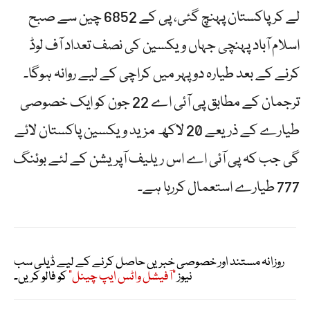
لے کر پاکستان پہنچ گئی، پی کے 6852 چین سے صبح
اسلام آباد پہنچی جہاں ویکسین کی نصف تعداد آف لوڈ
کرنے کے بعد طیارہ دوپہر میں کراچی کے لیے روانہ ہوگا۔
ترجمان کے مطابق پی آئی اے 22 جون کو ایک خصوصی
طیارے کے ذریعے 20 لاکھ مزید ویکسین پاکستان لائے
گی جب کہ پی آئی اے اس ریلیف آپریشن کے لئے بوئنگ
777 طیارے استعمال کررہا ہے۔
روزانہ مستند اور خصوصی خبریں حاصل کرنے کے لیے ڈیلی سب
نیوز
"آفیشل واٹس ایپ چینل"
کو فالو کریں۔