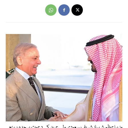
وزیراعظم شہباز شریف سعودی ولی عہد کی دعوت پر جدہ پہنچ