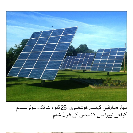
سولر صارفین کیلئے خوشخبری ، 25کلو واٹ تک سولر سسٹم
کیلئے نیپرا سے لائسنس کی شرط ختم