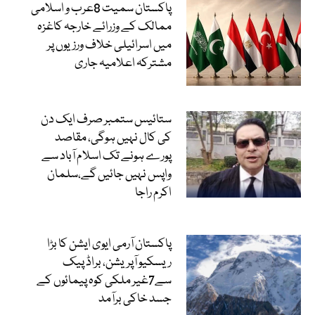
پاکستان سمیت 8عرب و اسلامی
ممالک کے وزرائے خارجہ کاغزہ
میں اسرائیلی خلاف ورزیوں پر
مشترکہ اعلامیہ جاری
ستائیس ستمبر صرف ایک دن
کی کال نہیں ہوگی، مقاصد
پورے ہونے تک اسلام آباد سے
واپس نہیں جائیں گے،سلمان
اکرم راجا
پاکستان آرمی ایوی ایشن کا بڑا
ریسکیو آپریشن، براڈ پیک
سے7غیر ملکی کوہ پیمائوں کے
جسد خاکی برآمد