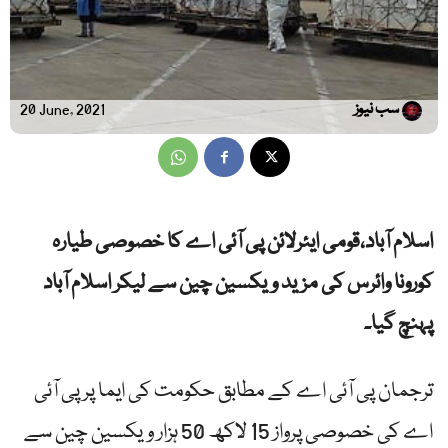
سب نیوز
20 June, 2021
اسلام آباد،قومی ایئرلائن پی آئی اے کا خصوصی طیارہ
کورونا وائرس کی مزید ویکسین چین سے لیکر اسلام آباد
پہنچ گیا۔
ترجمان پی آئی اے کے مطابق حکومت کی ایما پر پی آئی
اے کی خصوصی پرواز 15 لاکھ 50 ہزار ویکسین چین سے