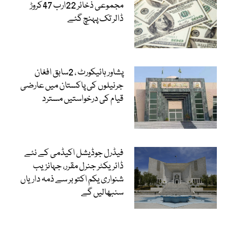
مجموعی ذخائر 22ارب 47کروڑ
ڈالر تک پہنچ گئے
پشاور ہائیکورٹ ، 2سابق افغان
جرنیلوں کی پاکستان میں عارضی
قیام کی درخواستیں مسترد
فیڈرل جوڈیشل اکیڈمی کے نئے
ڈائریکٹر جنرل مقرر، جہانزیب
شنواری یکم اکتوبر سے ذمہ داریاں
سنبھالیں گے