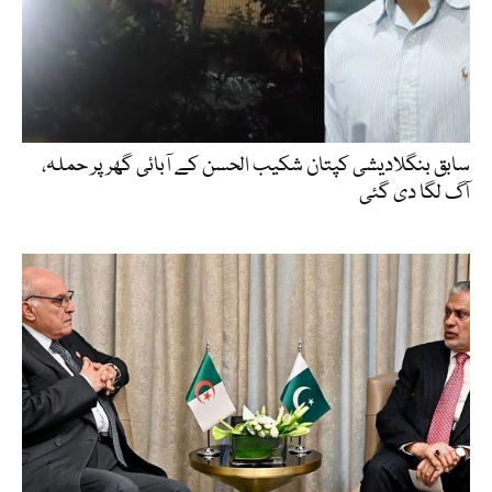
سابق بنگلادیشی کپتان شکیب الحسن کے آبائی گھر پر حملہ،
آگ لگا دی گئی