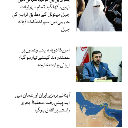
نہیں رکھا گیا، تمام سہولیات
جیل مینوئل کے مطابق فراہم کی
جا رہی ہیں: سپرنٹنڈنٹ اڈیالہ
جیل
امریکا دوبارہ اپنے وعدوں پر
عملدرآمد کیلئے تیار ہو گیا:
ایرانی وزارت خارجہ
آبنائے ہرمز پر ایران اور عمان میں
اہم پیش رفت، محفوظ بحری
راستے پر اتفاق ہوگیا