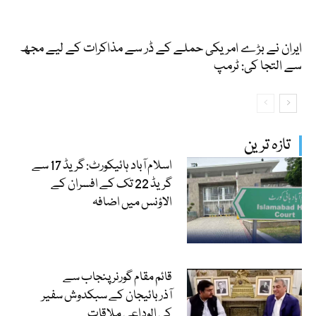
ایران نے بڑے امریکی حملے کے ڈر سے مذاکرات کے لیے مجھ
سے التجا کی: ٹرمپ
تازہ ترین
اسلام آباد ہائیکورٹ: گریڈ 17 سے
گریڈ 22 تک کے افسران کے
الاؤنس میں اضافہ
قائم مقام گورنر پنجاب سے
آذربائیجان کے سبکدوش سفیر
کی الوداعی ملاقات