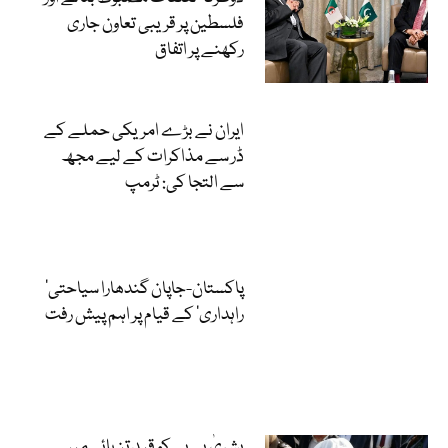
فلسطین پر قریبی تعاون جاری
رکھنے پر اتفاق
ایران نے بڑے امریکی حملے کے
ڈر سے مذاکرات کے لیے مجھ
سے التجا کی: ٹرمپ
‘پاکستان-جاپان گندھارا سیاحتی
راہداری’ کے قیام پر اہم پیش رفت
بشریٰ بی بی کو قیدِ تنہائی میں