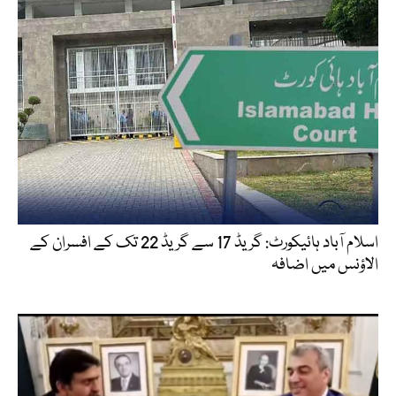
اسلام آباد ہائیکورٹ: گریڈ 17 سے گریڈ 22 تک کے افسران کے
الاؤنس میں اضافہ