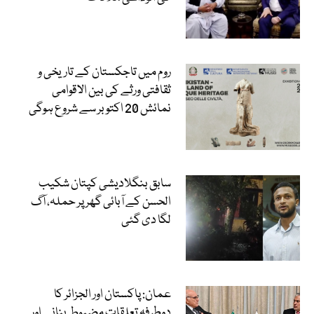
روم میں تاجکستان کے تاریخی و
ثقافتی ورثے کی بین الاقوامی
نمائش 20 اکتوبر سے شروع ہوگی
سابق بنگلادیشی کپتان شکیب
الحسن کے آبائی گھر پر حملہ، آگ
لگا دی گئی
عمان: پاکستان اور الجزائر کا
دوطرفہ تعلقات مضبوط بنانے اور