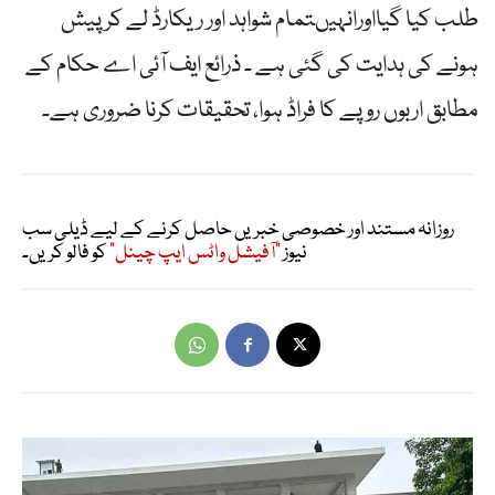
طلب کیا گیااورانہیںتمام شواہد اور ریکارڈ لے کر پیش
ہونے کی ہدایت کی گئی ہے ۔ ذرائع ایف آئی اے حکام کے
مطابق اربوں روپے کا فراڈ ہوا، تحقیقات کرنا ضروری ہے۔
روزانہ مستند اور خصوصی خبریں حاصل کرنے کے لیے ڈیلی سب
نیوز
"آفیشل واٹس ایپ چینل"
کو فالو کریں۔