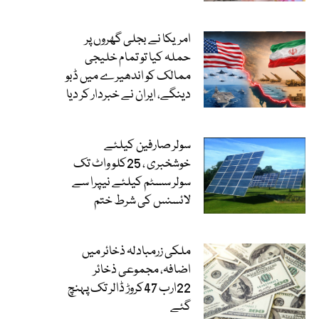
امریکا نے بجلی گھروں پر
حملہ کیا تو تمام خلیجی
ممالک کو اندھیرے میں ڈبو
دینگے، ایران نے خبردار کر دیا
سولر صارفین کیلئے
خوشخبری ، 25کلو واٹ تک
سولر سسٹم کیلئے نیپرا سے
لائسنس کی شرط ختم
ملکی زرمبادلہ ذخائر میں
اضافہ، مجموعی ذخائر
22ارب 47کروڑ ڈالر تک پہنچ
گئے