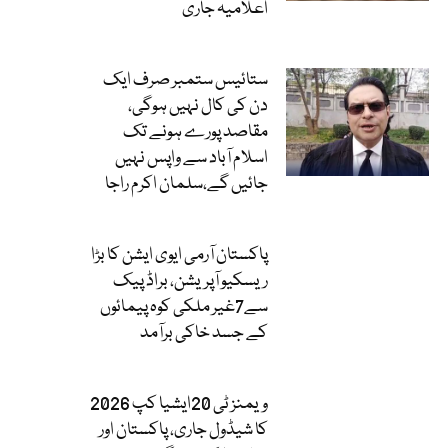
اعلامیہ جاری
ستائیس ستمبر صرف ایک
دن کی کال نہیں ہوگی،
مقاصد پورے ہونے تک
اسلام آباد سے واپس نہیں
جائیں گے،سلمان اکرم راجا
پاکستان آرمی ایوی ایشن کا بڑا
ریسکیو آپریشن، براڈ پیک
سے7غیر ملکی کوہ پیمائوں
کے جسد خاکی برآمد
ویمنز ٹی 20ایشیا کپ 2026
کا شیڈول جاری، پاکستان اور