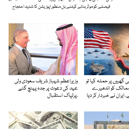
فیصلے کو مو ثر بنانے کیلئے بل منظور اپوزیشن کا شدید احتجاج
ی گھروں پر حملہ کیا تو
وزیراعظم شہباز شریف سعودی ولی
ممالک کو اندھیرے
عہد کی دعوت پر جدہ پہنچ گئے
 ایران نے خبردار کر دیا
،پرتپاک استقبال