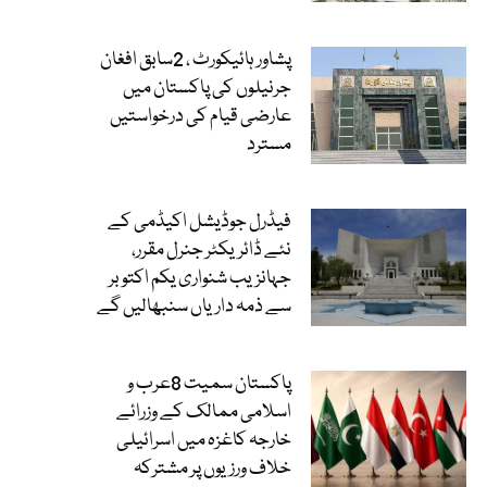
پشاور ہائیکورٹ ، 2سابق افغان
جرنیلوں کی پاکستان میں
عارضی قیام کی درخواستیں
مسترد
فیڈرل جوڈیشل اکیڈمی کے
نئے ڈائریکٹر جنرل مقرر،
جہانزیب شنواری یکم اکتوبر
سے ذمہ داریاں سنبھالیں گے
پاکستان سمیت 8عرب و
اسلامی ممالک کے وزرائے
خارجہ کاغزہ میں اسرائیلی
خلاف ورزیوں پر مشترکہ