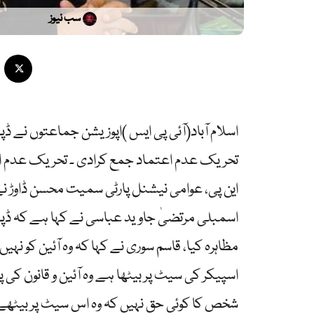
سب نیوز
اسلام آباد(آئی پی ایس )اپوزیشن جماعتوں نے ڈ
تحریک عدم اعتماد جمع کرادی ۔ تحریک عدم اعتم
این پی، عوامی نیشنل پارٹی سمیت محسن ڈاوڑ ن
اسمبلی مرتضیٰ جاوید عباسی نے کہا ہے کہ ڈپٹی
مظاہرہ کیا، قاسم سوری نے کہا کہ وہ آئین کو نہ
اسپیکر کی سیٹ پر بیٹھا ہے وہ آئین و قانون کی 
شخص کا کوئی حق نہیں کہ وہ اس سیٹ پر بیٹھے