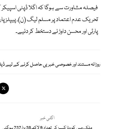
فیصلہ مشاورت سے ہوگا کہ اگلا ڈپٹی اسپیکر ک
تحریک عدم اعتماد پر مسلم لیگ (ن)، پیپلز پا
پارٹی اور محسن داوڑ نے دستخط کر دئیے۔
روزانہ مستند اور خصوصی خبریں حاصل کرنے کے لیے ڈیل
اگلی خبر
ملک میں کورونا کیسز کی تعداد 9 لاکھ38 ہزار737 ہوگئی