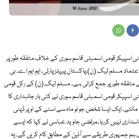
10 June, 2021
پٹی اسپیکر قومی اسمبلی قاسم سوری کے خلاف متفقہ طور پر
اد مسلم لیگ (ن)،پاکستان پیپلز پارٹی، ایم ایم اے، بی
ے متفقہ طور پر جمع کرائی ہے۔ مسلم لیگ (ن) کے رکن قومی
 اسپیکر قومی اسمبلی قاسم سوری نے کئی بار جانبداری کا
یں مانتے، ایک ایسا شخص جو نو ماہ سے اسٹے کے اوپر ڈپٹی
پاسداری نہیں کررہا۔مرتضیٰ جاوید عباسی نے کہا کہ ایسے
،ہم جمہوری طریقے سے آئین کے مطابق کام کریں گے، یہ