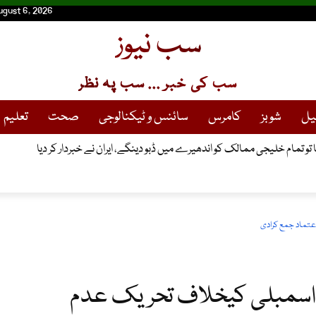
ugust 6, 2026
سب نیوز
سب کی خبر ... سب پہ نظر
یل
شوبز
کامرس
سائنس و ٹیکنالوجی
صحت
تعلیم
 تو تمام خلیجی ممالک کو اندھیرے میں ڈبو دینگے، ایران نے خبردار کر دیا
عتماد جمع کرادی
ی اسمبلی کیخلاف تحریک عدم