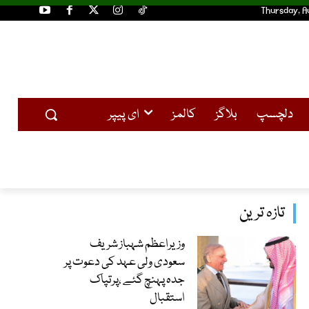
Thursday, A
دلچسپ
بلاگز
کالمز
ای پیپر
تازہ ترین
وزیراعظم شہباز شریف
سعودی ولی عہد کی دعوت پر
جدہ پہنچ گئے ،پرتپاک
استقبال