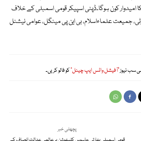
ا امیدوار کون ہوگا۔ڈپٹی اسپیکر قومی اسمبلی کے خلاف
رٹی، جمیعت علماءاسلام، بی این پی مینگل، عوامی نیشنل
ی سب نیوز
"آفیشل واٹس ایپ چینل"
کو فالو کریں۔
پچھلی خبر
قومی اسمبلی بھارتی جاسوس کلبھوشن پر عالمی عدالت انصاف کے