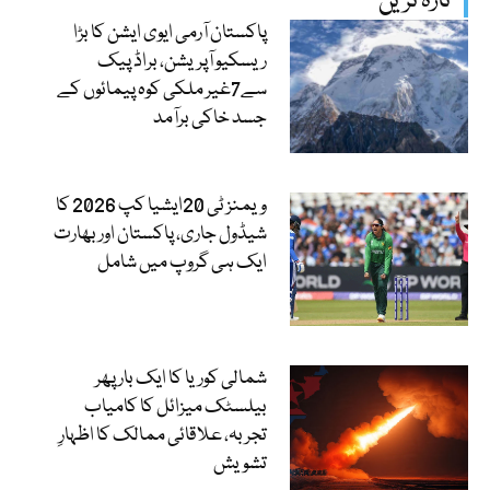
تازہ ترین
پاکستان آرمی ایوی ایشن کا بڑا
ریسکیو آپریشن، براڈ پیک
سے7غیر ملکی کوہ پیمائوں کے
جسد خاکی برآمد
ویمنز ٹی 20ایشیا کپ 2026 کا
شیڈول جاری، پاکستان اور بھارت
ایک ہی گروپ میں شامل
شمالی کوریا کا ایک بار پھر
بیلسٹک میزائل کا کامیاب
تجربہ، علاقائی ممالک کا اظہارِ
تشویش