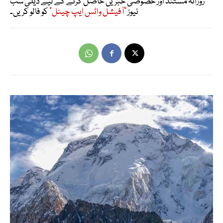
روزانہ مستند اور خصوصی خبریں حاصل کرنے کے لیے ڈیلی سب
نیوز
"آفیشل واٹس ایپ چینل"
کو فالو کریں۔