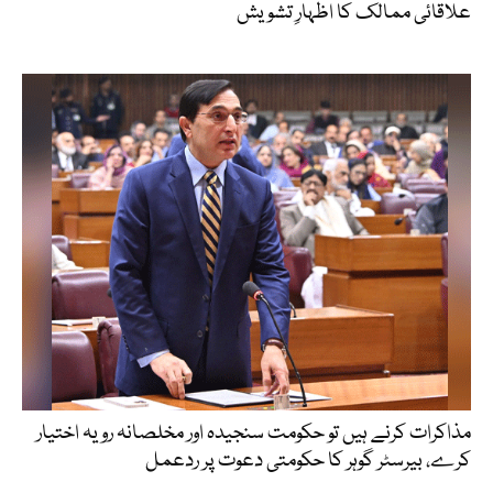
علاقائی ممالک کا اظہارِ تشویش
مذاکرات کرنے ہیں تو حکومت سنجیدہ اور مخلصانہ رویہ اختیار
کرے، بیرسٹر گوہر کا حکومتی دعوت پر ردعمل