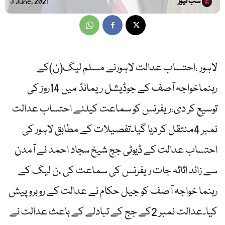
سب نیوز
3 June, 2021
لاہور ،احتساب عدالت لاہورنے مسلم لیگ(ن)کے
رہنماخواجہ آصف کے جوڈیشل ریمانڈ میں 14روز کی
توسیع کر دی،ریفرنس کو سماعت کیلئے احتساب عدالت
نمبر 4منتقل کر دیا گیا۔تفصیلات کے مطابق لاہور کی
احتساب عدالت کے ڈیوٹی جج شیخ سجاد احمد نے آمدن
سے زائد اثاثہ جات ریفرنس کی سماعت کی ،ن لیگ کے
رہنما خواجہ آصف کو جیل حکام نے عدالت کے روبرو پیش
کیا۔عدالت نمبر 2کے جج کے تبادلے کے باعث عدالت نے