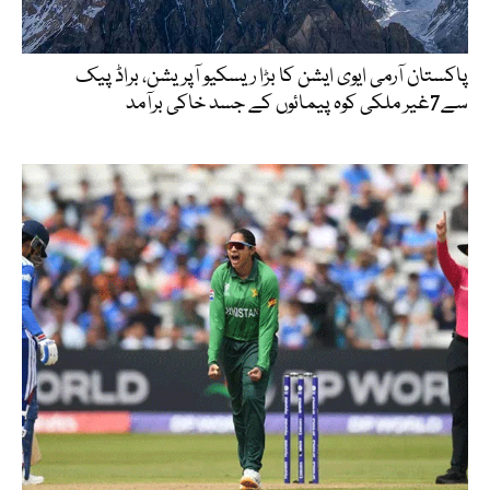
پاکستان آرمی ایوی ایشن کا بڑا ریسکیو آپریشن، براڈ پیک
سے7غیر ملکی کوہ پیمائوں کے جسد خاکی برآمد