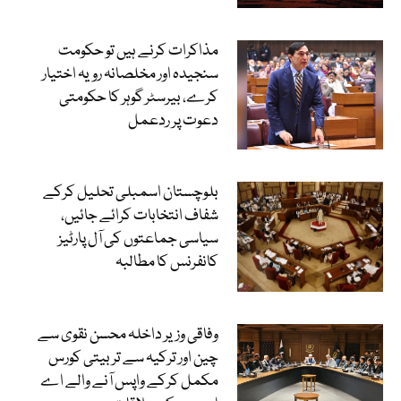
مذاکرات کرنے ہیں تو حکومت
سنجیدہ اور مخلصانہ رویہ اختیار
کرے، بیرسٹر گوہر کا حکومتی
دعوت پر ردعمل
بلوچستان اسمبلی تحلیل کرکے
شفاف انتخابات کرائے جائیں،
سیاسی جماعتوں کی آل پارٹیز
کانفرنس کا مطالبہ
وفاقی وزیر داخلہ محسن نقوی سے
چین اور ترکیہ سے تربیتی کورس
مکمل کرکے واپس آنے والے اے