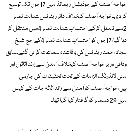
خواجہ آصف کے جوڈیشل ریمانڈ میں 17جون تک توسیع
کر دی۔خواجہ آصف کیخلاف دائر ریفرنس عدالت نمبر
2سے تبدیل کرکے احتساب عدالت نمبر 4میں منتقل کر
دیا گیا،17جون کو احتساب عدالت نمبر 4کے جج شیخ
سجاد احمد ریفرنس کی باقاعدہ سماعت کریں گئے۔سابق
وفاقی وزیر خواجہ آصف کیخلاف آمدن سے زائد اثاثوں اور
منی لانڈرنگ الزامات کے تحت تحقیقات کی جارہی
ہیں،خواجہ آصف کو آمدن سے زائد اثاثہ جات کے کیس
میں 29 دسمبر کو گرفتار کیا گیا تھا۔