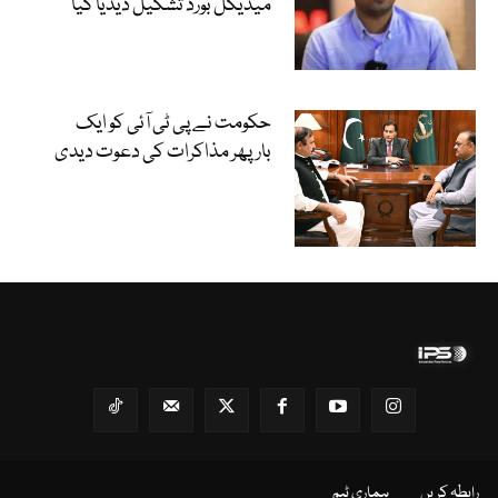
میڈیکل بورڈ تشکیل دیدیا گیا
حکومت نے پی ٹی آئی کو ایک
بارپھر مذاکرات کی دعوت دیدی
رابطہ کریں
ہماری ٹیم