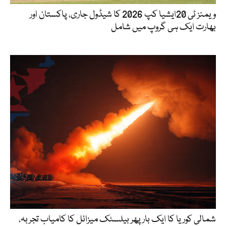
ویمنز ٹی 20ایشیا کپ 2026 کا شیڈول جاری، پاکستان اور
بھارت ایک ہی گروپ میں شامل
شمالی کوریا کا ایک بار پھر بیلسٹک میزائل کا کامیاب تجربہ،