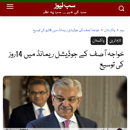
سب نیوز
سب کی خبر ... سب پہ نظر
ہوم
پاکستان
خواجہ آصف کے جوڈیشل ریمانڈ میں 14روز کی توسیع
تازہ ترین
پاکستان
خواجہ آصف کے جوڈیشل ریمانڈ میں 14روز
کی توسیع