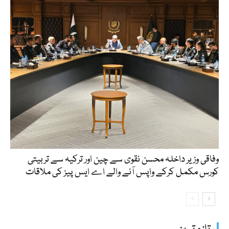
وفاقی وزیر داخلہ محسن نقوی سے چین اور ترکیہ سے تربیتی
کورس مکمل کرکے واپس آنے والے اے ایس پیز کی ملاقات