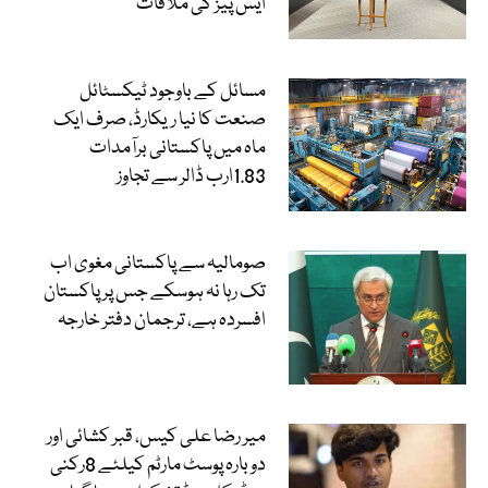
ایس پیز کی ملاقات
مسائل کے باوجود ٹیکسٹائل
صنعت کا نیا ریکارڈ، صرف ایک
ماہ میں پاکستانی برآمدات
1.83ارب ڈالر سے تجاوز
صومالیہ سے پاکستانی مغوی اب
تک رہا نہ ہوسکے جس پر پاکستان
افسردہ ہے، ترجمان دفتر خارجہ
میر رضا علی کیس، قبر کشائی اور
دوبارہ پوسٹ مارٹم کیلئے 8رکنی