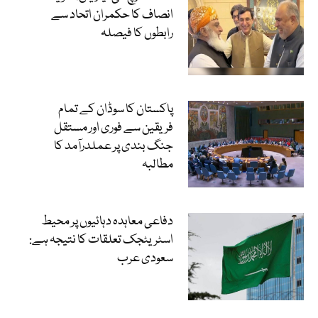
انصاف کا حکمران اتحاد سے
رابطوں کا فیصلہ
پاکستان کا سوڈان کے تمام
فریقین سے فوری اور مستقل
جنگ بندی پر عملدرآمد کا
مطالبہ
دفاعی معاہدہ دہائیوں پر محیط
اسٹریٹجک تعلقات کا نتیجہ ہے:
سعودی عرب