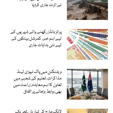
نے الرٹ جاری کردیا
پرائز بانڈز رکھنے والے شہریوں کے
لیے اہم خبر، کمرشل بینکوں کے
لیے نئی ہدایات جاری
ویلنگٹن میں پاک نیوزی لینڈ
مذاکرات، تعلیم کے شعبے میں
تعاون کا اہم معاہدہ، زراعت میں
بھی روابط بڑھانے پر اتفاق
لانگ مارچ کی تیاریاں،تحریک