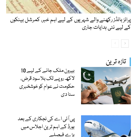
پرائز بانڈز رکھنے والے شہریوں کے لیے اہم خبر، کمرشل بینکوں
کے لیے نئی ہدایات جاری
تازہ ترین
بیرون ملک جانے کے لیے 10
لاکھ روپے تک بلا سود قرض،
حکومت نے عوام کو خوشخبری
سنا دی
پی آئی اے کی نجکاری کے بعد
بورڈ کے اہم ترین اجلاس میں
بڑے فیصلے