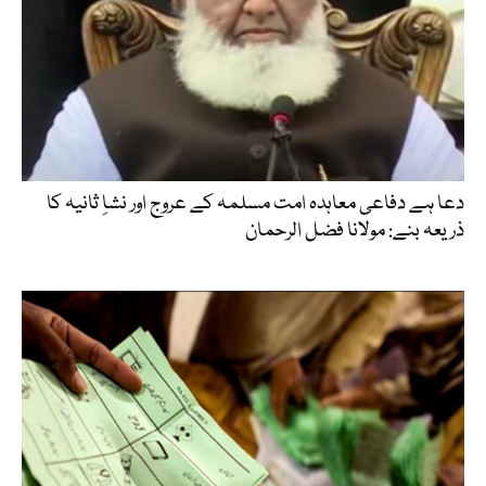
دعا ہے دفاعی معاہدہ امت مسلمہ کے عروج اور نشاِ ثانیہ کا
ذریعہ بنے: مولانا فضل الرحمان