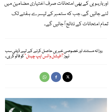
اور بارہویں کے بھی امتحانات صرف اختیاری مضامین میں
لئے جائیں گے، جب کہ ستمبر کے تیسرے ہفتے تک
تمام امتحانات کے نتائج آجائیں گے۔
روزانہ مستند اور خصوصی خبریں حاصل کرنے کے لیے ڈیلی سب
نیوز
"آفیشل واٹس ایپ چینل"
کو فالو کریں۔