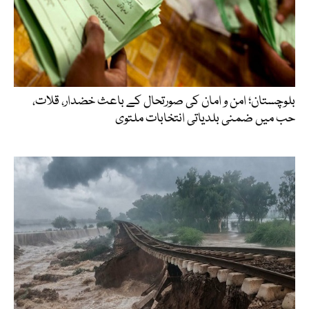
بلوچستان؛ امن و امان کی صورتحال کے باعث خضدار، قلات،
حب میں ضمنی بلدیاتی انتخابات ملتوی