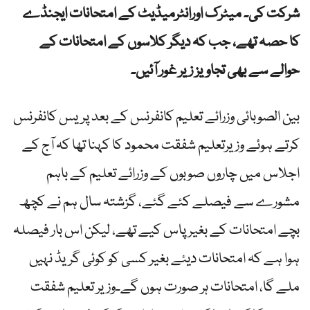
شرکت کی۔ میٹرک اورانٹرمیڈیٹ کے امتحانات ایجنڈے
کا حصہ تھے، جب کہ دیگر کلاسوں کے امتحانات کے
حوالے سے بھی تجاویز زیر غور آئیں۔
بین الصوبائی وزرائے تعلیم کانفرنس کے بعد پریس کانفرنس
کرتے ہوئے وزیرتعلیم شفقت محمود کا کہنا تھا کہ آج کے
اجلاس میں چاروں صوبوں کے وزرائے تعلیم کے باہم
مشورے سے فیصلے کئے گئے، گزشتہ سال ہم نے کچھ
بچے امتحانات کے بغیر پاس کیے تھے، لیکن اس بار فیصلہ
ہوا ہے کہ امتحانات دیئے بغیر کسی کو کوئی گریڈ نہیں
ملے گا، امتحانات ہر صورت ہوں گے۔وزیر تعلیم شفقت