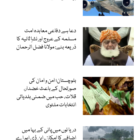
دعا ہے دفاعی معاہدہ امت
مسلمہ کے عروج اور نشاِ ثانیہ کا
ذریعہ بنے: مولانا فضل الرحمان
بلوچستان؛ امن و امان کی
صورتحال کے باعث خضدار،
قلات، حب میں ضمنی بلدیاتی
انتخابات ملتوی
دریا ئوں میں پانی کے بہا میں
اضافے کا امکان، این ڈی ایم اے