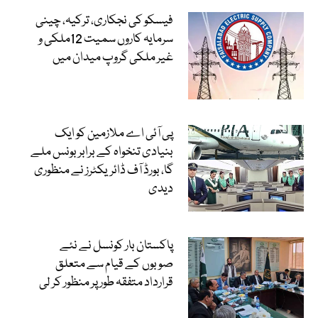
فیسکو کی نجکاری، ترکیہ، چینی
سرمایہ کاروں سمیت 12ملکی و
غیر ملکی گروپ میدان میں
پی آئی اے ملازمین کو ایک
بنیادی تنخواہ کے برابر بونس ملے
گا، بورڈ آف ڈائریکٹرز نے منظوری
دیدی
پاکستان بار کونسل نے نئے
صوبوں کے قیام سے متعلق
قرارداد متفقہ طور پر منظور کر لی