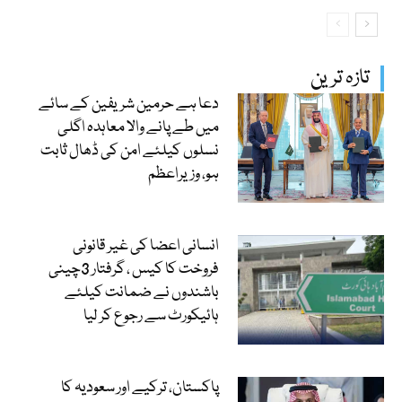
تازہ ترین
دعا ہے حرمین شریفین کے سائے
میں طے پانے والا معاہدہ اگلی
نسلوں کیلئے امن کی ڈھال ثابت
ہو، وزیراعظم
انسانی اعضا کی غیر قانونی
فروخت کا کیس ، گرفتار 3چینی
باشندوں نے ضمانت کیلئے
ہائیکورٹ سے رجوع کر لیا
پاکستان، ترکیے اور سعودیہ کا