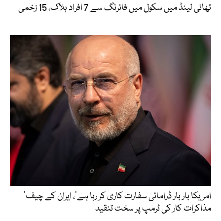
تھائی لینڈ میں سکول میں فائرنگ سے 7 افراد ہلاک، 15 زخمی
’امریکا بار بار ڈرامائی سفارت کاری کر رہا ہے‘، ایران کے چیف
مذاکرات کار کی ٹرمپ پر سخت تنقید