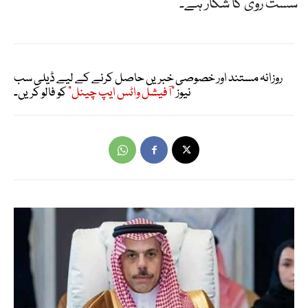
سست روی کا شکار ہے۔
روزانہ مستند اور خصوصی خبریں حاصل کرنے کے لیے ڈیلی سب
نیوز
"آفیشل واٹس ایپ چینل"
کو فالو کریں۔