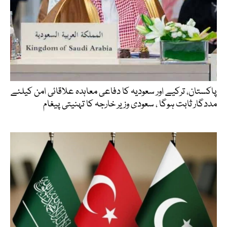
پاکستان، ترکیے اور سعودیہ کا دفاعی معاہدہ علاقائی امن کیلئے
مددگار ثابت ہوگا ، سعودی وزیر خارجہ کا تہنیتی پیغام