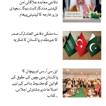
دفاعی معاہدہ علاقائی امن
کیلئے مددگار ثابت ہوگا ، سعودی
وزیر خارجہ کا تہنیتی پیغام
سہ ملکی دفاعی اتحاد،ترک صدر
کا خیرمقدم، پاکستان کا شکریہ
این سی آر سی اور پہچان کا
پاکستان میں بچوں کے حقوق کے
قوانین کو مضبوط بنانے کے لیے
اصلاحات پر مشاورتی اجلاس،
کتاب...