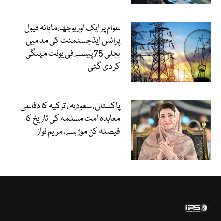
عوام پر ایک اور بوجھ،ماہانہ فیول
پرائس ایڈجسٹمنٹ کی مد میں
بجلی 75 پیسے فی یونٹ مہنگی
کر دی گئی
پاکستان، سعودیہ ، ترکیہ کا دفاعی
معاہدہ امت مسلمہ کی تاریخ کا
فیصلہ کن موڑ ہے، مریم نواز