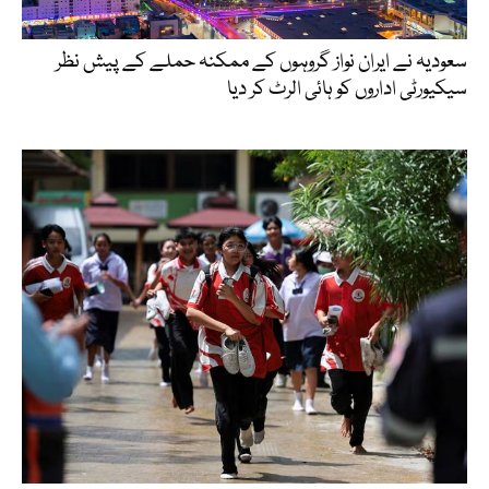
سعودیہ نے ایران نواز گروہوں کے ممکنہ حملے کے پیش نظر
سیکیورٹی اداروں کو ہائی الرٹ کر دیا