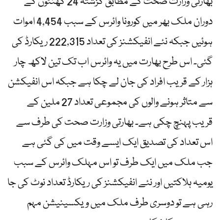
بھارتی وزارت صحت کے مطابق گزشتہ 24 گھنٹوں کے
دوران ملک بھر میں کورونا وائرس کے سبب 4,454 اموات
ہوئیں جبکہ نئے انفیکشنز کی تعداد 222,315 ریکارڈ کی
گئی۔ اس طرح بھارت میں یہ وائرس اب تک تین لاکھ چار
ہزار کے قریب افراد کی جان لے چکا ہے جبکہ اس انفیکشن
سے متاثر ہونے والوں کی مجموعی تعداد 27 ملین کے
قریب پہنچ چکی ہے۔ بھارتی وزارت صحت کی طرف سے
اس تعداد کی تصدیق ایک ایسے وقت میں کی گئی ہے
جب ملک میں ایک طرف تو اس مہلک وائرس کے سبب
یومیہ ہلاکتیں اور نئے انفیکشنز کی ریکارڈ تعداد نوٹ کی جا
رہی ہے تو دوسری طرف ملک میں ویکسینیشن مہم