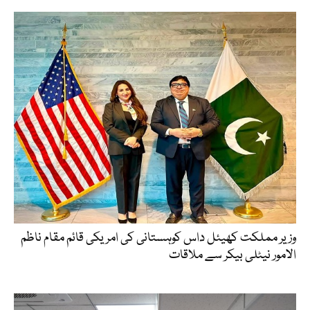
وزیر مملکت کھیئل داس کوہستانی کی امریکی قائم مقام ناظم
الامور نیٹلی بیکر سے ملاقات