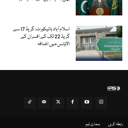
اسلام آباد ہائیکورٹ: گریڈ 17 سے
گریڈ 22 تک کے افسران کے
الاؤنس میں اضافہ
رابطہ کریں
ہماری ٹیم