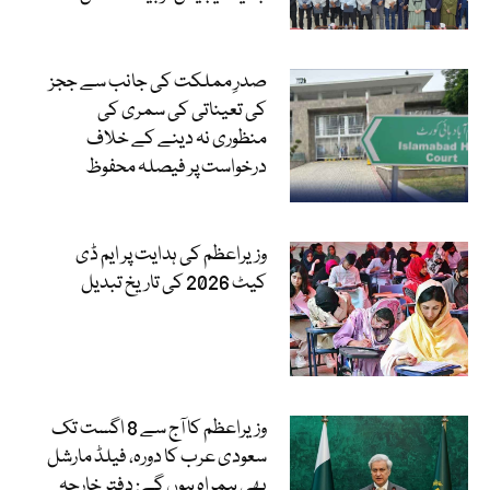
صدرِ مملکت کی جانب سے ججز
کی تعیناتی کی سمری کی
منظوری نہ دینے کے خلاف
درخواست پر فیصلہ محفوظ
وزیراعظم کی ہدایت پر ایم ڈی
کیٹ 2026 کی تاریخ تبدیل
وزیراعظم کا آج سے 8 اگست تک
سعودی عرب کا دورہ، فیلڈ مارشل
بھی ہمراہ ہوں گے: دفتر خارجہ