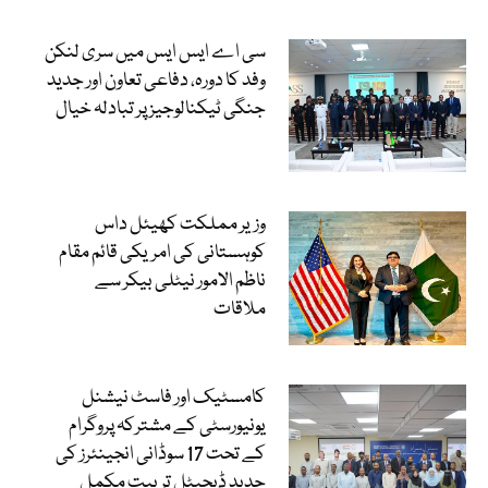
سی اے ایس ایس میں سری لنکن
وفد کا دورہ، دفاعی تعاون اور جدید
جنگی ٹیکنالوجیز پر تبادلہ خیال
وزیر مملکت کھیئل داس
کوہستانی کی امریکی قائم مقام
ناظم الامور نیٹلی بیکر سے
ملاقات
کامسٹیک اور فاسٹ نیشنل
یونیورسٹی کے مشترکہ پروگرام
کے تحت 17 سوڈانی انجینئرز کی
جدید ڈیجیٹل تربیت مکمل