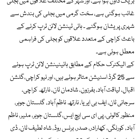
بریک ڈاؤن ہوا ہے، اور شہر کے مختلف علاقوں میں بجلی
غائب ہوگئی ہے، سخت گرمی میں بجلی کی بندش سے
شہری پریشان ہوگئے ۔ ہائی ٹینشن لائن ٹرپ کرنے کے
باعث کراچی کے متعدد علاقوں کو بجلی کی فراہمی
معطل ہوئی ہے۔
کے الیکٹرک حکام کے مطابق ہائیٹینشن لائن ٹرپ ہونے
سے 25 گرڈ اسٹیشن متاثر ہوئے ہیں، اور نیو کراچی،گلشن
اقبال، لیاقت آباد، بفرزون، شادمان ٹان، نارتھ کراچی،
سرجانی ٹان، ایف بی ایریا، نارتھ ناظم آباد، گلستان جوہر،
منظور کالونی، پی ای سی ایچ ایس،گلستان جوہر، ملیر، ناظم
آباد، کورنگی، کھارادر، صدر، برنس روڈ، شاہ لطیف ٹان، ڈی