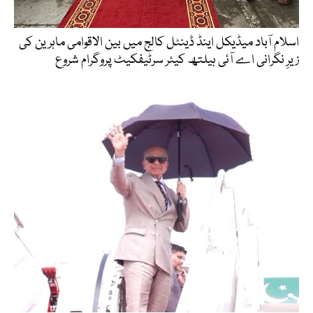
اسلام آباد میڈیکل اینڈ ڈینٹل کالج میں بین الاقوامی ماہرین کی
زیرِ نگرانی اے آئی ہیلتھ کیئر سرٹیفکیٹ پروگرام شروع