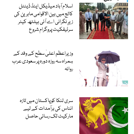
اسلام آباد میڈیکل اینڈ ڈینٹل
کالج میں بین الاقوامی ماہرین کی
زیرِ نگرانی اے آئی ہیلتھ کیئر
سرٹیفکیٹ پروگرام شروع
وزیراعظم اعلیٰ سطح کے وفد کے
ہمراہ سہ روزہ دورہ پر سعودی عرب
روانہ
سری لنکا کو پاکستان میں تازہ
انناس کی برآمدات کے لیے
مارکیٹ تک رسائی حاصل