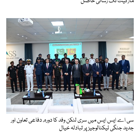
مارکیٹ تک رسائی حاصل
سی اے ایس ایس میں سری لنکن وفد کا دورہ، دفاعی تعاون اور
جدید جنگی ٹیکنالوجیز پر تبادلہ خیال