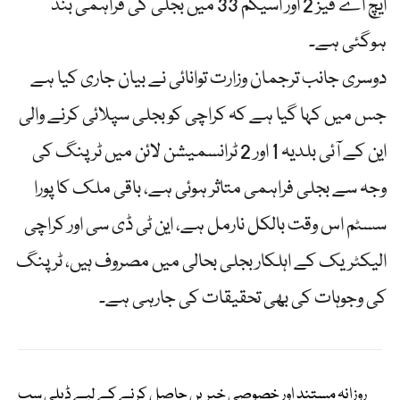
ایچ اے فیز 2 اور اسیکم 33 میں بجلی کی فراہمی بند
ہوگئی ہے۔
دوسری جانب ترجمان وزارت توانائی نے بیان جاری کیا ہے
جس میں کہا گیا ہے کہ کراچی کو بجلی سپلائی کرنے والی
این کے آئی بلدیہ 1 اور 2 ٹرانسمیشن لائن میں ٹرپنگ کی
وجہ سے بجلی فراہمی متاثر ہوئی ہے، باقی ملک کا پورا
سسٹم اس وقت بالکل نارمل ہے، این ٹی ڈی سی اور کراچی
الیکٹریک کے اہلکار بجلی بحالی میں مصروف ہیں، ٹرپنگ
کی وجوہات کی بھی تحقیقات کی جارہی ہے۔
روزانہ مستند اور خصوصی خبریں حاصل کرنے کے لیے ڈیلی سب