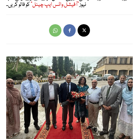
نیوز
"آفیشل واٹس ایپ چینل"
کو فالو کریں۔