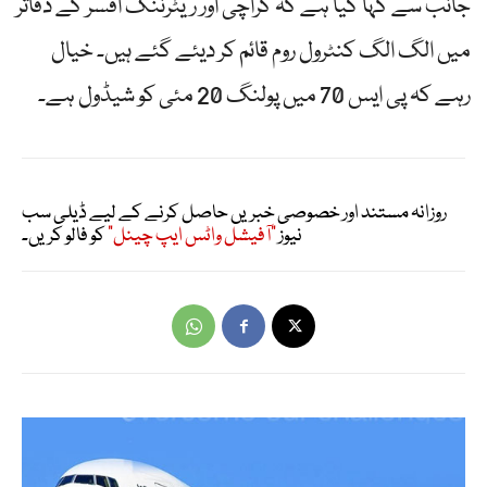
جانب سے کہا گیا ہے کہ کراچی اور ریٹرننگ افسر کے دفاتر
میں الگ الگ کنٹرول روم قائم کر دیئے گئے ہیں۔ خیال
رہے کہ پی ایس 70 میں پولنگ 20 مئی کو شیڈول ہے۔
روزانہ مستند اور خصوصی خبریں حاصل کرنے کے لیے ڈیلی سب
نیوز
"آفیشل واٹس ایپ چینل"
کو فالو کریں۔