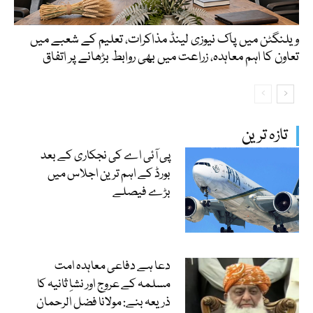
ویلنگٹن میں پاک نیوزی لینڈ مذاکرات، تعلیم کے شعبے میں
تعاون کا اہم معاہدہ، زراعت میں بھی روابط بڑھانے پر اتفاق
تازہ ترین
پی آئی اے کی نجکاری کے بعد
بورڈ کے اہم ترین اجلاس میں
بڑے فیصلے
دعا ہے دفاعی معاہدہ امت
مسلمہ کے عروج اور نشاِ ثانیہ کا
ذریعہ بنے: مولانا فضل الرحمان