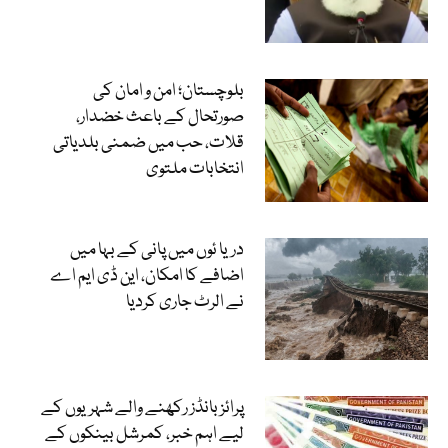
بلوچستان؛ امن و امان کی
صورتحال کے باعث خضدار،
قلات، حب میں ضمنی بلدیاتی
انتخابات ملتوی
دریا ئوں میں پانی کے بہا میں
اضافے کا امکان، این ڈی ایم اے
نے الرٹ جاری کردیا
پرائز بانڈز رکھنے والے شہریوں کے
لیے اہم خبر، کمرشل بینکوں کے