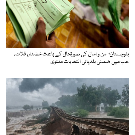
بلوچستان؛ امن و امان کی صورتحال کے باعث خضدار، قلات،
حب میں ضمنی بلدیاتی انتخابات ملتوی