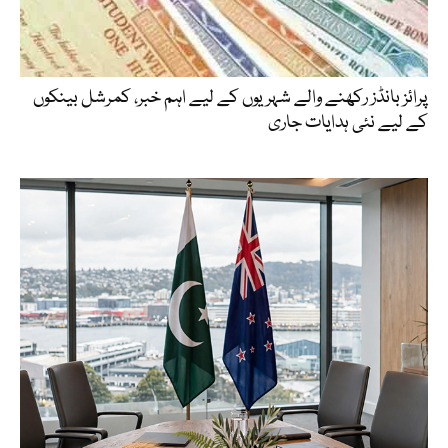
پرائز بانڈز رکھنے والے شہریوں کے لیے اہم خبر، کمرشل بینکوں
کے لیے نئی ہدایات جاری