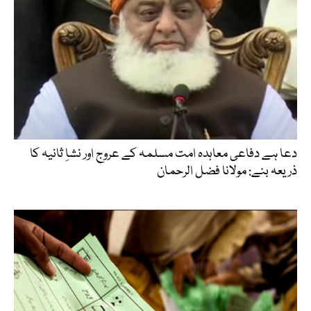
دعا ہے دفاعی معاہدہ امت مسلمہ کے عروج اور نشاِ ثانیہ کا
ذریعہ بنے: مولانا فضل الرحمان