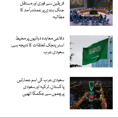
فریقین سے فوری اور مستقل
جنگ بندی پر عملدرآمد کا
مطالبہ
دفاعی معاہدہ دہائیوں پر محیط
اسٹریٹجک تعلقات کا نتیجہ ہے:
سعودی عرب
سعودی عرب کی اہم عمارتیں
پاکستان، ترکیہ اور سعودی
پرچموں سے جگمگا اٹھیں