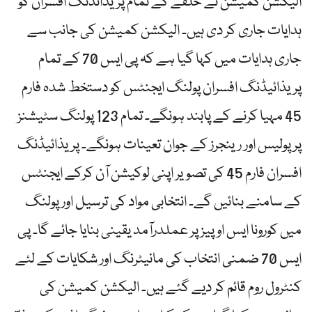
الیکشن کمیشن نے حلقے کے تمام پریذائڈنگ افسران کو
ہدایات جاری کر دی ہیں۔ الیکشن کمیشن کی جانب سے
جاری ہدایات میں کہا گیا ہے کہ پی ایس 70 کے تمام
پریذائیڈنگ افسران پولنگ ایجنٹس کو دستخط شدہ فارم
45 مہیا کرنے کے پابند ہونگے۔ تمام 123 پولنگ سٹیشنز
پر پولیس اور رینجرز کے جوان تعینات ہونگے۔ پریذائیڈنگ
افسران فارم 45 کی تصویر اپنی لوکیشن آن کرکے ایجنٹس
کے سامنے بنائیں گے۔ انتخابی مواد کی ترسیل اور پولنگ
میں کورونا ایس او پیز پر عملدرآمد یقینی بنایا جائے گا۔ پی
ایس 70 ضمنی انتخاب کی مانیٹرنگ اور شکایات کے لئے
کنٹرول روم قائم کر دیے گئے ہیں۔ الیکشن کمیشن کی