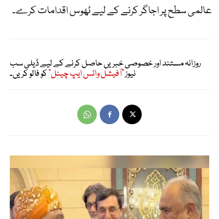
عالمی سطح پر اجاگر کرنے کے لیے ٹھوس اقدامات کرے۔
روزانہ مستند اور خصوصی خبریں حاصل کرنے کے لیے ڈیلی سب
نیوز
"آفیشل واٹس ایپ چینل"
کو فالو کریں۔