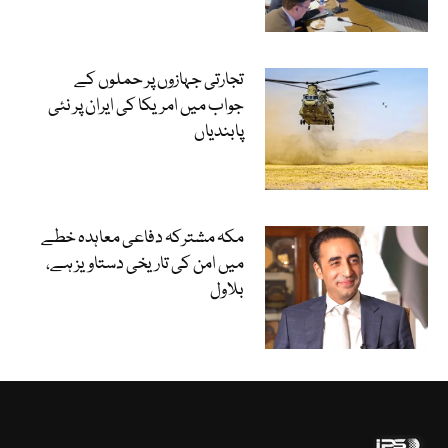
تجارتی جہازوں پر حملوں کے
جواب میں امریکا کی ایران پر نئی
پابندیاں
مکہ مشترکہ دفاعی معاہدہ خطے
میں امن کی تاریخی دستاویز ہے،
بلاول