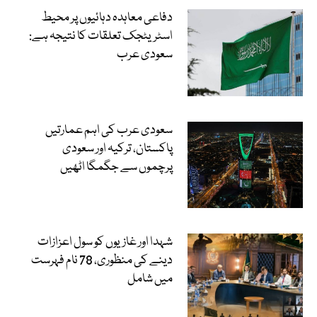
دفاعی معاہدہ دہائیوں پر محیط
اسٹریٹجک تعلقات کا نتیجہ ہے:
سعودی عرب
سعودی عرب کی اہم عمارتیں
پاکستان، ترکیہ اور سعودی
پرچموں سے جگمگا اٹھیں
شہدا اور غازیوں کو سول اعزازات
دینے کی منظوری، 78 نام فہرست
میں شامل