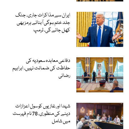
ایران سے مذاکرات جاری، جنگ
جلد ختم ہوگی آبنائے ہرمز بھی
کھل جائے گی، ٹرمپ
دفاعی معاہدہ سعودیہ کی
حفاظت کی ضمانت نہیں، ابراہیم
رضائی
شہدا اور غازیوں کو سول اعزازات
دینے کی منظوری، 78 نام فہرست
میں شامل