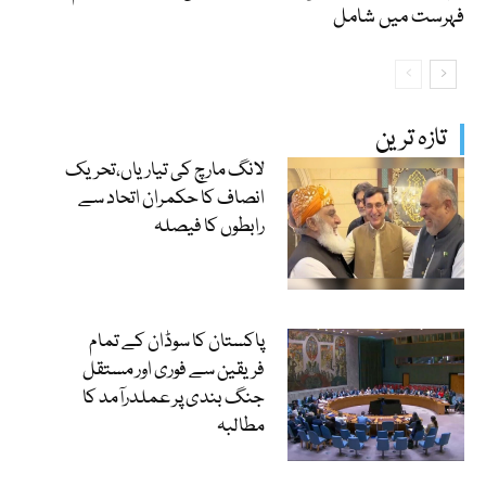
فہرست میں شامل
تازہ ترین
لانگ مارچ کی تیاریاں،تحریک
انصاف کا حکمران اتحاد سے
رابطوں کا فیصلہ
پاکستان کا سوڈان کے تمام
فریقین سے فوری اور مستقل
جنگ بندی پر عملدرآمد کا
مطالبہ