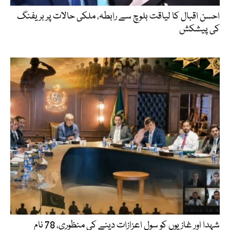
احسن اقبال کا لیاقت بلوچ سے رابطہ، ملکی حالات پر بریفنگ
کی پیشکش
شہدا اور غازیوں کو سول اعزازات دینے کی منظوری، 78 نام