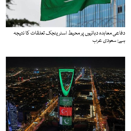
دفاعی معاہدہ دہائیوں پر محیط اسٹریٹجک تعلقات کا نتیجہ
ہے: سعودی عرب