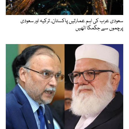
سعودی عرب کی اہم عمارتیں پاکستان، ترکیہ اور سعودی
پرچموں سے جگمگا اٹھیں