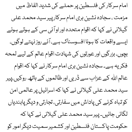
امام سرکار کی فلسطین پر حملے کی شدید الفاظ میں
مزمت ، سجادہ نشین بری امام سرکار پیر سید محمد علی
گیلانی نے کہا کہ اقوام متحدہ اور او آئی سی کے ہوتے ہوئے
ایسے واقعات کا ہونا افسوسناک ہے، آئے روز نہتے لوگوں،
بچوں، بزرگوں اور عورتوں کی شہادت اقوام عالم کے لیے لمحہ
فکریہ ہے۔ سجادہ نشین بری امام سرکار نے کہا کہ اقوام
عالم اللہ کے عزاب سے ڈریں اور ظالموں کے ہاتھ روکیں،پیر
سید محمد علی گیلانی نے کہا کہ اسرائیل پر عالمی امن
کو تباہ کرنے کی پاداش میں سفارتی، تجارتی و دیگر پابندیاں
لگائی جائیں۔ پیر سید محمد علی گیلانی نے کہا کہ
حکومت پاکستان فلسطین اور کشمیر سمیت دیگر امور کو