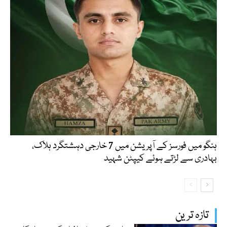
ہنگو میں فورسز کے آپریشن میں 7 خارجی دہشتگرد ہلاک،
بہادری سے لڑتے ہوئے کیپٹن شہید
تازہ ترین