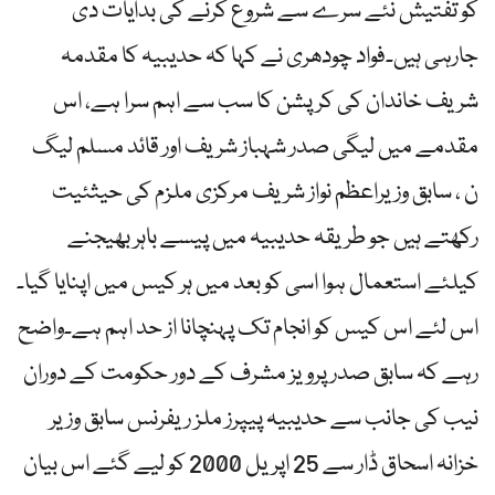
کو تفتیش نئے سرے سے شروع کرنے کی بدایات دی
جارہی ہیں۔فواد چودھری نے کہا کہ حدیبیہ کا مقدمہ
شریف خاندان کی کرپشن کا سب سے اہم سرا ہے، اس
مقدمے میں لیگی صدر شہباز شریف اور قائد مسلم لیگ
ن ، سابق وزیراعظم نواز شریف مرکزی ملزم کی حیثئیت
رکھتے ہیں جو طریقہ حدیبیہ میں پیسے باہر بھیجنے
کیلئے استعمال ہوا اسی کو بعد میں ہر کیس میں اپنایا گیا۔
اس لئے اس کیس کو انجام تک پہنچانا از حد اہم ہے۔واضح
رہے کہ سابق صدر پرویز مشرف کے دور حکومت کے دوران
نیب کی جانب سے حدیبیہ پیپرز ملز ریفرنس سابق وزیر
خزانہ اسحاق ڈار سے 25 اپریل 2000 کو لیے گئے اس بیان