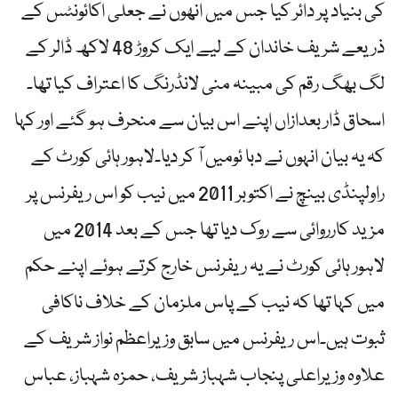
کی بنیاد پر دائر کیا جس میں انھوں نے جعلی اکائونٹس کے
ذریعے شریف خاندان کے لیے ایک کروڑ 48 لاکھ ڈالر کے
لگ بھگ رقم کی مبینہ منی لانڈرنگ کا اعتراف کیا تھا۔
اسحاق ڈار بعدازاں اپنے اس بیان سے منحرف ہو گئے اور کہا
کہ یہ بیان انہوں نے دبا ئومیں آ کر دیا۔لاہور ہائی کورٹ کے
راولپنڈی بینچ نے اکتوبر 2011 میں نیب کو اس ریفرنس پر
مزید کارروائی سے روک دیا تھا جس کے بعد 2014 میں
لاہور ہائی کورٹ نے یہ ریفرنس خارج کرتے ہوئے اپنے حکم
میں کہا تھا کہ نیب کے پاس ملزمان کے خلاف ناکافی
ثبوت ہیں۔اس ریفرنس میں سابق وزیراعظم نواز شریف کے
علاوہ وزیراعلی پنجاب شہباز شریف، حمزہ شہباز، عباس