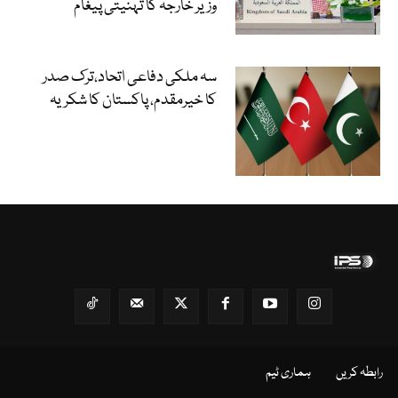
وزیر خارجہ کا تہنیتی پیغام
سہ ملکی دفاعی اتحاد،ترک صدر
کا خیرمقدم، پاکستان کا شکریہ
رابطہ کریں
ہماری ٹیم