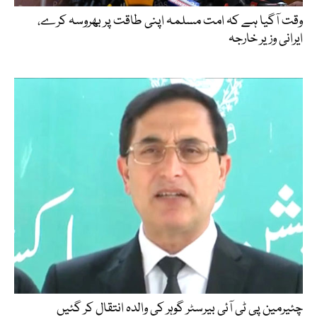
وقت آگیا ہے کہ امت مسلمہ اپنی طاقت پر بھروسہ کرے،
ایرانی وزیر خارجہ
چئیرمین پی ٹی آئی بیرسٹر گوہر کی والدہ انتقال کر گئیں