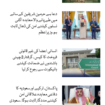
دعا ہے حرمین شریفین کے سائے
میں طے پانے والا معاہدہ اگلی
نسلوں کیلئے امن کی ڈھال ثابت
ہو، وزیراعظم
انسانی اعضا کی غیر قانونی
فروخت کا کیس ، گرفتار 3چینی
باشندوں نے ضمانت کیلئے
ہائیکورٹ سے رجوع کر لیا
پاکستان، ترکیے اور سعودیہ کا
دفاعی معاہدہ علاقائی امن
کیلئے مددگار ثابت ہوگا ، سعودی