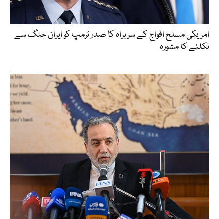
امریکی مسلح افواج کے سربراہ کا صدر ٹرمپ کو ایران جنگ سے
نکلنے کا مشورہ