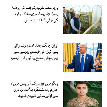
وزیراعظم شہبازشریف کی روضۂ
رسول ﷺ پرحاضری،ملک و قوم
کی ترقی کیلئے دعائیں
ایران جنگ جلد ختم ہونے والی
ہے، تیل کی قیمتیں پہلے سے
بھی نچلی سطح پر آئیں گی، ٹرمپ
ہنگو میں فورسز کے آپریشن میں 7
خارجی دہشتگرد ہلاک، بہادری
سے لڑتے ہوئے کیپٹن شہید