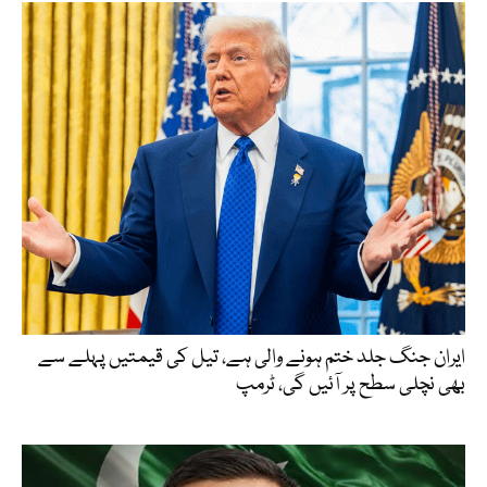
ایران جنگ جلد ختم ہونے والی ہے، تیل کی قیمتیں پہلے سے
بھی نچلی سطح پر آئیں گی، ٹرمپ