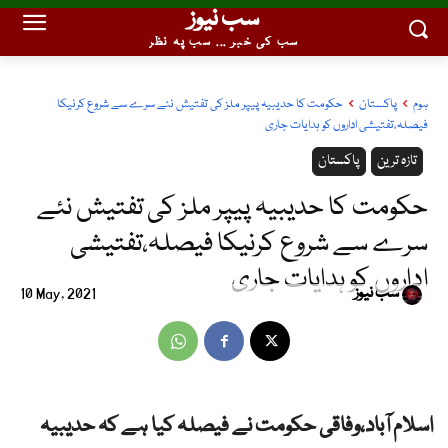
سب نیوز
سب کی خبر ... سب پہ نظر
ہوم
پاکستان
حکومت کا حدیبیہ پیپر ملز کی تفتیش نئے سرے سے شروع کرنیکا
فیصلہ،تفتیشی اداروں کو ہدایات جاری
تازہ ترین
پاکستان
حکومت کا حدیبیہ پیپر ملز کی تفتیش نئے
سرے سے شروع کرنیکا فیصلہ،تفتیشی
اداروں کو ہدایات جاری
سب نیوز
10 May, 2021
اسلام آباد،وفاقی حکومت نے فیصلہ کیا ہے کہ حدیبیہ