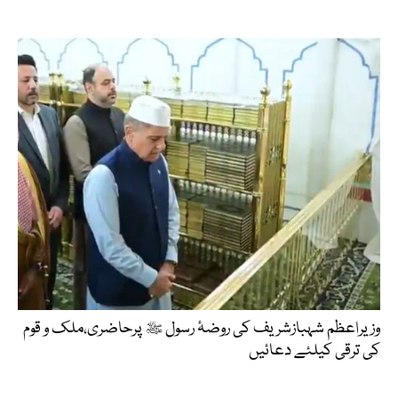
وزیراعظم شہبازشریف کی روضۂ رسول ﷺ پرحاضری،ملک و قوم
کی ترقی کیلئے دعائیں