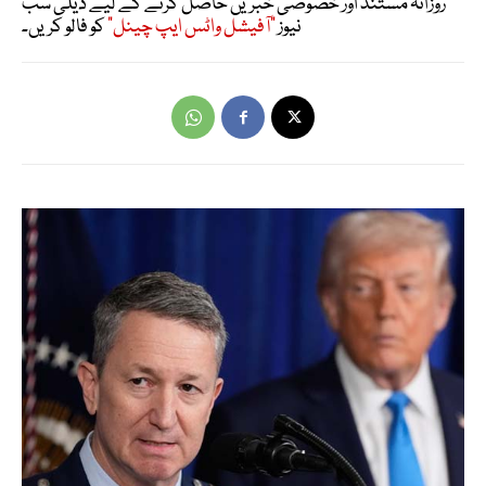
روزانہ مستند اور خصوصی خبریں حاصل کرنے کے لیے ڈیلی سب
نیوز
"آفیشل واٹس ایپ چینل"
کو فالو کریں۔