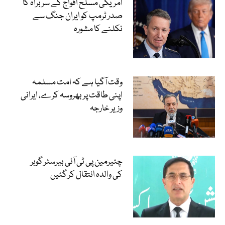
امریکی مسلح افواج کے سربراہ کا
صدر ٹرمپ کو ایران جنگ سے
نکلنے کا مشورہ
وقت آگیا ہے کہ امت مسلمہ
اپنی طاقت پر بھروسہ کرے، ایرانی
وزیر خارجہ
چئیرمین پی ٹی آئی بیرسٹر گوہر
کی والدہ انتقال کر گئیں