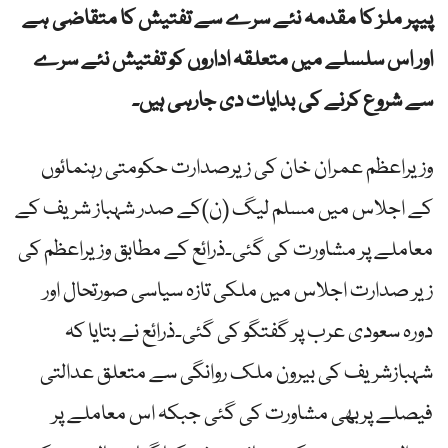
پیپر ملز کا مقدمہ نئے سرے سے تفتیش کا متقاضی ہے
اور اس سلسلے میں متعلقہ اداروں کو تفتیش نئے سرے
سے شروع کرنے کی بدایات دی جارہی ہیں۔
وزیراعظم عمران خان کی زیرصدارت حکومتی رہنمائوں
کے اجلاس میں مسلم لیگ (ن)کے صدر شہباز شریف کے
معاملے پر مشاورت کی گئی۔ذرائع کے مطابق وزیراعظم کی
زیر صدارت اجلاس میں ملکی تازہ سیاسی صورتحال اور
دورہ سعودی عرب پر گفتگو کی گئی۔ذرائع نے بتایا کہ
شہبازشریف کی بیرون ملک روانگی سے متعلق عدالتی
فیصلے پربھی مشاورت کی گئی جبکہ اس معاملے پر