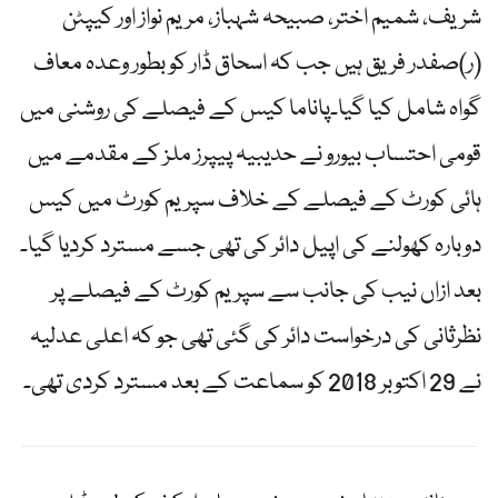
شریف، شمیم اختر، صبیحہ شہباز، مریم نواز اور کیپٹن
(ر)صفدر فریق ہیں جب کہ اسحاق ڈار کو بطور وعدہ معاف
گواہ شامل کیا گیا۔پاناما کیس کے فیصلے کی روشنی میں
قومی احتساب بیورو نے حدیبیہ پیپرز ملز کے مقدمے میں
ہائی کورٹ کے فیصلے کے خلاف سپریم کورٹ میں کیس
دوبارہ کھولنے کی اپیل دائر کی تھی جسے مسترد کردیا گیا۔
بعد ازاں نیب کی جانب سے سپریم کورٹ کے فیصلے پر
نظرثانی کی درخواست دائر کی گئی تھی جو کہ اعلی عدلیہ
نے 29 اکتوبر 2018 کو سماعت کے بعد مسترد کردی تھی۔