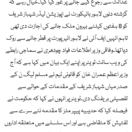
عدالت سے رجوع کیے جانے پر غور کیا گیا۔خیال رہے کہ
گزشتہ دنوں لاہور ہائیکورٹ نے اپوزیشن لیڈر شہباز شریف
کو 8 ہفتوں کیلئے بیرون ملک جانے کی اجازت دی تھی
تاہم انہیں ایف آئی نے لاہور ائیرپورٹ پر قطر جانے سے روک
دیا تھا۔وفاقی وزیر اطلاعات فواد چودھری نے سماجی رابطے
کی ویب سائٹ ٹویٹر پر اپنے ایک بیان میں کہا ہے کہ آج
وزیر اعظم عمران خان کو قانونی ٹیم نے مسلم لیگ ن کے
صدر میاں شہباز شریف کے مقدمات کے حوالے سے
تفصیلی بریفنگ دی۔ٹویٹر پر انہوں نے کہا کہ حکومت نے
فیصلہ کیا کہ حدیبیہ پیپر ملز کا مقدمہ نئے سرے سے
تفتیش کا متقاضی ہے اور اس سلسلے میں متعلقہ اداروں