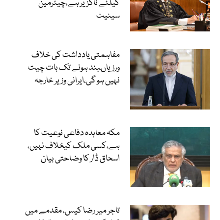
کیلئے ناگزیر ہے،چیئرمین
سینیٹ
مفاہمتی یادداشت کی خلاف
ورزیاںبند ہونے تک بات چیت
نہیں ہو گی،ایرانی وزیر خارجہ
مکہ معاہدہ دفاعی نوعیت کا
ہے،کسی ملک کیخلاف نہیں،
اسحاق ڈار کا وضاحتی بیان
تاجر میر رضا کیس، مقدمے میں