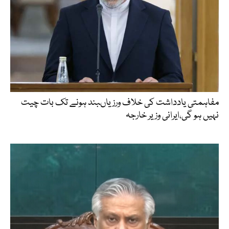
مفاہمتی یادداشت کی خلاف ورزیاںبند ہونے تک بات چیت
نہیں ہو گی،ایرانی وزیر خارجہ