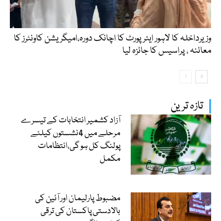
وزیرداخلہ کا لاہور ایئرپورٹ کا اچانک دورہ،امیگریشن کاونٹرز کا
معائنہ ، پراسیس کا جائزہ لیا
تازہ ترین
آزاد کشمیر انتخابات کے تیسرے
مرحلے میں 4نشستوں کیلئے
پولنگ کل ہو گی،انتظامات
مکمل
مضبوط پارلیمان اور آئین کی
بالادستی پاکستان کی ترقی