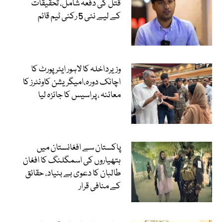
قتل کی دفعہ شامل، تحقیقات
کے لیے نئی 5 رکنی ٹیم قائم
وزیرداخلہ کا لاہور ایئرپورٹ کا
اچانک دورہ،امیگریشن کاونٹرز کا
معائنہ ، پراسیس کا جائزہ لیا
پاکستان سے افغانستان میں
ہتھیاروں کی اسمگلنگ کا افغان
طالبان کا دعوی بے بنیاد، حقائق
کے منافی قرار