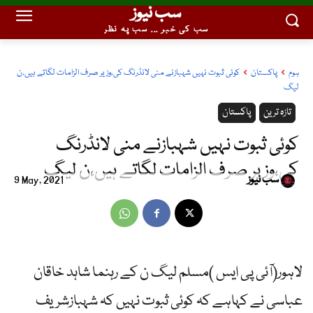
سب نیوز
سب کی خبر ... سب پہ نظر
ہوم
پاکستان
کوئی ثبوت نہیں شہبازنے منی لانڈرنگ کی،وزیر صرف الزامات لگاتے ہیں،ن
لیگ
تازہ ترین
پاکستان
کوئی ثبوت نہیں شہبازنے منی لانڈرنگ
کی،وزیر صرف الزامات لگاتے ہیں،ن لیگ
سب نیوز
9 May, 2021
لاہور(آئی پی ایس )مسلم لیگ ن کے رہنما شاہد خاقان
عباسی نے کہاہے کہ کوئی ثبوت نہیں کہ شہبازشریف