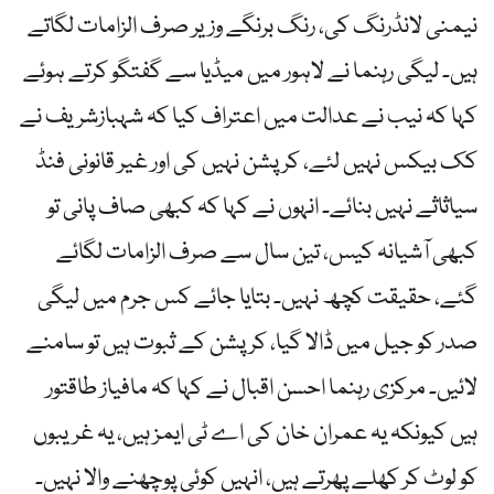
نیمنی لانڈرنگ کی، رنگ برنگے وزیر صرف الزامات لگاتے
ہیں۔ لیگی رہنما نے لاہور میں میڈیا سے گفتگو کرتے ہوئے
کہا کہ نیب نے عدالت میں اعتراف کیا کہ شہبازشریف نے
کک بیکس نہیں لئے، کرپشن نہیں کی اور غیر قانونی فنڈ
سیاثاثے نہیں بنائے۔ انہوں نے کہا کہ کبھی صاف پانی تو
کبھی آشیانہ کیس، تین سال سے صرف الزامات لگائے
گئے، حقیقت کچھ نہیں۔ بتایا جائے کس جرم میں لیگی
صدر کو جیل میں ڈالا گیا، کرپشن کے ثبوت ہیں تو سامنے
لائیں۔ مرکزی رہنما احسن اقبال نے کہا کہ مافیاز طاقتور
ہیں کیونکہ یہ عمران خان کی اے ٹی ایمز ہیں، یہ غریبوں
کو لوٹ کر کھلے پھرتے ہیں، انہیں کوئی پوچھنے والا نہیں۔