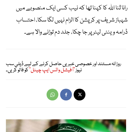
رانا ثنا اللہ کا کہنا تھا کہ نیب کسی ایک منصوبے میں
شہباز شریف پر کرپشن کا الزام نہیں لگا سکا، احتساب
ڈرامہ وینٹی لیٹر پر جا چکا، جلد دم توڑنے والا ہے۔
روزانہ مستند اور خصوصی خبریں حاصل کرنے کے لیے ڈیلی سب
نیوز
"آفیشل واٹس ایپ چینل"
کو فالو کریں۔