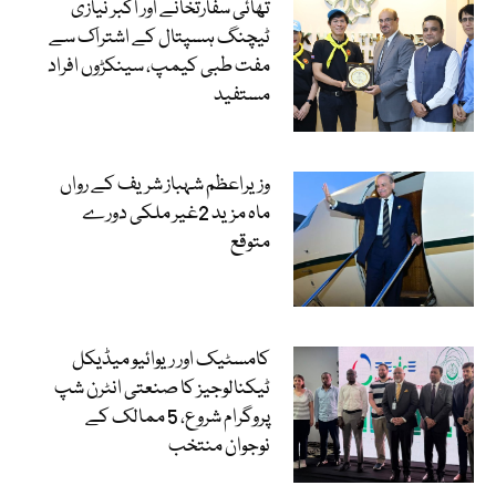
تھائی سفارتخانے اور اکبر نیازی
ٹیچنگ ہسپتال کے اشتراک سے
مفت طبی کیمپ، سینکڑوں افراد
مستفید
وزیراعظم شہباز شریف کے رواں
ماہ مزید 2غیر ملکی دورے
متوقع
کامسٹیک اور ریوائیو میڈیکل
ٹیکنالوجیز کا صنعتی انٹرن شپ
پروگرام شروع، 5 ممالک کے
نوجوان منتخب