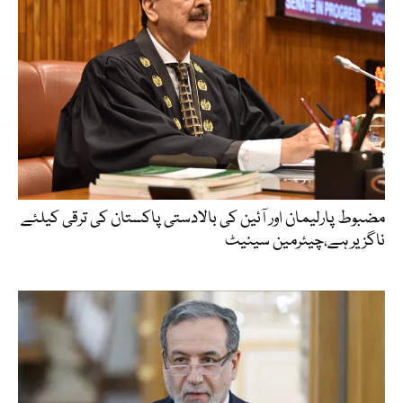
مضبوط پارلیمان اور آئین کی بالادستی پاکستان کی ترقی کیلئے
ناگزیر ہے،چیئرمین سینیٹ