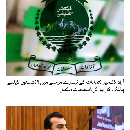
آزاد کشمیر انتخابات کے تیسرے مرحلے میں 4نشستوں کیلئے
پولنگ کل ہو گی،انتظامات مکمل