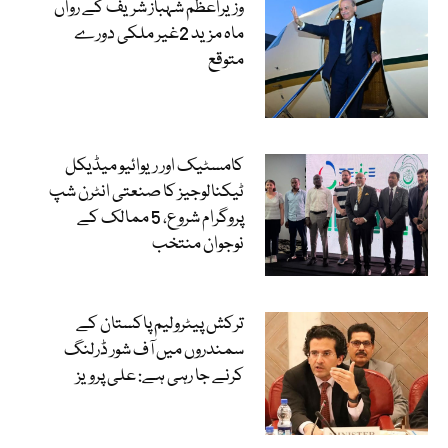
وزیراعظم شہباز شریف کے رواں
ماہ مزید 2غیر ملکی دورے
متوقع
کامسٹیک اور ریوائیو میڈیکل
ٹیکنالوجیز کا صنعتی انٹرن شپ
پروگرام شروع، 5 ممالک کے
نوجوان منتخب
ترکش پیٹرولیم پاکستان کے
سمندروں میں آف شور ڈرلنگ
کرنے جا رہی ہے: علی پرویز