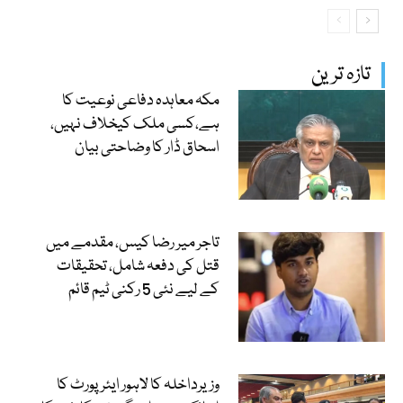
تازہ ترین
مکہ معاہدہ دفاعی نوعیت کا
ہے،کسی ملک کیخلاف نہیں،
اسحاق ڈار کا وضاحتی بیان
تاجر میر رضا کیس، مقدمے میں
قتل کی دفعہ شامل، تحقیقات
کے لیے نئی 5 رکنی ٹیم قائم
وزیرداخلہ کا لاہور ایئرپورٹ کا