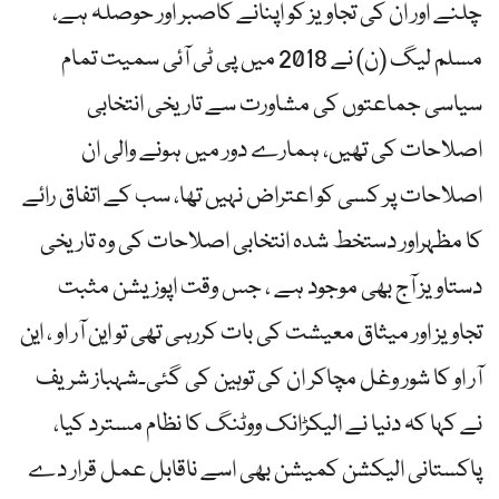
چلنے اور ان کی تجاویز کو اپنانے کاصبر اور حوصلہ ہے،
مسلم لیگ (ن) نے 2018 میں پی ٹی آئی سمیت تمام
سیاسی جماعتوں کی مشاورت سے تاریخی انتخابی
اصلاحات کی تھیں، ہمارے دور میں ہونے والی ان
اصلاحات پر کسی کو اعتراض نہیں تھا، سب کے اتفاق رائے
کا مظہراور دستخط شدہ انتخابی اصلاحات کی وہ تاریخی
دستاویز آج بھی موجود ہے ، جس وقت اپوزیشن مثبت
تجاویز اور میثاق معیشت کی بات کررہی تھی تو این آر او ، این
آر او کا شور وغل مچاکر ان کی توہین کی گئی۔شہباز شریف
نے کہا کہ دنیا نے الیکڑانک ووٹنگ کا نظام مسترد کیا،
پاکستانی الیکشن کمیشن بھی اسے ناقابل عمل قرار دے