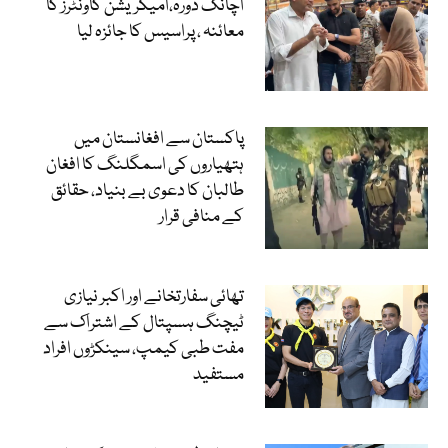
اچانک دورہ،امیگریشن کاونٹرز کا
معائنہ ، پراسیس کا جائزہ لیا
پاکستان سے افغانستان میں
ہتھیاروں کی اسمگلنگ کا افغان
طالبان کا دعوی بے بنیاد، حقائق
کے منافی قرار
تھائی سفارتخانے اور اکبر نیازی
ٹیچنگ ہسپتال کے اشتراک سے
مفت طبی کیمپ، سینکڑوں افراد
مستفید