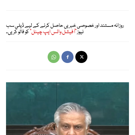
روزانہ مستند اور خصوصی خبریں حاصل کرنے کے لیے ڈیلی سب
نیوز
"آفیشل واٹس ایپ چینل"
کو فالو کریں۔