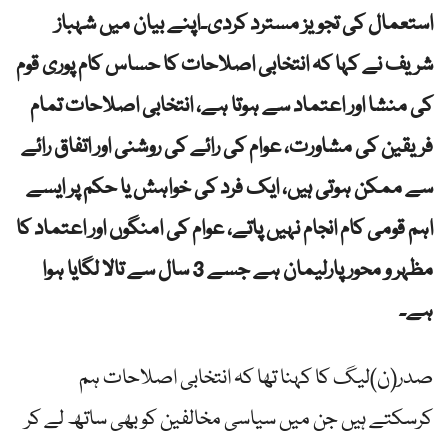
استعمال کی تجویز مسترد کردی۔اپنے بیان میں شہباز
شریف نے کہا کہ انتخابی اصلاحات کا حساس کام پوری قوم
کی منشا اور اعتماد سے ہوتا ہے، انتخابی اصلاحات تمام
فریقین کی مشاورت، عوام کی رائے کی روشنی اور اتفاق رائے
سے ممکن ہوتی ہیں، ایک فرد کی خواہش یا حکم پر ایسے
اہم قومی کام انجام نہیں پاتے، عوام کی امنگوں اور اعتماد کا
مظہر و محور پارلیمان ہے جسے 3 سال سے تالا لگایا ہوا
ہے۔
صدر(ن)لیگ کا کہنا تھا کہ انتخابی اصلاحات ہم
کرسکتے ہیں جن میں سیاسی مخالفین کو بھی ساتھ لے کر