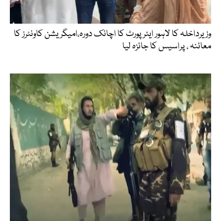
وزیرداخلہ کا لاہور ایئرپورٹ کا اچانک دورہ،امیگریشن کاونٹرز کا
معائنہ ، پراسیس کا جائزہ لیا