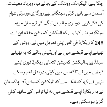
چکا ہے، الیکڑانک ووٹنگ کے بجائے تباہ وبرباد معیشت،
آسمان سے باتیں کرتی مہنگائی،بے روزگاری اورمرتی عوام
کی فکر کریں۔دوسری جانب ن لیگ کی ترجمان مریم
اورنگزیب نے کہا ہے کہ الیکشن کمیشن حلقہ این اے
249 کا ریکارڈ فی الفور اپنی تحویل میں لے ، ووٹوں کے
تھیلے اپنے قبضے میں لے اور یقینی بنائے کہ یہ تھیلے
سیلڈ ہیں۔ الیکشن کمیشن انتخابی ریکارڈ فوری اپنے
قبضے میں لے تاکہ اس میں کوئی ردو بدل نہ ہو سکے۔
انہوں نے کہا کہ شک ہے کہ الیکشن کمیشن آف پاکستان
نے یہ ریکارڈ اپنے قبضے میں نہ لیا تو اس کے ساتھ کوئی
گڑ بڑ ہو سکتی ہے۔