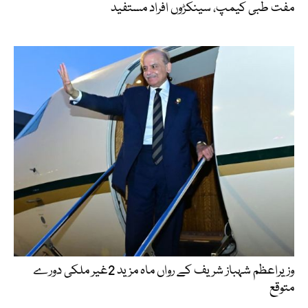
مفت طبی کیمپ، سینکڑوں افراد مستفید
وزیراعظم شہباز شریف کے رواں ماہ مزید 2غیر ملکی دورے
متوقع