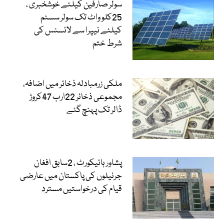
سولر صارفین کیلئے خوشخبری ،
25کلو واٹ تک سولر سسٹم
کیلئے نیپرا سے لائسنس کی
شرط ختم
ملکی زرمبادلہ ذخائر میں اضافہ،
مجموعی ذخائر 22ارب 47کروڑ
ڈالر تک پہنچ گئے
پشاور ہائیکورٹ ، 2سابق افغان
جرنیلوں کی پاکستان میں عارضی
قیام کی درخواستیں مسترد