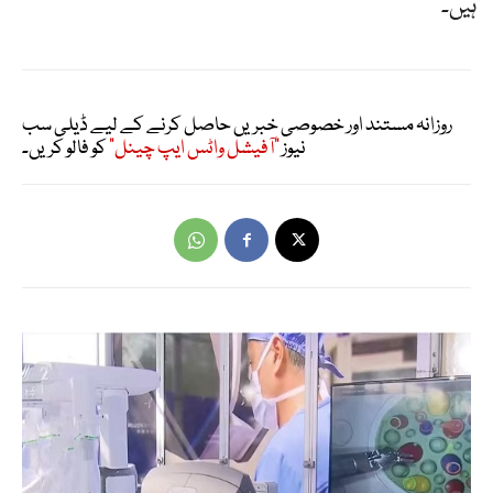
ہیں۔
روزانہ مستند اور خصوصی خبریں حاصل کرنے کے لیے ڈیلی سب
نیوز
"آفیشل واٹس ایپ چینل"
کو فالو کریں۔