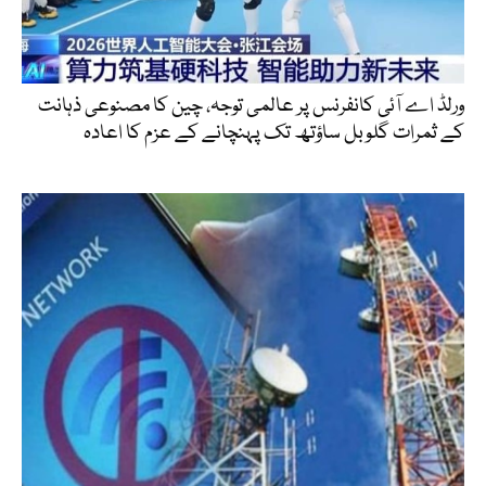
ورلڈ اے آئی کانفرنس پر عالمی توجہ، چین کا مصنوعی ذہانت
کے ثمرات گلوبل ساؤتھ تک پہنچانے کے عزم کا اعادہ