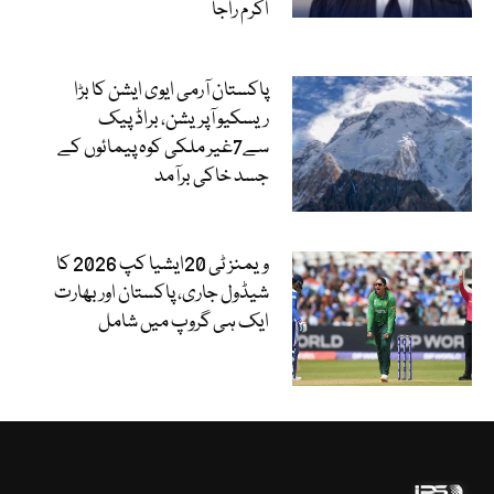
اکرم راجا
پاکستان آرمی ایوی ایشن کا بڑا
ریسکیو آپریشن، براڈ پیک
سے7غیر ملکی کوہ پیمائوں کے
جسد خاکی برآمد
ویمنز ٹی 20ایشیا کپ 2026 کا
شیڈول جاری، پاکستان اور بھارت
ایک ہی گروپ میں شامل