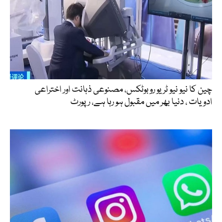
چین کا نیو نیو ٹریو روبوٹکس، مصنوعی ذہانت اور اختراعی
ادویات ، دنیا بھر میں مقبول ہو رہا ہے، رپورٹ