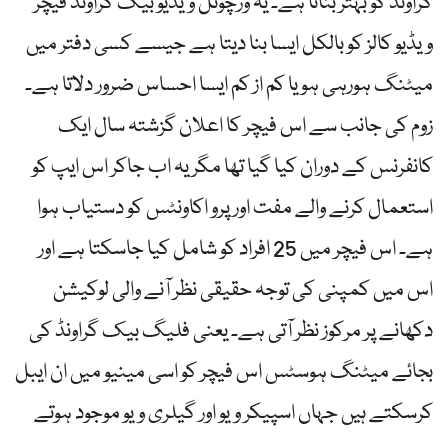
گراونڈ کو بہتر بنانا ہے۔ یہ ورچوئل ویڈیو بیک گراونڈ فیچر
ویڈیو کالز کو بالکل ایسا بنا دیتا ہے جیسے کسی دفتر میں
میٹنگ ہورہی ہو یا کم از کم ایسا احساس ضرور دلاتا ہے۔
زوم کی جانب سے اس فیچر کا اعلان گزشتہ سال ایک
کانفرنس کے دوران کیا گیا تھا مگر یہ اب جاکر اس ایپ کو
استعمال کرنے والے مفت اور پرو اکاونٹس کو دستیاب ہوا
ہے۔ اس فیچر میں 25 افراد کو شامل کیا جاسکتا ہے اور
اس میں کمپنی کی توجہ حقیقی نظر آنے والی لوکیشن
دکھانے پر مرکوز نظر آتی ہے۔ یعنی فلیگ بیک گراونڈ کی
بجائے میٹنگ ہوسٹس اس فیچر کو اسی مینیو میں ان ایبل
کرسکتے ہیں جہاں اسپیکر ویو اور گیلری ویو موجود ہوتے