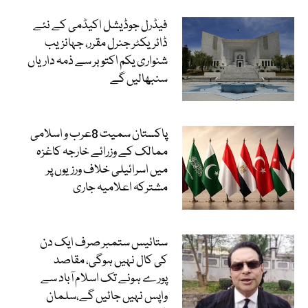
فیڈرل جوڈیشل اکیڈمی کے نئے
ڈائریکٹر جنرل مقرر، جہانزیب
شنواری یکم اکتوبر سے ذمہ داریاں
سنبھالیں گے
پاکستان سمیت 8عرب و اسلامی
ممالک کے وزرائے خارجہ کاغزہ
میں اسرائیلی خلاف ورزیوں پر
مشترکہ اعلامیہ جاری
ستائیس ستمبر صرف ایک دن
کی کال نہیں ہوگی، مقاصد
پورے ہونے تک اسلام آباد سے
واپس نہیں جائیں گے،سلمان