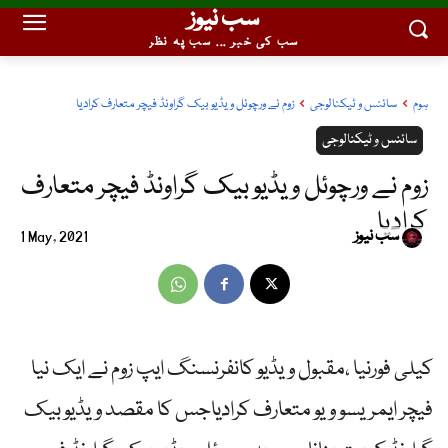
سب نیوز
سب کی خبر ... سب پہ نظر
ہوم
سائنس و ٹیکنالوجی
زوم نے ورچوئل ویڈیو بیک گراونڈ فیچر متعارف کرادیا
سائنس و ٹیکنالوجی
زوم نے ورچوئل ویڈیو بیک گراونڈ فیچر متعارف
کرادیا
سب نیوز
1 May, 2021
کیلی فورنیا ،مقبول ویڈیو کانفرنسنگ ایپ زوم نے ایک نیا
فیچر ایمریسو ویو متعارف کرادیاجس کا مقصد ویڈیو بیک