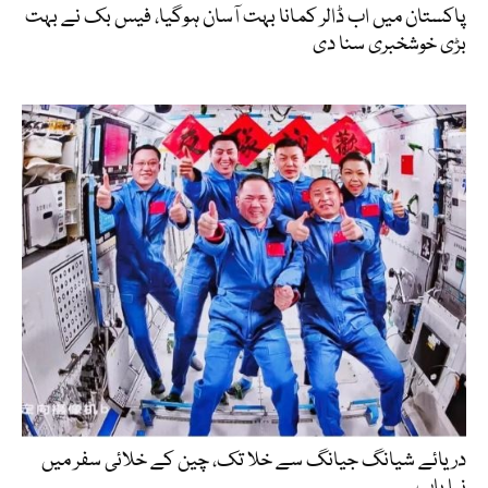
پاکستان میں اب ڈالر کمانا بہت آسان ہوگیا، فیس بک نے بہت
بڑی خوشخبری سنا دی
دریائے شیانگ جیانگ سے خلا تک، چین کے خلائی سفر میں
نیا باب