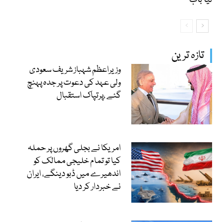
تازہ ترین
وزیراعظم شہباز شریف سعودی
ولی عہد کی دعوت پر جدہ پہنچ
گئے ،پرتپاک استقبال
امریکا نے بجلی گھروں پر حملہ
کیا تو تمام خلیجی ممالک کو
اندھیرے میں ڈبو دینگے، ایران
نے خبردار کر دیا