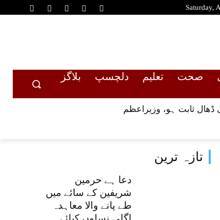
Saturday, 
صحت
تعلیم
دلچسپ
بلاگز
 ڈھال ثابت ہو، وزیراعظم
تازہ ترین
دعا ہے حرمین
شریفین کے سائے میں
طے پانے والا معاہدہ
اگلی نسلوں کیلئے