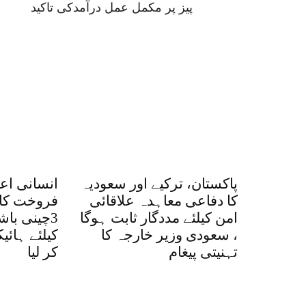
پیز پر مکمل عمل درآمدکی تاکید
پاکستان، ترکیے اور سعودیہ
انسانی اع
کا دفاعی معاہدہ علاقائی
فروخت کا 
امن کیلئے مددگار ثابت ہوگا
3چینی با
، سعودی وزیر خارجہ کا
کیلئے ہائ
تہنیتی پیغام
کر لیا