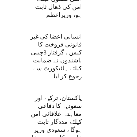
امن کی ڈھال ثابت
ہو، وزیراعظم
انسانی اعضا کی غیر
قانونی فروخت کا
کیس ، گرفتار 3چینی
باشندوں نے ضمانت
کیلئے ہائیکورٹ سے
رجوع کر لیا
پاکستان، ترکیے اور
سعودیہ کا دفاعی
معاہدہ علاقائی امن
کیلئے مددگار ثابت
ہوگا ، سعودی وزیر