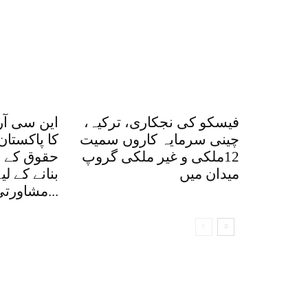
فیسکو کی نجکاری، ترکیہ،
این سی آر
چینی سرمایہ کاروں سمیت
کا پاکستان
12ملکی و غیر ملکی گروپ
حقوق کے ق
میدان میں
بنانے کے ل
مشاورتی اجلاس، کتاب...