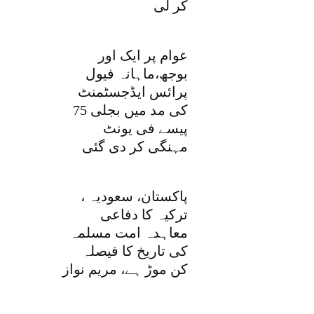
کر لی
عوام پر ایک اور
بوجھ،ماہانہ فیول
پرائس ایڈجسٹمنٹ
کی مد میں بجلی 75
پیسے فی یونٹ
مہنگی کر دی گئی
پاکستان، سعودیہ ،
ترکیہ کا دفاعی
معاہدہ امت مسلمہ
کی تاریخ کا فیصلہ
کن موڑ ہے، مریم نواز