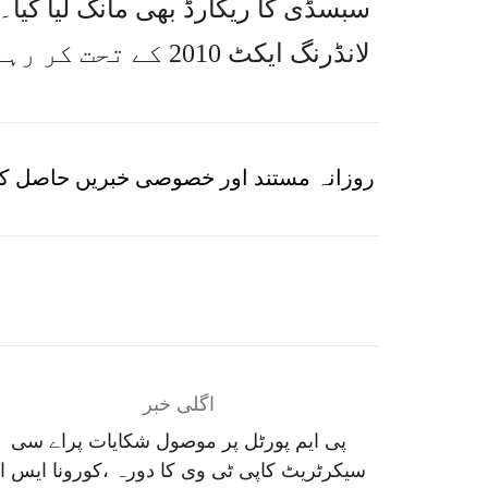
سبسڈی کا ریکارڈ بھی مانگ لیا گی
لانڈرنگ ایکٹ 2010 کے تحت کر رہا ہے۔
روزانہ مستند اور خصوصی خبریں حاصل کر
اگلی خبر
پی ایم پورٹل پر موصول شکایات پراے سی
سیکرٹریٹ کاپی ٹی وی کا دورہ ،کورونا ایس ا