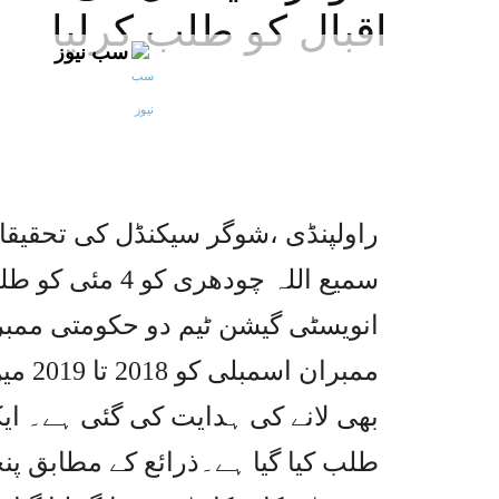
اقبال کو طلب کرلیا
سب نیوز
راولپنڈی ،شوگر سیکنڈل کی تحقیقات
سمیع اللہ چودھر
انویسٹی گیشن ٹیم دو حکومتی ممب
ممبرا
بھی لانے کی ہدایت کی گئی ہے۔ ایک
طلب کیا گیا ہے۔ذرائع کے مطابق پن