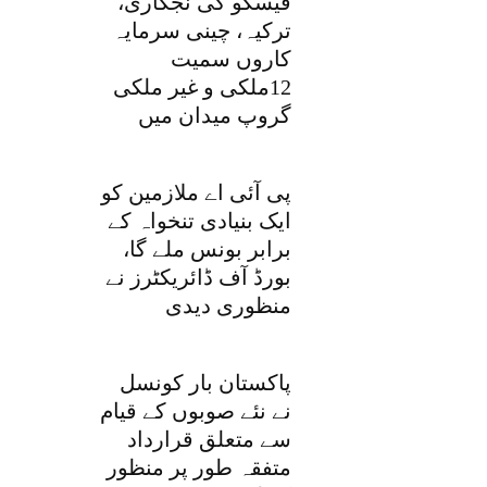
فیسکو کی نجکاری،
ترکیہ، چینی سرمایہ
کاروں سمیت
12ملکی و غیر ملکی
گروپ میدان میں
پی آئی اے ملازمین کو
ایک بنیادی تنخواہ کے
برابر بونس ملے گا،
بورڈ آف ڈائریکٹرز نے
منظوری دیدی
پاکستان بار کونسل
نے نئے صوبوں کے قیام
سے متعلق قرارداد
متفقہ طور پر منظور