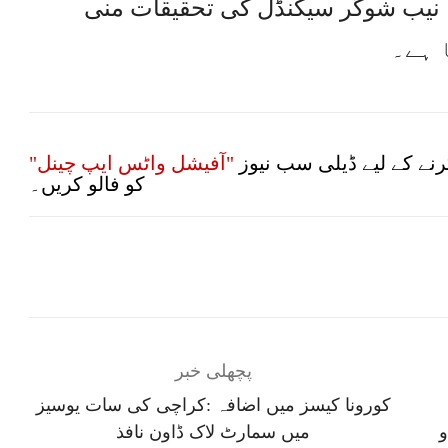
ا۔ نیب شوگر سیکنڈل کی تحقیقات منی
نے کے لیے ڈیلی سب نیوز
"آفیشل واٹس ایپ چینل"
کو فالو کریں۔
پچھلی خبر
کورونا کیسز میں اضافہ :کراچی کی سات یوسیز
و
میں سمارٹ لاک ڈاون نافذ