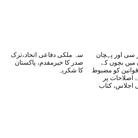
 سی اور پہچان
سہ ملکی دفاعی اتحاد،ترک
 میں بچوں کے
صدر کا خیرمقدم، پاکستان
وانین کو مضبوط
کا شکریہ
یے اصلاحات پر