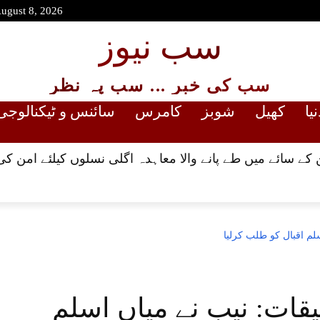
August 8, 2026
سب نیوز
سب کی خبر ... سب پہ نظر
نیا
کھیل
شوبز
کامرس
سائنس و ٹیکنالوجی
کے سائے میں طے پانے والا معاہدہ اگلی نسلوں کیلئے امن کی
م اقبال کو طلب کرلیا
ات: نیب نے میاں اسلم