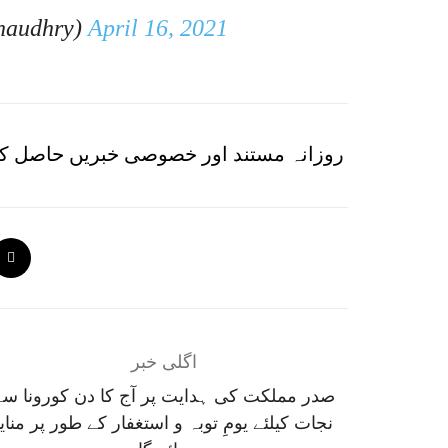
haudhry)
April 16, 2021
روزانہ مستند اور خصوصی خبریں حاصل کر
اگلی خبر
صدر مملکت کی ہدایت پر آج کا دن کورونا سے
نجات کیلئے یومِ توبہ و استغفار کے طور پر منایا