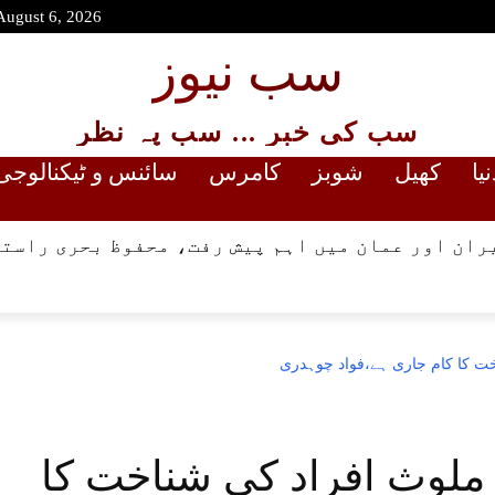
August 6, 2026
سب نیوز
سب کی خبر ... سب پہ نظر
نیا
کھیل
شوبز
کامرس
سائنس و ٹیکنالوجی
ران اور عمان میں اہم پیش رفت، محفوظ بحری راستے
ت کا کام جاری ہے،فواد چوہدری
ملوث افراد کی شناخت کا