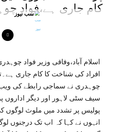
کام جاری ہے،فواد چو
سب نیوز
اسلام آباد،وفاقی وزیر فواد چوہد
افراد کی شناخت کا کام جاری ہے۔ت
چوہدری نے سماجی رابطے کی ویب سا
سیف سٹی لاہور اور دیگر اداروں پ
پولیس پر تشدد میں ملوث لوگوں کی
انہوں نے کہا کہ اب تک درجنوں لو