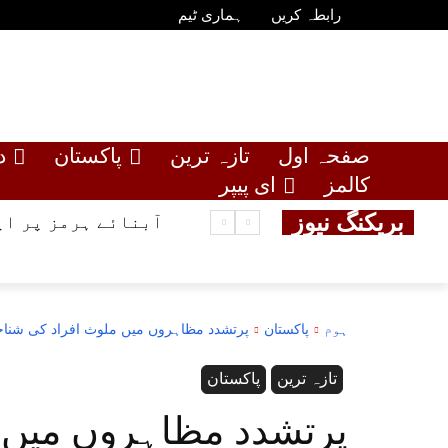
رابطہ کریں
ہماری ٹیم
صفحہ اول
تازہ ترین
پاکستان
د
کالمز
ای پیپر
بریکنگ نیوز
آبنائے ہرمز پر ای
ہوم
پاکستان
پرتشدد مظاہروں میں ملوث افراد کی شناخ
تازہ ترین
پاکستان
پرتشدد مظاہروں میں 