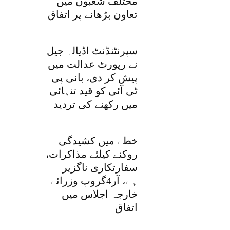
مختلف شعبوں میں
تعاون بڑھانے پر اتفاق
سپرنٹنڈنٹ اڈیالہ جیل
نے رپورٹ عدالت میں
پیش کر دی، بانی پی
ٹی آئی کو قید تنہائی
میں رکھنے کی تردید
خطے میں کشیدگی
روکنے کیلئے مذاکرات،
سفارتکاری ناگزیر
ہے، آر4گروپ وزرائے
خارجہ اجلاس میں
اتفاق