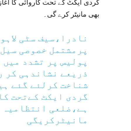
گردی ایکٹ کے تحت کاروائی کا آغاز 
بھی مانیٹر کرے گی۔
نادرا،سیف سٹی لاہو
پرمشتمل خصوصی سیل 
پولیس پر تشدد میں 
ذریعے نشاندہی کر ر
شناخت کرلئے گئے ہیں
گردی ایکٹ کےتحت کا
ہے،ضلعی انتظامیہ ت
مانیٹرکریگی