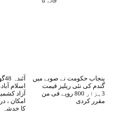
جائے گا
پنجاب حکومت نے صوبے میں
آئن
گندم کی نئی ریلیز قیمت
اسلام آباد،
3ہزار 800 روپے فی من
آزاد کشمی
مقرر کردی
امکان ، در
کا خدشہ