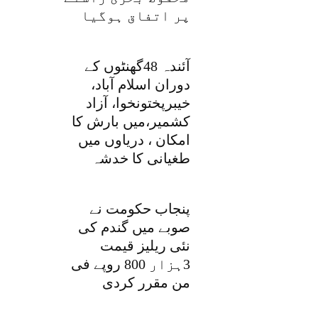
پر اتفاق ہوگیا
آئندہ 48گھنٹوں کے
دوران اسلام آباد،
خیبرپختونخوا، آزاد
کشمیر،میں بارش کا
امکان ، دریاوں میں
طغیانی کا خدشہ
پنجاب حکومت نے
صوبے میں گندم کی
نئی ریلیز قیمت
3ہزار 800 روپے فی
من مقرر کردی