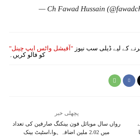
— Ch Fawad Hussain (@fawadc
نے کے لیے ڈیلی سب نیوز
"آفیشل واٹس ایپ چینل"
کو فالو کریں۔
پچھلی خبر
رواں سال موبائل فون بینکنگ صارفین کی تعداد
میں 2.02 ملین اضافہ ہوا،اسٹیٹ بینک