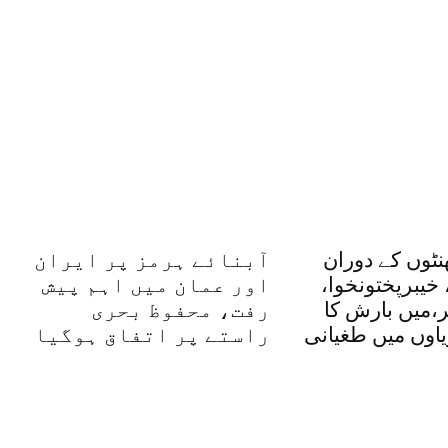
دہ 48گھنٹوں کے دوران
آبنائے ہرمز پر ایران
 خیبرپختونخوا،
اور عمان میں اہم پیش
ر،میں بارش کا
رفت، محفوظ بحری
یاوں میں طغیانی
راستے پر اتفاق ہوگیا