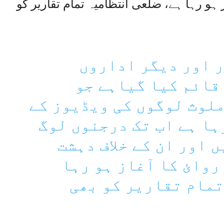
ہو رہا ہے، ضلعی انتظامیہ تمام تقاریر کو
ر اور دیگر اداروں
قائم کیا گیاہے جو
ملوث لوگوں کی ویڈیوز کے
ہا ہے اب تک درجنوں لوگ
 اور ان کے خلاف دہشت
روائ کا آغاز ہو رہا
مام تقاریر کو بھی