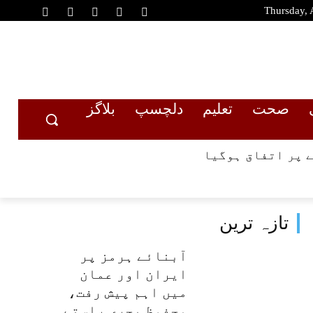
Thursday, 
صحت
تعلیم
دلچسپ
بلاگز
 پر اتفاق ہوگیا
تازہ ترین
آبنائے ہرمز پر
ایران اور عمان
میں اہم پیش رفت،
محفوظ بحری راستے