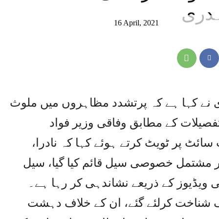
ہدری
16 April, 2021
ری نے کہا ہے کہ پرتشدد مظاہروں میں ملوث
فصیلات کے مطابق وفاقی وزیر فواد
ئٹ پر ٹویٹ کرتے ہوئے کہا کہ نادرا،
ر مشتمل خصوصی سیل قائم کیا گیا، سیل
 ویڈیوز کے ذریعے نشاندہی کر رہا ہے۔
گ شناخت کرلئے گئے، ان کے خلاف دہشت