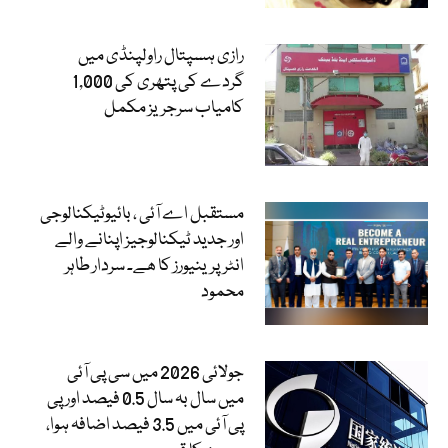
رازی ہسپتال راولپنڈی میں
گردے کی پتھری کی 1,000
کامیاب سرجریز مکمل
مستقبل اے آئی ، بائیوٹیکنالوجی
اور جدید ٹیکنالوجیز اپنانے والے
انٹرپرینیورز کا ھے۔ سردار طاہر
محمود
جولائی 2026 میں سی پی آئی
میں سال بہ سال 0.5 فیصد اور پی
پی آئی میں 3.5 فیصد اضافہ ہوا،