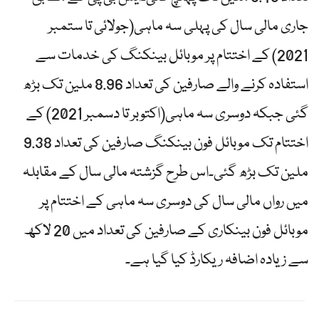
جاری مالی سال کی پہلی سہ ماہی(جولائی تا ستمبر
2021) کے اختتام پر موبائل بینکنگ کی خدمات سے
استفادہ کرنے والے صارفین کی تعداد 8.96 ملین تک بڑھ
گئی جبکہ دوسری سہ ماہی(اکتوبر تا دسمبر 2021) کے
اختتام تک موبائل فون بینکنگ صارفین کی تعداد 9.38
ملین تک بڑھ گئی۔اس طرح گزشتہ مالی سال کے مقابلہ
میں رواں مالی سال کی دوسری سہ ماہی کے اختتام پر
موبائل فون بینکاری کے صارفین کی تعداد میں 20 لاکھ
سے زیادہ اضافہ ریکارڈ کیا گیا ہے۔