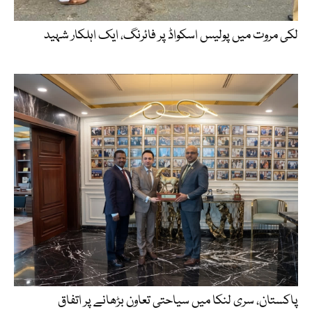
لکی مروت میں پولیس اسکواڈ پر فائرنگ، ایک اہلکار شہید
پاکستان، سری لنکا میں سیاحتی تعاون بڑھانے پر اتفاق