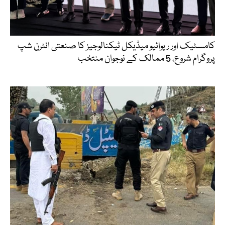
کامسٹیک اور ریوائیو میڈیکل ٹیکنالوجیز کا صنعتی انٹرن شپ
پروگرام شروع، 5 ممالک کے نوجوان منتخب