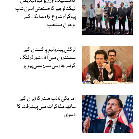
کامسٹیک اور ریوائیو میڈیکل
ٹیکنالوجیز کا صنعتی انٹرن شپ
پروگرام شروع، 5 ممالک کے
نوجوان منتخب
ترکش پیٹرولیم پاکستان کے
سمندروں میں آف شور ڈرلنگ
کرنے جا رہی ہے: علی پرویز
امریکی نائب صدر کا ایران کے
ساتھ مذاکرات میں پیشرفت کا
دعویٰ