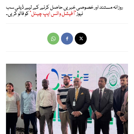
روزانہ مستند اور خصوصی خبریں حاصل کرنے کے لیے ڈیلی سب
نیوز
"آفیشل واٹس ایپ چینل"
کو فالو کریں۔