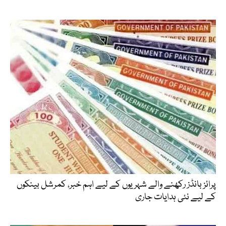
پرائز بانڈز رکھنے والے شہریوں کے لیے اہم خبر، کمرشل بینکوں
کے لیے نئی ہدایات جاری