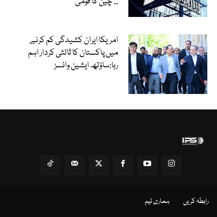
چین کا قومی...
امریکا ایران کشیدگی کم کرنے
میں پاکستان کا ثالثی کردار اہم
رہا:ساؤتھ ایشین وائسز
رابطہ کریں
ہماری ٹیم