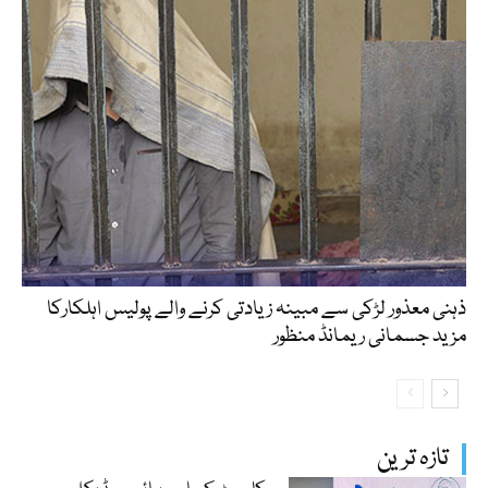
ذہنی معذور لڑکی سے مبینہ زیادتی کرنے والے پولیس اہلکارکا
مزید جسمانی ریمانڈ منظور
تازہ ترین