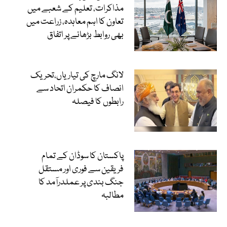
مذاکرات، تعلیم کے شعبے میں
تعاون کا اہم معاہدہ، زراعت میں
بھی روابط بڑھانے پر اتفاق
لانگ مارچ کی تیاریاں،تحریک
انصاف کا حکمران اتحاد سے
رابطوں کا فیصلہ
پاکستان کا سوڈان کے تمام
فریقین سے فوری اور مستقل
جنگ بندی پر عملدرآمد کا
مطالبہ