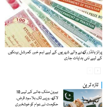
پرائز بانڈز رکھنے والے شہریوں کے لیے اہم خبر، کمرشل بینکوں
کے لیے نئی ہدایات جاری
تازہ ترین
بیرون ملک جانے کے لیے 10
لاکھ روپے تک بلا سود قرض،
حکومت نے عوام کو خوشخبری