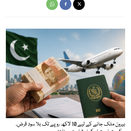
بیرون ملک جانے کے لیے 10 لاکھ روپے تک بلا سود قرض،