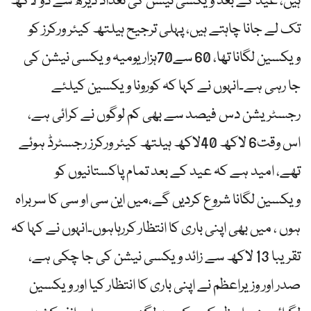
ہیں، عید کے بعد ویکسی نیشن کی تعداد ڈیڑھ سے دو لاکھ
تک لے جانا چاہتے ہیں، پہلی ترجیح ہیلتھ کیئر ورکرز کو
ویکسین لگانا تھا، 60 سے70ہزار یومیہ ویکسی نیشن کی
جا رہی ہے۔انہوں نے کہا کہ کورونا ویکسین کیلئے
رجسٹریشن دس فیصد سے بھی کم لوگوں نے کرائی ہے،
اس وقت6 لاکھ 40لاکھ ہیلتھ کیئر ورکرز رجسٹرڈ ہوئے
تھے، امید ہے کہ عید کے بعد تمام پاکستانیوں کو
ویکسین لگانا شروع کردیں گے،میں این سی او سی کا سربراہ
ہوں ، میں بھی اپنی باری کا انتظار کررہاہوں۔انہوں نے کہا کہ
تقریبا 13 لاکھ سے زائد ویکسی نیشن کی جا چکی ہے،
صدر اور وزیراعظم نے اپنی باری کا انتظار کیا اور ویکسین