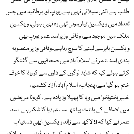
طلب ہے اتنی سپلائی نہیں ہے،یورپ اور برطانیہ میں جس
تعداد میں ویکسین تیار ہونی تھی وہ نہیں ہوئی، ویکسین
ملک میں موجود ہے، وفاقی وزیراسد عمریورپ بھی
ویکسین باہرسے لینے کا سوچ رہاہے۔وفاقی وزیر منصوبہ
بندی اسد عمر نے اسلام آباد میں صحافیوں سے گفتگو
کرتے ہوئے کہا کہ شاید لوگوں کے دلوں سے کورونا کا خوف
ختم ہو گیا ہے، پنجاب، اسلام آباد، آزاد کشمیر،
خیبرپختونخوا میں وبا کا پھیلا وزیادہ ہے، کورونا مریضوں
میں اضافے کے باعث ہیلتھ سسٹم دبا کا شکار ہے۔اسد
عمر نے کہا کہ 9 لاکھ سے زائد ویکسین ابھی دستیاب