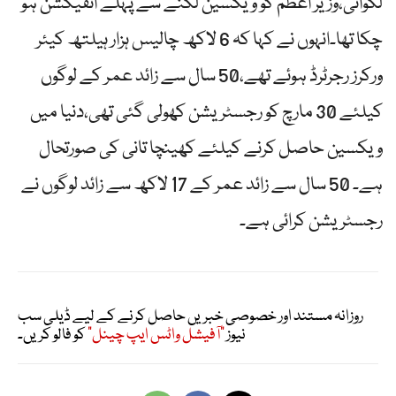
لگوائی،وزیر اعظم کو ویکسین لگنے سے پہلے انفیکشن ہو
چکا تھا۔انہوں نے کہا کہ 6 لاکھ چالیس ہزار ہیلتھ کیئر
ورکرز رجرٹرڈ ہوئے تھے،50 سال سے زائد عمر کے لوگوں
کیلئے 30 مارچ کو رجسٹریشن کھولی گئی تھی،دنیا میں
ویکسین حاصل کرنے کیلئے کھینچا تانی کی صورتحال
ہے۔ 50 سال سے زائد عمر کے 17 لاکھ سے زائد لوگوں نے
رجسٹریشن کرائی ہے۔
روزانہ مستند اور خصوصی خبریں حاصل کرنے کے لیے ڈیلی سب
نیوز
"آفیشل واٹس ایپ چینل"
کو فالو کریں۔