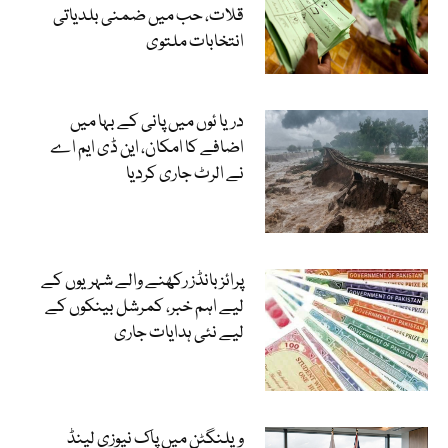
قلات، حب میں ضمنی بلدیاتی
انتخابات ملتوی
دریا ئوں میں پانی کے بہا میں
اضافے کا امکان، این ڈی ایم اے
نے الرٹ جاری کردیا
پرائز بانڈز رکھنے والے شہریوں کے
لیے اہم خبر، کمرشل بینکوں کے
لیے نئی ہدایات جاری
ویلنگٹن میں پاک نیوزی لینڈ