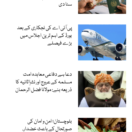
سنا دی
پی آئی اے کی نجکاری کے بعد
بورڈ کے اہم ترین اجلاس میں
بڑے فیصلے
دعا ہے دفاعی معاہدہ امت
مسلمہ کے عروج اور نشاِ ثانیہ کا
ذریعہ بنے: مولانا فضل الرحمان
بلوچستان؛ امن و امان کی
صورتحال کے باعث خضدار،