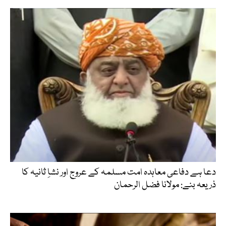
دعا ہے دفاعی معاہدہ امت مسلمہ کے عروج اور نشاِ ثانیہ کا
ذریعہ بنے: مولانا فضل الرحمان