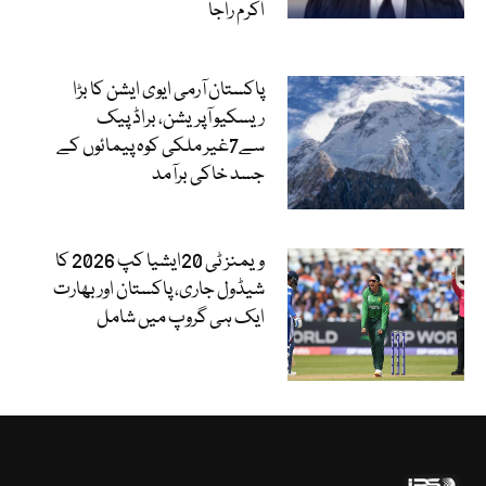
اکرم راجا
پاکستان آرمی ایوی ایشن کا بڑا
ریسکیو آپریشن، براڈ پیک
سے7غیر ملکی کوہ پیمائوں کے
جسد خاکی برآمد
ویمنز ٹی 20ایشیا کپ 2026 کا
شیڈول جاری، پاکستان اور بھارت
ایک ہی گروپ میں شامل