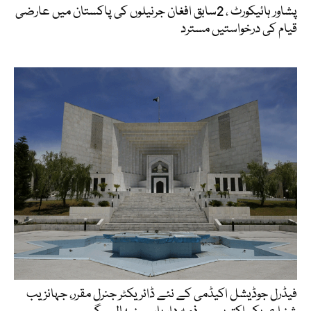
پشاور ہائیکورٹ ، 2سابق افغان جرنیلوں کی پاکستان میں عارضی
قیام کی درخواستیں مسترد
فیڈرل جوڈیشل اکیڈمی کے نئے ڈائریکٹر جنرل مقرر، جہانزیب