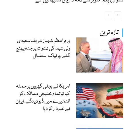
شنواری یکم اکتوبر سے ذمہ داریاں سنبھالیں گے
تازہ ترین
وزیراعظم شہباز شریف سعودی
ولی عہد کی دعوت پر جدہ پہنچ
گئے ،پرتپاک استقبال
امریکا نے بجلی گھروں پر حملہ
کیا تو تمام خلیجی ممالک کو
اندھیرے میں ڈبو دینگے، ایران
نے خبردار کر دیا