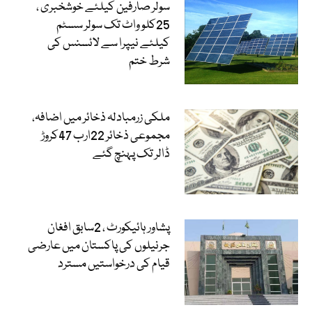
سولر صارفین کیلئے خوشخبری ،
25کلو واٹ تک سولر سسٹم
کیلئے نیپرا سے لائسنس کی
شرط ختم
ملکی زرمبادلہ ذخائر میں اضافہ،
مجموعی ذخائر 22ارب 47کروڑ
ڈالر تک پہنچ گئے
پشاور ہائیکورٹ ، 2سابق افغان
جرنیلوں کی پاکستان میں عارضی
قیام کی درخواستیں مسترد