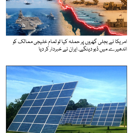
امریکا نے بجلی گھروں پر حملہ کیا تو تمام خلیجی ممالک کو
اندھیرے میں ڈبو دینگے، ایران نے خبردار کر دیا