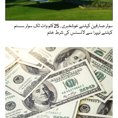
سولر صارفین کیلئے خوشخبری ، 25کلو واٹ تک سولر سسٹم
کیلئے نیپرا سے لائسنس کی شرط ختم