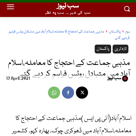
سب نیوز
سب کی خبر ... سب پہ نظر
ہوم
پاکستان
مذہبی جماعت کے احتجاج کا معاملہ،اسلام آباد میں متبادل روٹس فراہم
کر دیے گئے
تازہ ترین
پاکستان
مذہبی جماعت کے احتجاج کا معاملہ،اسلام
آباد میں متبادل روٹس فراہم کر دیے گئے
سب نیوز
13 April, 2021
اسلام آباد(آئی پی ایس )مذہبی جماعت کے احتجاج کا
معاملہ،اسلام آباد میں ڈھوکری چوک، بھارہ کہو، کشمیر