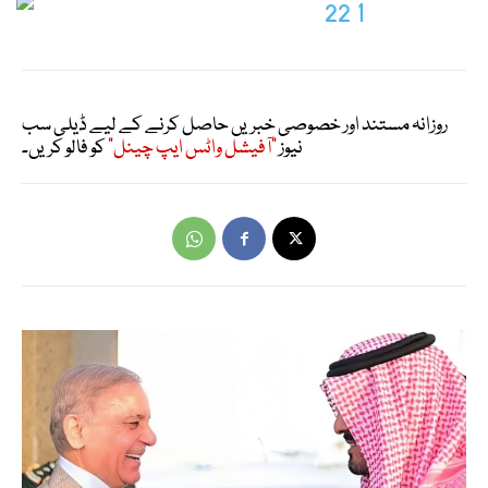
روزانہ مستند اور خصوصی خبریں حاصل کرنے کے لیے ڈیلی سب
نیوز
"آفیشل واٹس ایپ چینل"
کو فالو کریں۔