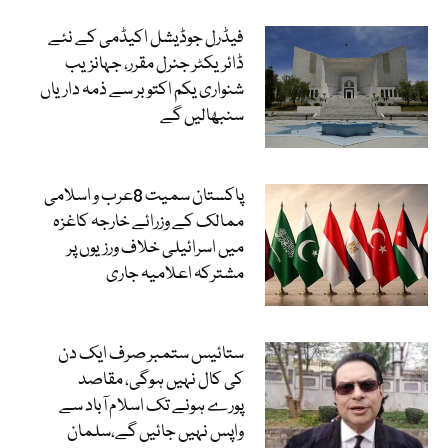
فیڈرل جوڈیشل اکیڈمی کے نئے
ڈائریکٹر جنرل مقرر، جہانزیب
شنواری یکم اکتوبر سے ذمہ داریاں
سنبھالیں گے
پاکستان سمیت 8عرب و اسلامی
ممالک کے وزرائے خارجہ کاغزہ
میں اسرائیلی خلاف ورزیوں پر
مشترکہ اعلامیہ جاری
ستائیس ستمبر صرف ایک دن
کی کال نہیں ہوگی، مقاصد
پورے ہونے تک اسلام آباد سے
واپس نہیں جائیں گے،سلمان