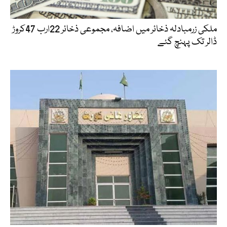
ملکی زرمبادلہ ذخائر میں اضافہ، مجموعی ذخائر 22ارب 47کروڑ
ڈالر تک پہنچ گئے