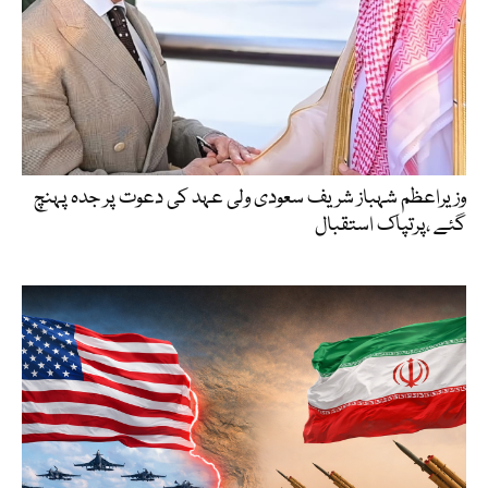
وزیراعظم شہباز شریف سعودی ولی عہد کی دعوت پر جدہ پہنچ
گئے ،پرتپاک استقبال