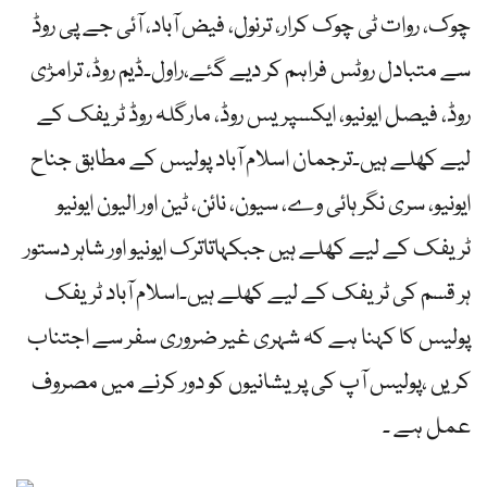
چوک، روات ٹی چوک کرار، ترنول، فیض آباد، آئی جے پی روڈ
سے متبادل روٹس فراہم کر دیے گئے،راول۔ڈیم روڈ، ترامڑی
روڈ، فیصل ایونیو، ایکسپریس روڈ، مارگلہ روڈ ٹریفک کے
لیے کھلے ہیں۔ترجمان اسلام آباد پولیس کے مطابق جناح
ایونیو، سری نگر ہائی وے، سیون، نائن، ٹین اور الیون ایونیو
ٹریفک کے لیے کھلے ہیں جبکہاتاترک ایونیو اور شاہر دستور
ہر قسم کی ٹریفک کے لیے کھلے ہیں۔اسلام آباد ٹریفک
پولیس کا کہنا ہے کہ شہری غیر ضروری سفر سے اجتناب
کریں ،پولیس آپ کی پریشانیوں کو دور کرنے میں مصروف
عمل ہے ۔