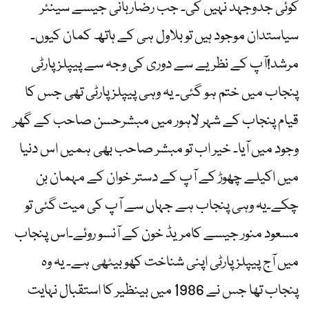
کوئی جدوجہد نہیں کی۔ جب رضاربانی جیسے سینئر
سیاستدان موجود ہیں تو بلاول ہی کے ہاتھ کمان کیوں۔
مرشد!آپ کے نظریے سے دوری کی وجہ سے پیپلز پارٹی
پنجاب میں ختم ہو گئی۔ یہ وہی پیپلز پارٹی تھی جس کا
قیام پنجاب کے شہر لاہور میں مبشرحسن صاحب کے گھر
وجود میں آیا۔ خیر اب تو مبشر صاحب بھی ہمیں اس دنیا
میں اکیلے چھوڑ کے آپ کے دستر خوان کے مہمان بن
چکے۔یہ وہی پنجاب ہے جہاں سے آپ کی میت گئی تو
مسعود منور جیسے کامریڈ خون کے آنسو روئے۔اس پنجاب
میں آج پیپلز پارٹی اپنی شناخت کھو بیٹھی ہے۔ یہ وہ
پنجاب تھا جس نے 1986 میں بینظیر کا استقبال نہایت