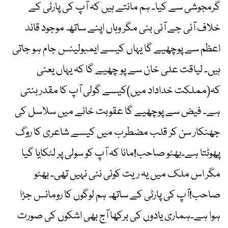
گرمجوشی سے کیا۔ ہم مانتے ہیں کہ آپ کی پارٹی کے
خلاف آئی جے آئی بنی مگر وہاں اپنے ساتھ موجود قائد
اعظم سے پوچھیے گا یہاں کیسے ایمبولینس جام ہو جاتی
ہیں۔ لیاقت علی خان سے پو چھیے گا کہ یہاں یعنی
کہ(مملکت خداداد میں)کیسے گولی آپ کا مقدر بنتی
ہے۔ فیض سے پوچھیے گا عقوبت خانے میں سلاسل کی
جھنکار سن کر قلب مضطرب میں کیسے شاعری کا روگ
پھوٹتا ہے۔بھٹو صاحب!مانا کہ آپ کو سولی پر لٹکایا گیا
مگر اس ملک میں یہ ریت کوئی نئی نہیں تھی۔ بھٹو
صاحب!آپ کی پارٹی کے ساتھ ہم لوگوں کا رومانس جڑا
ہوا ہے۔ہماری یادوں کی برکھا آج بھی اشکوں کی صورت