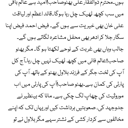
ہوں۔محترم ذوالفقار علی بھٹوصاحب!امید ہے عالم باقی
میں سب کچھ ٹھیک چل رہا ہوگا۔قائد اعظم اور لیاقت
علی خان بھی خیریت سے ہوں گے۔ فیض احمد فیض اپنا
سگار جلا کر ادھر بھی محفل مشاعرہ لگاتے ہوں گے۔
جالب وہاں بھی غربت کے نوحے لکھتا ہو گا۔ مگر بھٹو
صاحب!عالم فانی میں کچھ ٹھیک نہیں چل رہا۔آج کل
آپ کی لخت جگر کے فرزند بلاول بھٹو کے ہاتھ آپ کی
پارٹی کی کمان ہے۔بھٹو صاحب!آپ کی پارٹی میں اب
موروثیت کی چھاپ لگ چکی ہے۔ مانا کہ بینظیر نے
جدوجہد کی، صعوبتیں برداشت کیں اور یہاں تک کہ اپنے
مخالفوں سے کردار کشی کے نشتر سہے مگر بلاول نے تو