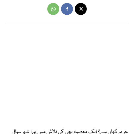
حریم کہاں ہے؟ ایک معصوم بچی کی تلاش میں پورا شہر سوال