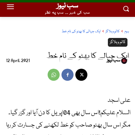
سب نیوز
سب کی خبر ... سب پہ نظر
ہوم
کالم وبلاگز
ایک جیالے کا بھٹو کے نام خط
کالم وبلاگز
ایک جیالے کا بھٹو کے نام خط
سب نیوز
12 April, 2021
علی اسجد
السلام علیکم!اس سال بھی 04اپریل کا دن آیا اور گزر گیا۔
مگر اس سال بھٹو صاحب کو خط لکھنے کی جسارت کر رہا