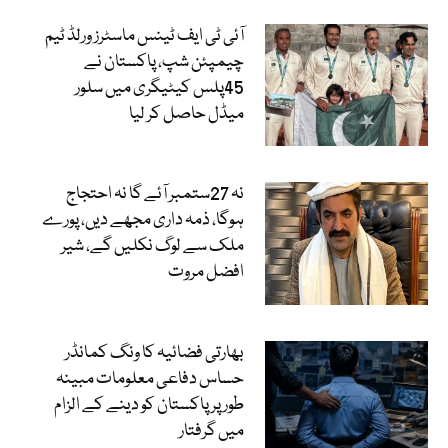
آئی ٹی ایف ٹینس ماسٹرز ورلڈ ٹیم
چیمپئن شپ، پاکستان نے
45پلس کیٹیگری میں سلور
میڈل حاصل کر لیا
نہ 27ستمبر آئے گا نہ احتجاج
ہوگا، ذمہ داری مجھے دیں، پورے
ملک سے لوگ نکلیں گے، شیر
افضل مروت
بھارتی فضائیہ کا ونگ کمانڈر
حساس دفاعی معلومات مبینہ
طور پر پاکستان کو دینے کے الزام
میں گرفتار