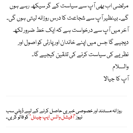
مرتضی اب بھی آپ سے سیاست کے گر سیکھ رہے ہوں
گے۔ بینظیر آپ سے شجاعت کا درس روزانہ لیتی ہوں گی۔
آخر میں آپ سے درخواست ہے کہ ایک خط ضرور لکھ
دیجیے گا جس میں اپنے خاندان اور پارٹی کو اصول اور
نظریے کی سیاست کرنے کی تلقین کیجیے گا۔
والسلام
آپ کا جیالا
روزانہ مستند اور خصوصی خبریں حاصل کرنے کے لیے ڈیلی سب
نیوز
"آفیشل واٹس ایپ چینل"
کو فالو کریں۔