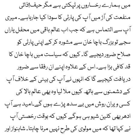
میں ہمارے رخساروں پر ٹپکتی ہے مگر حیف!ذاتی
منفعت کی آڑ میں آپ کی پارٹی کا سودا کیا جارہاہے۔ میری
آپ سے التماس ہے کہ جب اب عالم باقی میں محفل یاراں
سجے تو بزرگ باچا خان سے مشورہ کر کے اپنی پارٹی کو
صلاح ضرور دیجیے گا۔ کیوں کہ سیاست میں باچا خان کا
قد کافی بڑا ہے۔ اس کے علاوہ اپنے ان رفقا سے ضرور
دریافت کیجیے گا کہ انہوں نے آپ کی بیٹی کے خلاف آپ
کے دشمنوں سے ہاتھ کیوں ملا لیا وہ بھی عالم بالا کی
کسی ویران روش میں بے سدھ پڑے ہوں گے۔امید ہے آپ
ادھر بھی کلین شیو ہی ہوگے کیوں کہ بوقت رخصتی آپ
نے کہا تھا کہ میں مولوی کی طرح نہیں مرنا چاہتا۔ شاہنواز اور