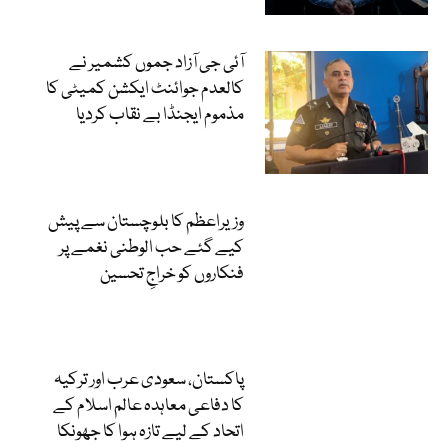
آئی جی آزاد جموں کشمیر نے
کالعدم جوائنٹ ایکشن کمیٹی کا
مذموم ایجنڈا بے نقاب کردیا
وزیراعظم کا بلوچستان سے پیش
کیے گئے حب الوطنی نغمے پر
فنکاروں کو خراجِ تحسین
پاکستان، سعودی عرب اور ترکیہ
کا دفاعی معاہدہ عالم اسلام کے
اتحاد کے لیے تازہ ہوا کا جھونکا