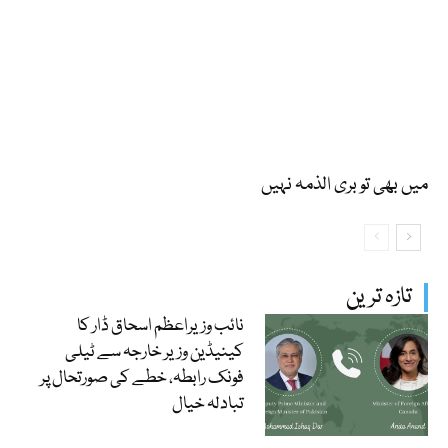
میں بھی تو بری الذمہ نہیں
تازہ ترین
نائب وزیراعظم اسحاق ڈار کا
کینیڈین وزیر خارجہ سے ٹیلی
فونک رابطہ، خطے کی صورتحال پر
تبادلہ خیال