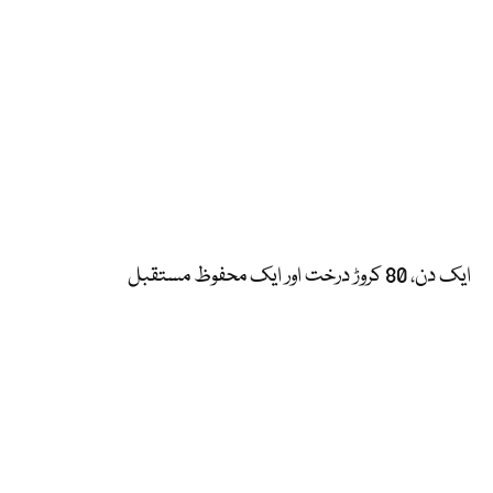
ایک دن، 80 کروڑ درخت اور ایک محفوظ مستقبل