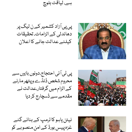
ہے، لیاقت بلوچ
پی پی آزاد کشمیر کے ن لیگ پر
دھاندلی کے الزامات، تحقیقات
کیلئے عدالت جانے کا اعلان
پی ٹی آئی احتجاج،دونوں بازوں سے
محروم شخص ڈنڈے و پتھر مارنے
کے الزام میں گرفتار،عدالت نے
مقدمے سے ڈسچارج کر دیا
نیتن یاہو کا ٹرمپ کے بنائے گئے
غزہ پیس بورڈ کے امن منصوبے کو