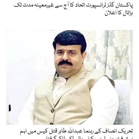
پاکستان گڈز ٹرانسپورٹ اتحاد کا آج سے غیرمعینہ مدت تک
ہڑتال کا اعلان
تحریک انصاف کے رہنما عبداللہ طاہر قتل کیس میں اہم