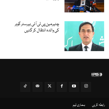
چئیرمین پی ٹی آئی بیرسٹر گوہر
کی والدہ انتقال کر گئیں
رابطہ کریں
ہماری ٹیم