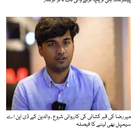
پیشرفت، ہنی ٹریپ کرنے والی ٹک ٹاکر گرفتار
میر رضا کی قبر کشائی کی کارروائی شروع ، والدین کے ڈی این اے
سیمپل بھی لینے کا فیصلہ