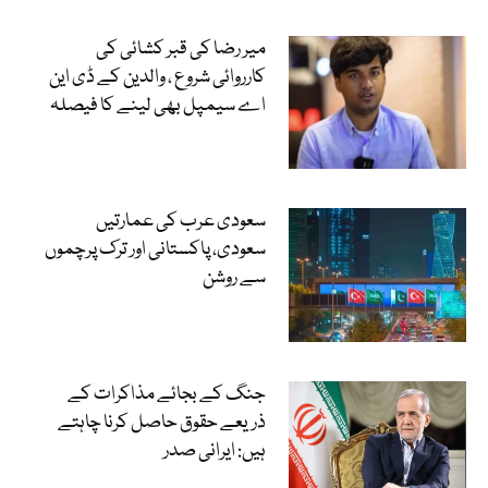
میر رضا کی قبر کشائی کی
کارروائی شروع ، والدین کے ڈی این
اے سیمپل بھی لینے کا فیصلہ
سعودی عرب کی عمارتیں
سعودی، پاکستانی اور ترک پرچموں
سے روشن
جنگ کے بجائے مذاکرات کے
ذریعے حقوق حاصل کرنا چاہتے
ہیں: ایرانی صدر