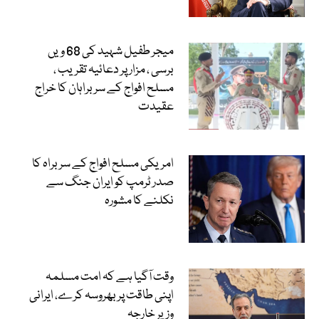
میجر طفیل شہید کی 68 ویں
برسی ، مزار پر دعائیہ تقریب ،
مسلح افواج کے سربراہان کا خراج
عقیدت
امریکی مسلح افواج کے سربراہ کا
صدر ٹرمپ کو ایران جنگ سے
نکلنے کا مشورہ
وقت آگیا ہے کہ امت مسلمہ
اپنی طاقت پر بھروسہ کرے، ایرانی
وزیر خارجہ