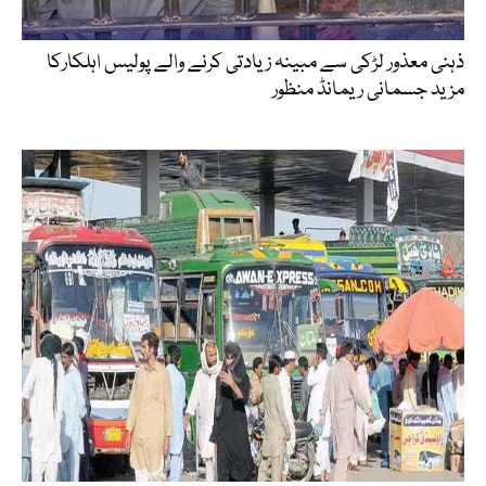
ذہنی معذور لڑکی سے مبینہ زیادتی کرنے والے پولیس اہلکارکا
مزید جسمانی ریمانڈ منظور