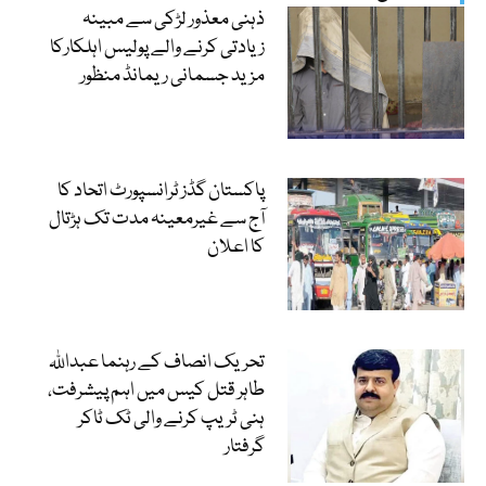
ذہنی معذور لڑکی سے مبینہ
زیادتی کرنے والے پولیس اہلکارکا
مزید جسمانی ریمانڈ منظور
پاکستان گڈز ٹرانسپورٹ اتحاد کا
آج سے غیرمعینہ مدت تک ہڑتال
کا اعلان
تحریک انصاف کے رہنما عبداللہ
طاہر قتل کیس میں اہم پیشرفت،
ہنی ٹریپ کرنے والی ٹک ٹاکر
گرفتار