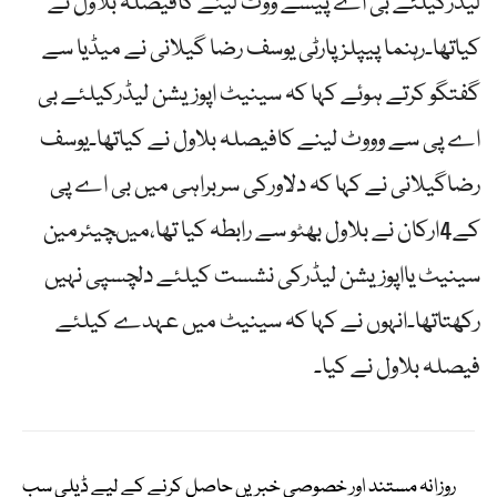
لیڈرکیلئے بی اے پیسے ووٹ لینے کافیصلہ بلاول نے
کیاتھا۔رہنما پیپلز پارٹی یوسف رضا گیلانی نے میڈیا سے
گفتگو کرتے ہوئے کہا کہ سینیٹ اپوزیشن لیڈرکیلئے بی
اے پی سے وووٹ لینے کافیصلہ بلاول نے کیاتھا۔یوسف
رضاگیلانی نے کہا کہ دلاورکی سربراہی میں بی اے پی
کے4ارکان نے بلاول بھٹو سے رابطہ کیا تھا،میںچیئرمین
سینیٹ یااپوزیشن لیڈرکی نشست کیلئے دلچسپی نہیں
رکھتاتھا۔انہوں نے کہا کہ سینیٹ میں عہدے کیلئے
فیصلہ بلاول نے کیا۔
روزانہ مستند اور خصوصی خبریں حاصل کرنے کے لیے ڈیلی سب