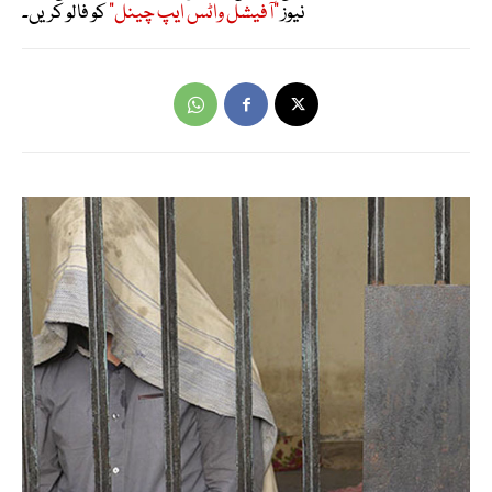
نیوز
"آفیشل واٹس ایپ چینل"
کو فالو کریں۔