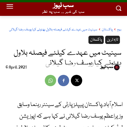
سب نیوز
سب کی خبر ... سب پہ نظر
ہوم
پاکستان
سینیٹ میں عہدے کیلئے فیصلہ بلاول بھٹونے کیا،یوسف رضا گیلانی
تازہ ترین
پاکستان
سینیٹ میں عہدے کیلئے فیصلہ بلاول
بھٹونے کیا،یوسف رضا گیلانی
سب نیوز
6 April, 2021
اسلام آباد،پاکستان پیپلزپارٹی کے سینئر رہنما وسابق
وزیراعظم یوسف رضا گیلانی نے کہا ہے کہ اپوزیشن