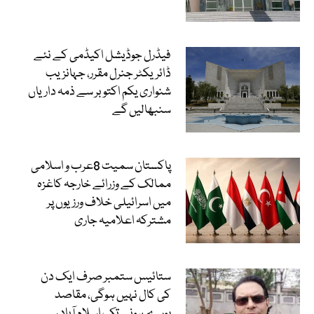
فیڈرل جوڈیشل اکیڈمی کے نئے
ڈائریکٹر جنرل مقرر، جہانزیب
شنواری یکم اکتوبر سے ذمہ داریاں
سنبھالیں گے
پاکستان سمیت 8عرب و اسلامی
ممالک کے وزرائے خارجہ کاغزہ
میں اسرائیلی خلاف ورزیوں پر
مشترکہ اعلامیہ جاری
ستائیس ستمبر صرف ایک دن
کی کال نہیں ہوگی، مقاصد
پورے ہونے تک اسلام آباد سے