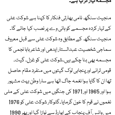
مجسمہ تیار کر لیا ہے۔
منجیت سنگھ نامی بھارتی فنکار کا کہنا ہے شوکت علی
کے تیار کردہ مجسمے کو ہائی وے پر نصب کیا جائے گا۔
منجیت سنگھ کے مطابق وہ شوکت علی سے قبل معروف
سماجی شخصیت عبدالستار ایدھی اور شاعر بابا نجمی کا
مجسمہ بھی بنا چکے ہیں۔شوکت علی کو غزل، گیت،
قومی ترانے اور پنجابی لوک گیتوں میں منفرد مقام حاصل
تھا ان کا گایا ہوا نغمہ جاگ اٹھا ہے سارا وطن بہت مشہور
ہوا اور 1965 اور 1971 کی جنگوں میں شوکت علی کے ملی
نغموں نے قوم کا خون گرمایا۔گلوکار شوکت علی کو 1976
میں وائس آف پنجاب کے ایوارڈ سے نوازا گیا اور پھر 1990