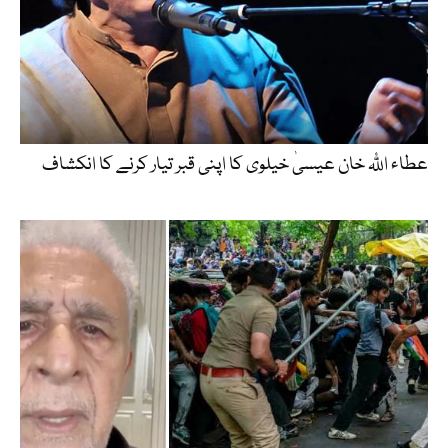
عطاء اللّٰہ خان عیسیٰ خیلوی کا اپنی قبر تیار کرنے کا انکشاف