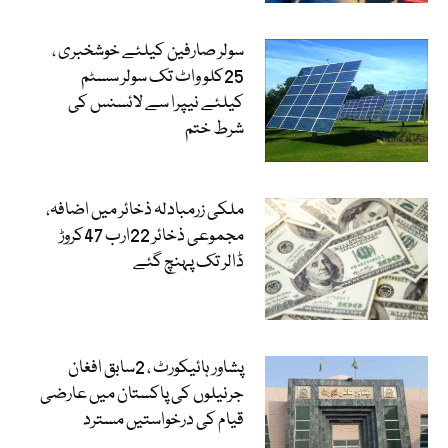
سولر صارفین کیلئے خوشخبری ،
25کلو واٹ تک سولر سسٹم
کیلئے نیپرا سے لائسنس کی
شرط ختم
ملکی زرمبادلہ ذخائر میں اضافہ،
مجموعی ذخائر 22ارب 47کروڑ
ڈالر تک پہنچ گئے
پشاور ہائیکورٹ ، 2سابق افغان
جرنیلوں کی پاکستان میں عارضی
قیام کی درخواستیں مسترد