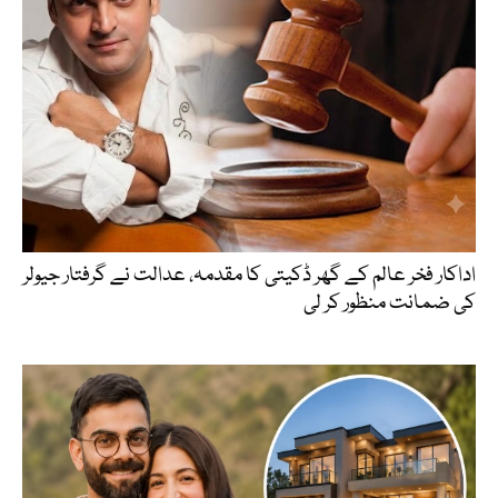
اداکار فخر عالم کے گھر ڈکیتی کا مقدمہ، عدالت نے گرفتار جیولر
کی ضمانت منظور کر لی