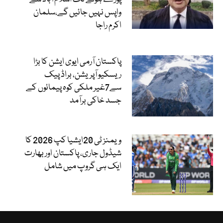
واپس نہیں جائیں گے،سلمان
اکرم راجا
پاکستان آرمی ایوی ایشن کا بڑا
ریسکیو آپریشن، براڈ پیک
سے7غیر ملکی کوہ پیمائوں کے
جسد خاکی برآمد
ویمنز ٹی 20ایشیا کپ 2026 کا
شیڈول جاری، پاکستان اور بھارت
ایک ہی گروپ میں شامل