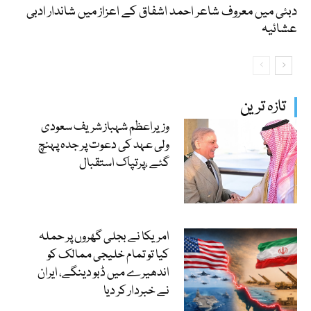
دبئی میں معروف شاعر احمد اشفاق کے اعزاز میں شاندار ادبی
عشائیہ
تازہ ترین
وزیراعظم شہباز شریف سعودی
ولی عہد کی دعوت پر جدہ پہنچ
گئے ،پرتپاک استقبال
امریکا نے بجلی گھروں پر حملہ
کیا تو تمام خلیجی ممالک کو
اندھیرے میں ڈبو دینگے، ایران
نے خبردار کر دیا