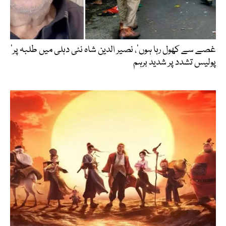
’غصے سے کھول رہا ہوں‘، نصیر الدین شاہ نئی دہلی میں طلبہ پر
پولیس تشدد پر شدید برہم