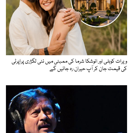
ویرات کوہلی اور انوشکا شرما کی ممبئی میں نئی لگژری پراپرٹی
کی قیمت جان کر آپ حیران رہ جائیں گے