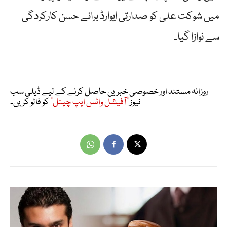
میں شوکت علی کو صدارتی ایوارڈ برائے حسن کارکردگی
سے نوازا گیا۔
روزانہ مستند اور خصوصی خبریں حاصل کرنے کے لیے ڈیلی سب
نیوز
"آفیشل واٹس ایپ چینل"
کو فالو کریں۔