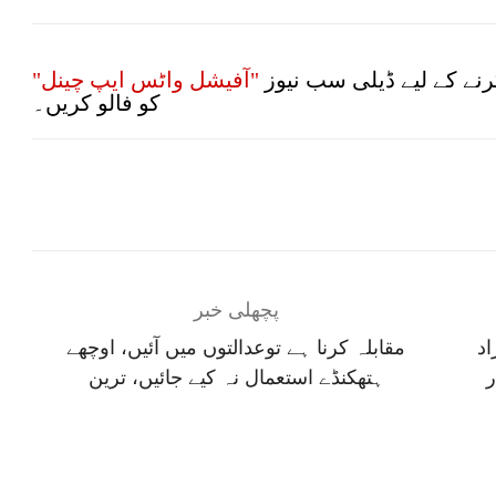
نے کے لیے ڈیلی سب نیوز
"آفیشل واٹس ایپ چینل"
کو فالو کریں۔
پچھلی خبر
 نے مزید 81 افراد
مقابلہ کرنا ہے توعدالتوں میں آئیں، اوچھے
ہتھکنڈے استعمال نہ کیے جائیں، ترین