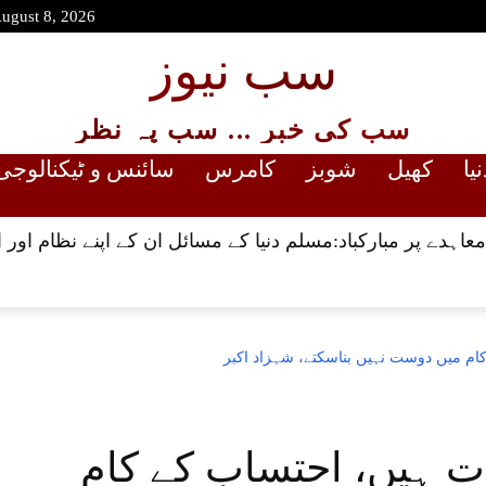
August 8, 2026
سب نیوز
سب کی خبر ... سب پہ نظر
نیا
کھیل
شوبز
کامرس
سائنس و ٹیکنالوجی
عاہدے پر مبارکباد:مسلم دنیا کے مسائل ان کے اپنے نظام او
ام میں دوست نہیں بناسکتے، شہزاد اکبر
ت ہیں، احتساب کے کام