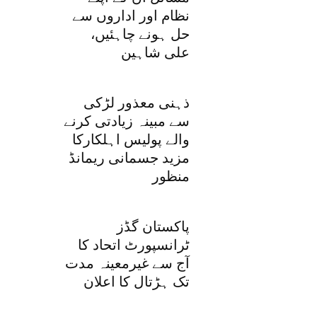
نظام اور اداروں سے
حل ہونے چاہئیں،
علی شاہین
ذہنی معذور لڑکی
سے مبینہ زیادتی کرنے
والے پولیس اہلکارکا
مزید جسمانی ریمانڈ
منظور
پاکستان گڈز
ٹرانسپورٹ اتحاد کا
آج سے غیرمعینہ مدت
تک ہڑتال کا اعلان