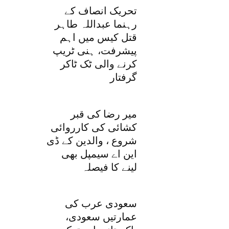
تحریک انصاف کے
رہنما عبداللہ طاہر
قتل کیس میں اہم
پیشرفت، ہنی ٹریپ
کرنے والی ٹک ٹاکر
گرفتار
میر رضا کی قبر
کشائی کی کارروائی
شروع ، والدین کے ڈی
این اے سیمپل بھی
لینے کا فیصلہ
سعودی عرب کی
عمارتیں سعودی،