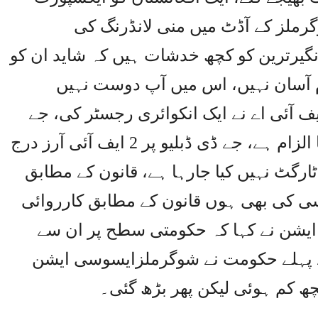
رملز کے آڈٹ میں منی لانڈرنگ کی
نگیرترین کو کچھ خدشات ہیں کہ شاید ان کو
ام آسان نہیں، اس میں آپ دوست نہیں
ایف آئی اے نے ایک انکوائری رجسٹر کی، جے
ڈی ڈبلیو گروپ پر 4.30 ارب روپے کا الزام ہے، جے ڈی ڈبلیو پر 2 ایف آئی آرز درج
ارگٹ نہیں کیا جارہا ہے، قانون کے مطابق
ی کی بھی ہوں قانون کے مطابق کارروائی
یشن نے کہا کہ حکومتی سطح پر ان سے
ے پہلے حکومت نے شوگرملزایسوسی ایشن
 کم ہوئی لیکن پھر بڑھ گئی۔