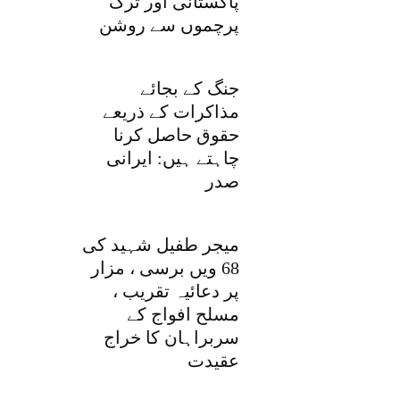
پاکستانی اور ترک
پرچموں سے روشن
جنگ کے بجائے
مذاکرات کے ذریعے
حقوق حاصل کرنا
چاہتے ہیں: ایرانی
صدر
میجر طفیل شہید کی
68 ویں برسی ، مزار
پر دعائیہ تقریب ،
مسلح افواج کے
سربراہان کا خراج
عقیدت