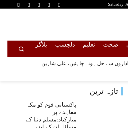
Saturday, 
صحت
تعلیم
دلچسپ
بلاگز
ر اداروں سے حل ہونے چاہئیں، علی شاہین
تازہ ترین
پاکستانی قوم کو مکہ
معاہدے پر
مبارکباد:مسلم دنیا کے
مسائل ان کے اپنے