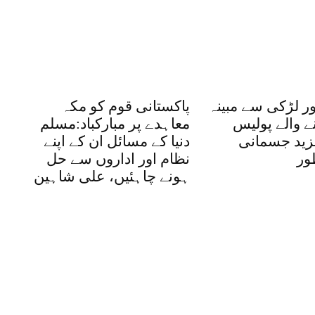
ر لڑکی سے مبینہ
پاکستانی قوم کو مکہ
ے والے پولیس
معاہدے پر مبارکباد:مسلم
مزید جسمانی
دنیا کے مسائل ان کے اپنے
ور
نظام اور اداروں سے حل
ہونے چاہئیں، علی شاہین