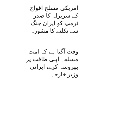
امریکی مسلح افواج
کے سربراہ کا صدر
ٹرمپ کو ایران جنگ
سے نکلنے کا مشورہ
وقت آگیا ہے کہ امت
مسلمہ اپنی طاقت پر
بھروسہ کرے، ایرانی
وزیر خارجہ