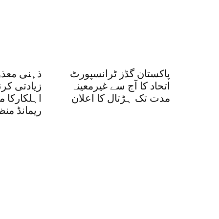
پاکستان گڈز ٹرانسپورٹ
ذہنی معذو
اتحاد کا آج سے غیرمعینہ
زیادتی کرن
مدت تک ہڑتال کا اعلان
اہلکارکا 
ریمانڈ منظ