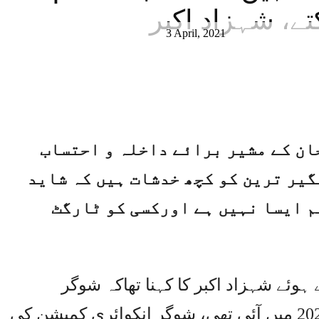
ے، شہزاد اکبر
3 April, 2021
ان کے مشیر برائے داخلہ و احتساب
گیر ترین کو کچھ خدشات ہیں کہ شاید
م ایسا نہیں ہے اورکسی کو ٹارگٹ
ہوئے شہزاد اکبر کا کہنا تھاکہ شوگر
انکوائری کمیشن کی رپورٹ مئی 2020 میں آئی تھی، شوگر انکوائری کمیشن کی