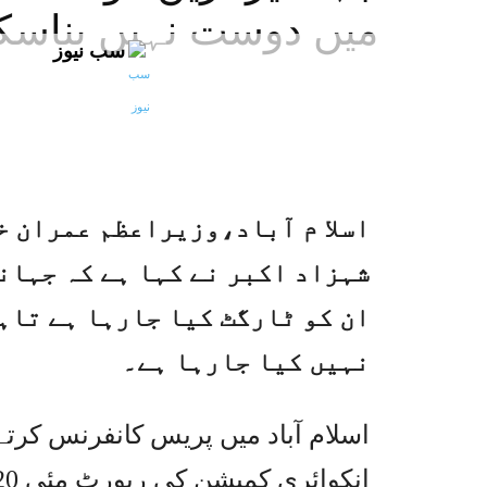
میں دوست نہیں بناسکت
سب نیوز
اسلا م آباد،وزیراعظم عمران خ
شہزاد اکبر نے کہا ہے کہ جہان
ان کو ٹارگٹ کیا جارہا ہے تاہ
نہیں کیا جارہا ہے۔
اسلام آباد میں پریس کانفرنس کرتے 