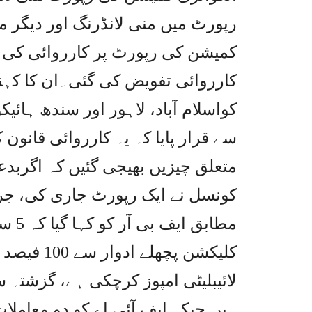
رپورٹ میں منی لانڈرنگ اور دیگر 
کمیشن کی رپورٹ پر کارروائی کی 
کارروائی تفویض کی گئی۔ان کا کہنا
کواسلام آباد، لاہور اور سندھ ہائیک
سے قرار پایا کہ یہ کارروائی قانو
متعلق چیزیں بھیجی گئیں کہ اگربدع
کونسل نے ایک رپورٹ جاری کی، جرم
مطاب
لائیبلیٹی امپوز کرچکی ہے، گزشتہ 
ہیں جبکہ ایف آئی اے کو دو معاملات