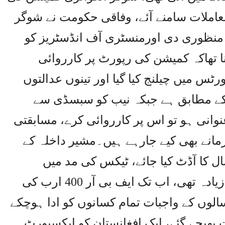
معاملات سامنے آئے، وفاقی حکومت نے شوگر
منظوری دی اورمنسٹری آف انڈسٹریز کو
 تھاکہ کمیشن کی رپورٹ پر کارروائی
ورٹس میں چیلنج کیا گیا اور تینوں عدالتوں
ن کے مطابق ہے جبکہ نیب کو سبسڈی سے
نوانی ہو تو اس پر کارروائی کرے، مسابقتی
انے بھی کیے جارہے ہیں۔مشیر داخلہ کے
ق ایف بی آر کو کہا گیا کہ 5 سال کا آڈٹ کیا جائے، ٹیکس کی مد میں
کلیکشن پچھلے ادوار سے 100 فیصد زیادہ تھی، اب تک ایف بی آر 400 ارب کی
سالوں کے واجبات تمام کسانوں کو ادا ہوچکے
 بھیجے گئے، ایک افغانستان کو ایکسپورٹ