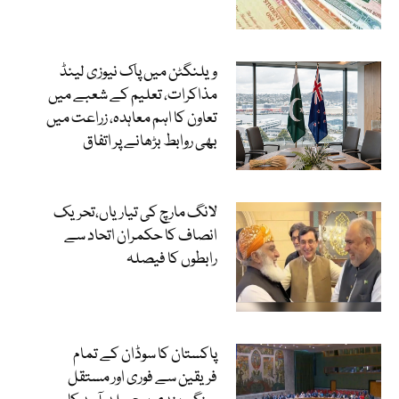
ویلنگٹن میں پاک نیوزی لینڈ
مذاکرات، تعلیم کے شعبے میں
تعاون کا اہم معاہدہ، زراعت میں
بھی روابط بڑھانے پر اتفاق
لانگ مارچ کی تیاریاں،تحریک
انصاف کا حکمران اتحاد سے
رابطوں کا فیصلہ
پاکستان کا سوڈان کے تمام
فریقین سے فوری اور مستقل