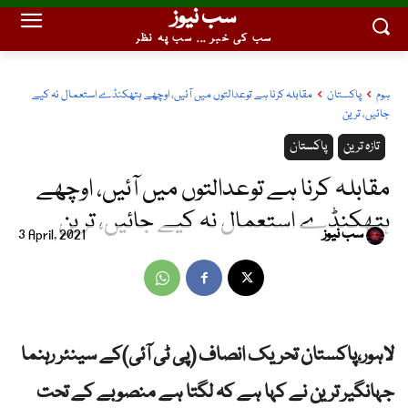
سب نیوز
سب کی خبر ... سب پہ نظر
ہوم
پاکستان
مقابلہ کرنا ہے توعدالتوں میں آئیں، اوچھے ہتھکنڈے استعمال نہ کیے
جائیں، ترین
تازہ ترین
پاکستان
مقابلہ کرنا ہے توعدالتوں میں آئیں، اوچھے
ہتھکنڈے استعمال نہ کیے جائیں، ترین
سب نیوز
3 April, 2021
لاہور،پاکستان تحریک انصاف (پی ٹی آئی)کے سینئر رہنما
جہانگیر ترین نے کہا ہے کہ لگتا ہے منصوبے کے تحت