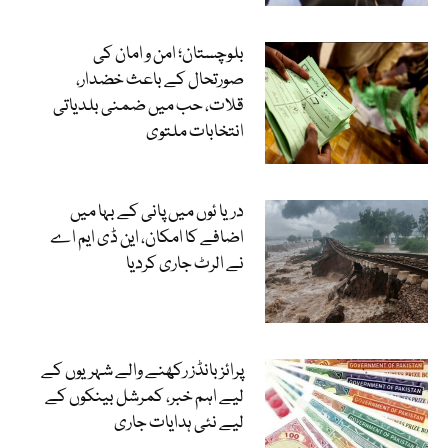
بلوچستان؛ امن و امان کی
صورتحال کے باعث خضدار،
قلات، حب میں ضمنی بلدیاتی
انتخابات ملتوی
دریا ئوں میں پانی کے بہا میں
اضافے کا امکان، این ڈی ایم اے
نے الرٹ جاری کردیا
پرائز بانڈز رکھنے والے شہریوں کے
لیے اہم خبر، کمرشل بینکوں کے
لیے نئی ہدایات جاری