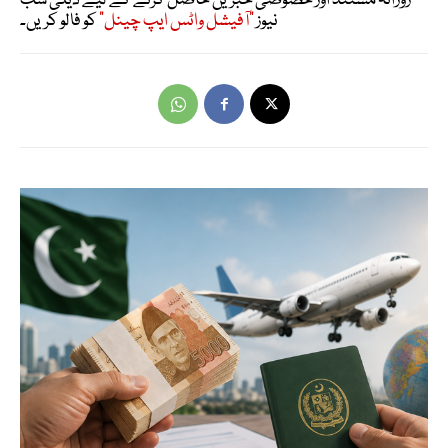
روزانہ مستند اور خصوصی خبریں حاصل کرنے کے لیے ڈیلی سب
نیوز
"آفیشل واٹس ایپ چینل"
کو فالو کریں۔