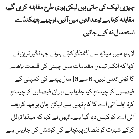
چیزیں لیک کی جاتی ہیں لیکن پوری طرح مقابلہ کریں گے،
مقابلہ کرناہے توعدالتوں میں آئیں، اوچھے ہتھکنڈے
استعمال نہ کیے جائیں۔
لاہور میں میڈیا سے گفتگو کرتے ہوئے جہانگیر ترین نے
کہا کہ انکے تینوں مقدمات میں چینی کی قیمت بڑھنے
کا کوئی تعلق نہیں، 6 سے 10 سال پہلے کی کمپنی کے
فیصلوں کو چیلنج کیا جارہا ہے اور ان فیصلوں کو چیلنج
کرنا ایف آئی اے کا کام نہیں ہے لیکن جان بوجھ کر ایف
آئی اے کو کیس دیا گیا ہے۔انہوں نے کہا کہ میڈیا ٹرائل
کرکے شہرت کو نقصان پہنچانے کی کوشش کی جارہی ہے