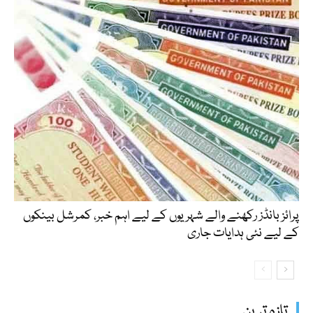
پرائز بانڈز رکھنے والے شہریوں کے لیے اہم خبر، کمرشل بینکوں
کے لیے نئی ہدایات جاری
تازہ ترین