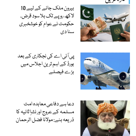
بیرون ملک جانے کے لیے 10
لاکھ روپے تک بلا سود قرض،
حکومت نے عوام کو خوشخبری
سنا دی
پی آئی اے کی نجکاری کے بعد
بورڈ کے اہم ترین اجلاس میں
بڑے فیصلے
دعا ہے دفاعی معاہدہ امت
مسلمہ کے عروج اور نشاِ ثانیہ کا
ذریعہ بنے: مولانا فضل الرحمان