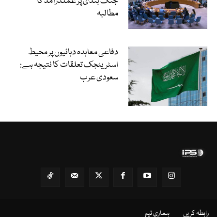
جنگ بندی پر عملدرآمد کا
مطالبہ
دفاعی معاہدہ دہائیوں پر محیط
اسٹریٹجک تعلقات کا نتیجہ ہے:
سعودی عرب
رابطہ کریں
ہماری ٹیم