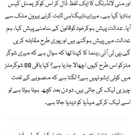
اور منی لانڈرنگ کا ایک لفظ ڈال کر اس کوکریمنل کیس
بنادیا گیا ہے۔ میرابیٹابیگناہی ثابت کرنے بیرون ملک سے
آیا، عدالت پیش ہوکرخودکوقانون کے سامنے پیش کیا، ہم
عدالت میں پیش ہوگئے ہیں اور پوری طرح مقابلہ کریں
گے۔پی ٹی آئی رہنما کا کہنا تھا کہ سوال ہے کہ میری شوگر
ملزکو اس طرح کیوں اچھالا جارہا ہے؟ کیا باقی 80 شوگرملز
میں کوئی ایشو نہیں ہے؟ لگتا ہے کہ منصوبے کے تحت
چیزیں لیک کی جاتی ہیں، دو دن بعد کچھ ہونا ہوتا ہے تو
اسے لیک کرکے میڈیا کو دیدیا جاتا ہے۔