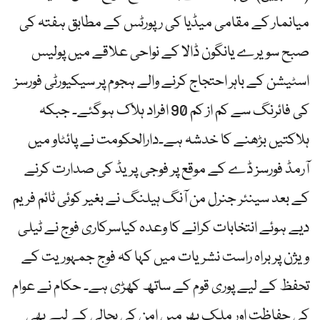
میانمار کے مقامی میڈیا کی رپورٹس کے مطابق ہفتہ کی
صبح سویرے یانگون ڈالا کے نواحی علاقے میں پولیس
اسٹیشن کے باہر احتجاج کرنے والے ہجوم پر سیکیورٹی فورسز
کی فائرنگ سے کم از کم 90 افراد ہلاک ہوگئے۔ جبکہ
ہلاکتیں بڑھنے کا خدشہ ہے۔دارالحکومت نے پائٹاو میں
آرمڈ فورسز ڈے کے موقع پر فوجی پریڈ کی صدارت کرنے
کے بعد سینئر جنرل من آنگ ہیلنگ نے بغیر کوئی ٹائم فریم
دیے ہوئے انتخابات کرانے کا وعدہ کیاسرکاری فوج نے ٹیلی
ویژن پر براہ راست نشریات میں کہا کہ فوج جمہوریت کے
تحفظ کے لیے پوری قوم کے ساتھ کھڑی ہے۔ حکام نے عوام
کی حفاظت اور ملک بھر میں امن کی بحالی کے لیے بھی