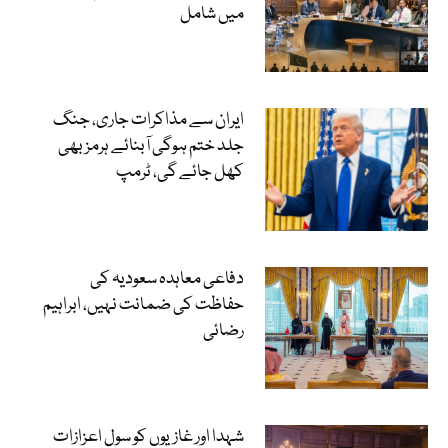
میں شامل
ایران سے مذاکرات جاری، جنگ
جلد ختم ہوگی آبنائے ہرمز بھی
کھل جائے گی، ٹرمپ
دفاعی معاہدہ سعودیہ کی
حفاظت کی ضمانت نہیں، ابراہیم
رضائی
شہدا اور غازیوں کو سول اعزازات