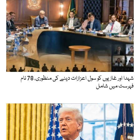
شہدا اور غازیوں کو سول اعزازات دینے کی منظوری، 78 نام
فہرست میں شامل