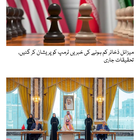
میزائل ذخائر کم ہونے کی خبریں ٹرمپ کو پریشان کر گئیں،
تحقیقات جاری