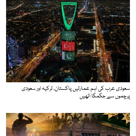
سعودی عرب کی اہم عمارتیں پاکستان، ترکیہ اور سعودی
پرچموں سے جگمگا اٹھیں