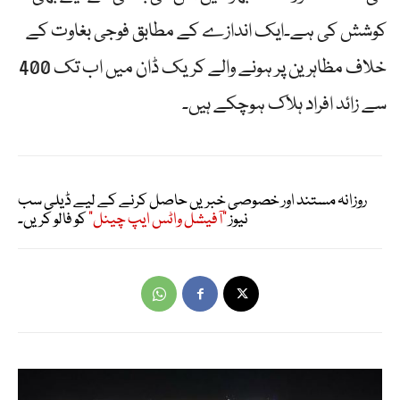
کوشش کی ہے۔ایک اندازے کے مطابق فوجی بغاوت کے
خلاف مظاہرین پر ہونے والے کریک ڈان میں اب تک 400
سے زائد افراد ہلاک ہوچکے ہیں۔
روزانہ مستند اور خصوصی خبریں حاصل کرنے کے لیے ڈیلی سب
نیوز
"آفیشل واٹس ایپ چینل"
کو فالو کریں۔