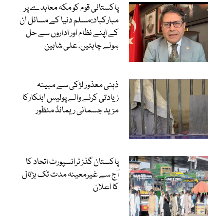
پاکستانی قوم کو مکہ معاہدے پر
مبارکباد:مسلم دنیا کے مسائل ان
کے اپنے نظام اور اداروں سے حل
ہونے چاہئیں، علی شاہین
ذہنی معذور لڑکی سے مبینہ
زیادتی کرنے والے پولیس اہلکارکا
مزید جسمانی ریمانڈ منظور
پاکستان گڈز ٹرانسپورٹ اتحاد کا
آج سے غیرمعینہ مدت تک ہڑتال
کا اعلان