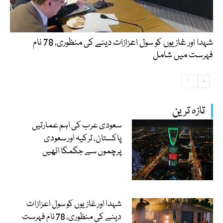
شہدا اور غازیوں کو سول اعزازات دینے کی منظوری، 78 نام
فہرست میں شامل
تازہ ترین
سعودی عرب کی اہم عمارتیں
پاکستان، ترکیہ اور سعودی
پرچموں سے جگمگا اٹھیں
شہدا اور غازیوں کو سول اعزازات
دینے کی منظوری، 78 نام فہرست