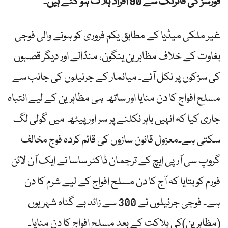
فورسز کی فائرنگ سے 90 افراد ہلاک ہو گئے ہیں۔
غیر ملکی میڈیا کے مطابق یکم فروری کو ہونے والی فوجی
بغاوت کے خلاف مظاہرین ینگون، منڈالے اور دیگر قصبوں
کی سڑکوں پر نکل آئے۔ میانمار کے جرنیلوں کی جانب سے
مسلح افواج کا دن منایا اور ساتھ ہی مظاہرین کے لیے انتباہ
جاری کیا کہ انہیں باہر نکلنے پر سر اور پیٹھ میں گولی لگ
سکتی ہے۔معزول قانون سازوں کی قائم کردہ فوج مخالف
گروپ سی آر پی ایچ کے ترجمان ڈاکٹر ساسا نے ایک آن لائن
فورم کو بتایا کہ آج کا دن مسلح افواج کے لیے شرم کا دن
ہے۔ فوجی جرنیلوں نے 300 سے زائد بے گناہ شہریوں
(مظاہرین)کی ہلاکت کے بعد مسلح افواج کا دن منایا۔