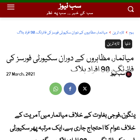
سب نیوز
سب کی خبر ... سب پہ نظر
ہوم
تازہ ترین
میانمار، مظاہروں کے دوران سکیورٹی فورسز کی فائرنگ، 90 افراد ہلاک
دنیا
تازہ ترین
میانمار، مظاہروں کے دوران سکیورٹی فورسز کی
فائرنگ، 90 افراد ہلاک
سب نیوز
27 March, 2021
ینگون،فوجی بغاوت کے خلاف میانمار میں آمریت کے
خلاف عوام کا احتجاج جاری ہے، ایک مرتبہ پھر سکیورٹی