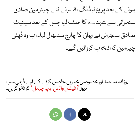
ہونے کے بعد پریزائیڈنگ افسر نے نئے چیئرمین صادق
سنجرانی سے عہدے کا حلف لیا جس کے بعد سینیٹ
صادق سنجرانی نے ایوان کا چارج سنبھال لیا۔ اب وہ ڈپٹی
چیرمین کا انتخاب کروائیں گے۔
روزانہ مستند اور خصوصی خبریں حاصل کرنے کے لیے ڈیلی سب
نیوز
"آفیشل واٹس ایپ چینل"
کو فالو کریں۔