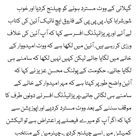
گیلانی کے ووٹ مسترد ہونے کو چیلنج کردیا اور خوب
شورشرابا کیا۔ پی پی پی کے فاروق ایچ نائیک آئین کی کتاب
لے آئے اور پریزائیڈنگ افسر سے کہا کہ آپ آئین کی خلاف
ورزی کر رہے ہیں، آئین میں لکھا ہے کہ ووٹ امیدووار کے
خانے میں لگایا جائے لیکن کہیں نہیں لکھا کہ سامنے ہی
لگایا جائے۔ حکومت کے پولنگ محسن عزیز نے کہا کہ
آئین واضح طور پر کہتا ہے کہ مہر امیدوار کے خانے کے
سامنے ہی لگائی جائے۔پریزائیڈنگ افسر نے دونوں طرف کا
موقف سننے کے بعد ووٹ مسترد کردیے اور اپوزیشن سے
کہا کہ اگر آپ کو میرے فیصلے پر اعتراض ہے تو الیکشن
کمیشن میں اسے چیلنج کردیں۔چیئرمین کے منتخب