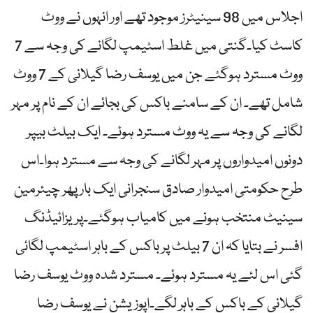
اجلاس میں 98 سینیٹرز موجود تھے اور انہوں نے ووٹ
کاسٹ کیا۔گنتی میں غلط اسٹیمپ لگانے کی وجہ سے 7
ووٹ مسترد ہوگئے جن میں یوسف رضا گیلانی کے 7 ووٹ
شامل تھے۔ ان کے سامنے باکس کی بجائے ان کے نام پر مہر
لگانے کی وجہ سے یہ ووٹ مسترد ہوئے۔ ایک بیلٹ بیپر
دونوں امیدواروں پر مہر لگانے کی وجہ سے مسترد ہوا۔اس
طرح حکومتی امیدوار صادق سنجرانی ایک بار پھر چیئرمین
سینیٹ منتخب ہونے میں کامیاب ہوگئے۔پریزائیڈنگ
افسر نے بتایا کہ ان 7 بیلٹ پر باکس کے باہر اسٹیمپ لگائی
گئی اس لئے یہ مسترد ہوئے۔ مسترد شدہ ووٹ یوسف رضا
گیلانی کے باکس کے باہر لگے۔اپوزیشن نے یوسف رضا