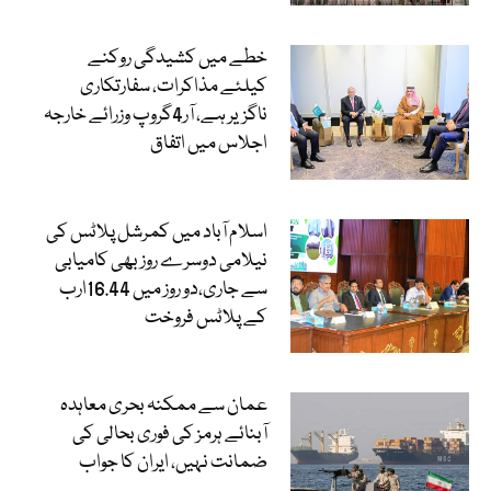
خطے میں کشیدگی روکنے
کیلئے مذاکرات، سفارتکاری
ناگزیر ہے، آر4گروپ وزرائے خارجہ
اجلاس میں اتفاق
اسلام آباد میں کمرشل پلاٹس کی
نیلامی دوسرے روز بھی کامیابی
سے جاری،دو روز میں 16.44ارب
کے پلاٹس فروخت
عمان سے ممکنہ بحری معاہدہ
آبنائے ہرمز کی فوری بحالی کی
ضمانت نہیں، ایران کا جواب