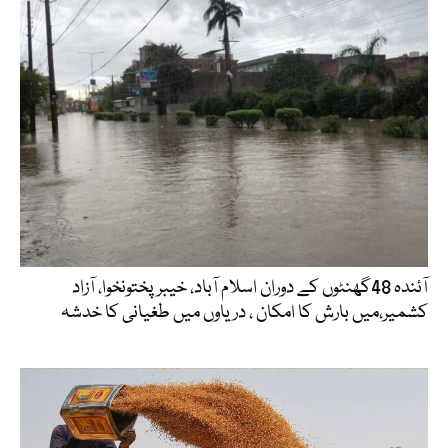
آئندہ 48گھنٹوں کے دوران اسلام آباد، خیبرپختونخوا، آزاد
کشمیر،میں بارش کا امکان ، دریاوں میں طغیانی کا خدشہ