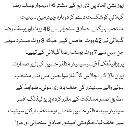
اپوزیشن اتحاد پی ڈی ایم کے مشترکہ امیدوار یوسف رضا
گیلانی کو شکست دے کر دوبارہ چیئرمین سینیٹ
منتخب ہوگئے۔ صادق سنجرانی نے 48 ووٹ اور یوسف رضا
گیلانی نے 42 ووٹ حاصل کیے جبکہ 8 ووٹ مسترد ہوئے
جن میں سے 7 ووٹ یوسف رضا گیلانی کے تھے۔
پریزائیڈنگ آفیسر سینیٹر مظفر حسین کی زیر صدارت
ایوان بالا کے اجلاس کا آغاز ہوا جس میں نئے منتخب
ہونے والے سینیٹرز کی حلف برداری ہوئی۔ ضوابط کے
مطابق صدر مملکت کے مقرر کردہ پریزائیڈنگ افسر
سینیٹر سید مظفر حسین شاہ نے نو منتخب ارکان سینیٹ
سے حلف لیا۔حکومتی امیدوار صادق سنجرانی اور مرزا