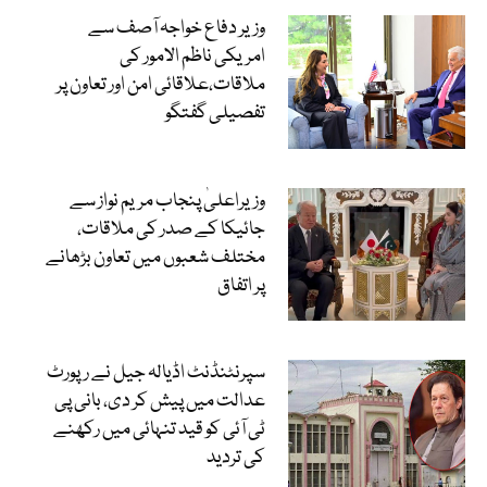
وزیر دفاع خواجہ آصف سے
امریکی ناظم الامور کی
ملاقات،علاقائی امن اور تعاون پر
تفصیلی گفتگو
وزیراعلیٰ پنجاب مریم نواز سے
جائیکا کے صدر کی ملاقات،
مختلف شعبوں میں تعاون بڑھانے
پر اتفاق
سپرنٹنڈنٹ اڈیالہ جیل نے رپورٹ
عدالت میں پیش کر دی، بانی پی
ٹی آئی کو قید تنہائی میں رکھنے
کی تردید