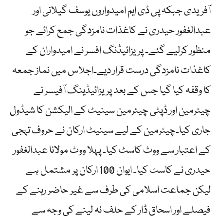
آفریدی جبکہ پی ڈی ایم امیدواروں یوسف گیلانی اور
عبدالغفور حیدری نے کاغذات نامزدگی جمع کرائے جو
منظور کرلیے گئے۔ پریزائیڈنگ افسر نے امیدواران کے
کاغذات نامزدگی درست قرار دیے۔اجلاس میں نماز جمعہ
کا وقفہ کیا گیا جس کے بعد پریزائیڈینگ آفیسر نے
چیئرمین اور ڈپٹی چیئرمین سینیٹ کے الیکشن کا شیڈول
جاری کیا۔چیئرمین کے لیے سینیٹ ارکان نے حروف تہجی
کے اعتبار سے ووٹ کاسٹ کیا۔ پہلا ووٹ مولانا عبدالغفور
حیدری نے کاسٹ کیا۔ ایوان 100 ارکان پر مشتمل ہے
لیکن جماعت اسلامی کی طرف سے غیر حاضر رہنے کے
فیصلے اور اسحاق ڈار کے حلف نہ لینے کی وجہ سے