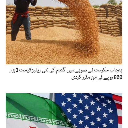
پنجاب حکومت نے صوبے میں گندم کی نئی ریلیز قیمت 3ہزار
800 روپے فی من مقرر کردی