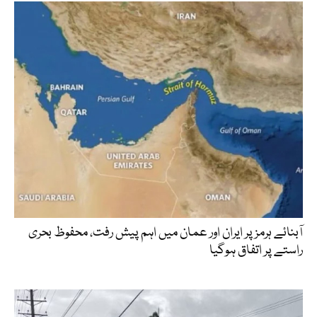
آبنائے ہرمز پر ایران اور عمان میں اہم پیش رفت، محفوظ بحری
راستے پر اتفاق ہوگیا