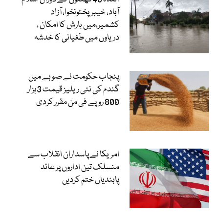
آباد، خیبرپختونخوا، آزاد
کشمیر،میں بارش کا امکان ،
دریاوں میں طغیانی کا خدشہ
پنجاب حکومت نے صوبے میں
گندم کی نئی ریلیز قیمت 3ہزار
800 روپے فی من مقرر کردی
امریکا نے پاسداران انقلاب سے
منسلک تین اداروں پر عائد
پابندیاں ختم کردیں