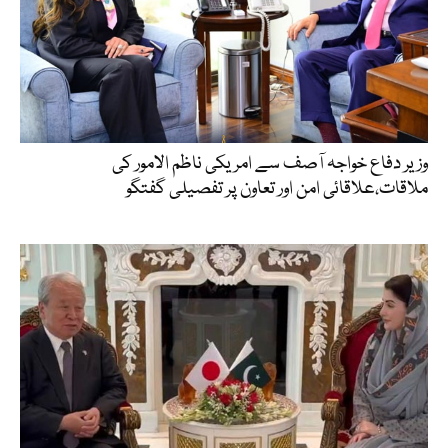
وزیر دفاع خواجہ آصف سے امریکی ناظم الامور کی
ملاقات،علاقائی امن اور تعاون پر تفصیلی گفتگو