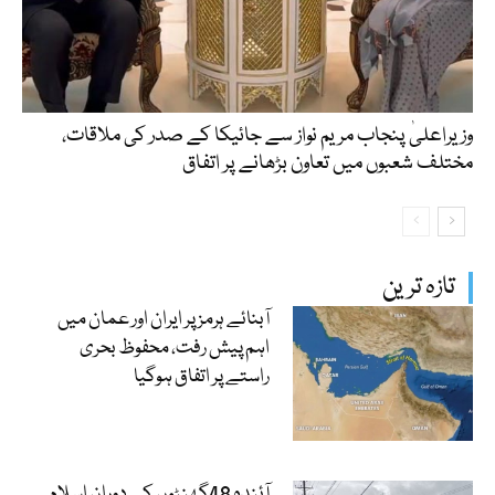
وزیراعلیٰ پنجاب مریم نواز سے جائیکا کے صدر کی ملاقات،
مختلف شعبوں میں تعاون بڑھانے پر اتفاق
تازہ ترین
آبنائے ہرمز پر ایران اور عمان میں
اہم پیش رفت، محفوظ بحری
راستے پر اتفاق ہوگیا
آئندہ 48گھنٹوں کے دوران اسلام