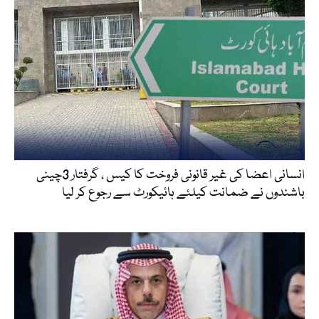
انسانی اعضا کی غیر قانونی فروخت کا کیس ، گرفتار 3چینی
باشندوں نے ضمانت کیلئے ہائیکورٹ سے رجوع کر لیا