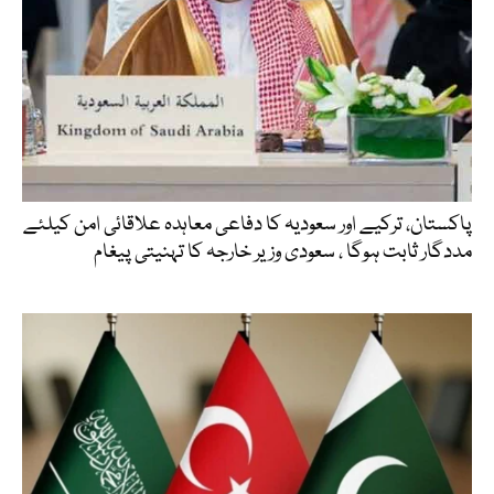
پاکستان، ترکیے اور سعودیہ کا دفاعی معاہدہ علاقائی امن کیلئے
مددگار ثابت ہوگا ، سعودی وزیر خارجہ کا تہنیتی پیغام