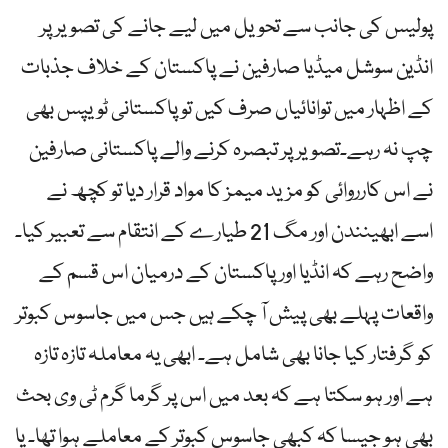
پولیس کی جانب سے تحویل میں لیے جانے کی تصویر پر
انڈین سوشل میڈیا صارفین نے پاکستان کے خلاف جذبات
کے اظہار میں توانائیاں صرف کیں تو پاکستانی ٹویپس بھی
چپ نہ رہے۔تصویر پر تبصرہ کرنے والے پاکستانی صارفین
نے اس کارروائی کو مزید میمز کا مواد قرار دیا تو کچھ نے
اسے ابھینندن اور مگ 21 طیارے کے انتقام سے تعبیر کیا۔
واضح رہے کہ انڈیا اور پاکستان کے درمیان اس قسم کے
واقعات پہلے بھی پیش آ چکے ہیں جس میں جاسوس کبوتر
کو گرفتار کیا جانا بھی شامل ہے۔ ابھی یہ معاملہ تازہ تازہ
ہے اور ہو سکتا ہے کہ بعد میں اس پر گرما گرم ٹی وی بحث
بھی ہو جیسا کہ کبھی جاسوس کبوتر کے معاملے ہوا تھا۔ یا