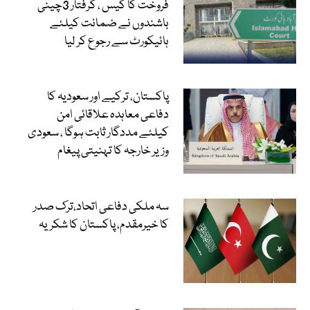
فروخت کا کیس ، گرفتار 3چینی
باشندوں نے ضمانت کیلئے
ہائیکورٹ سے رجوع کر لیا
پاکستان، ترکیے اور سعودیہ کا
دفاعی معاہدہ علاقائی امن
کیلئے مددگار ثابت ہوگا ، سعودی
وزیر خارجہ کا تہنیتی پیغام
سہ ملکی دفاعی اتحاد،ترک صدر
کا خیرمقدم، پاکستان کا شکریہ