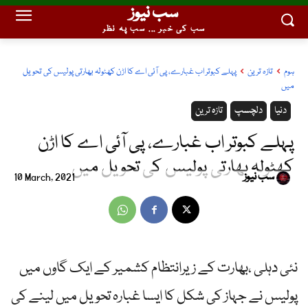
سب نیوز
سب کی خبر ... سب پہ نظر
ہوم
تازہ ترین
پہلے کبوتر اب غبارے، پی آئی اے کا اڑن کھٹولہ بھارتی پولیس کی تحویل
میں
دنیا
دلچسپ
تازہ ترین
پہلے کبوتر اب غبارے، پی آئی اے کا اڑن
کھٹولہ بھارتی پولیس کی تحویل میں
سب نیوز
10 March, 2021
نئی دہلی ،بھارت کے زیرانتظام کشمیر کے ایک گاوں میں
پولیس نے جہاز کی شکل کا ایسا غبارہ تحویل میں لینے کی