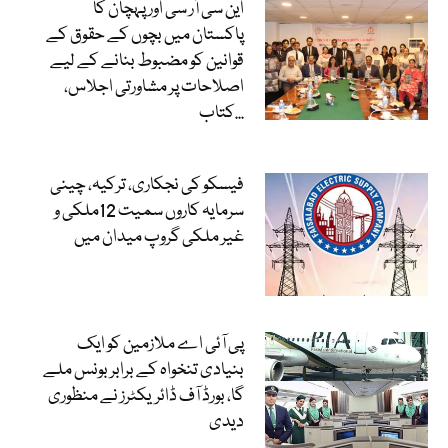
این سی آر سی اور پہچان کا
پاکستان میں بچوں کے حقوق کے
قوانین کو مضبوط بنانے کے لیے
اصلاحات پر مشاورتی اجلاس،
کتاب...
فیسکو کی نجکاری، ترکیہ، چینی
سرمایہ کاروں سمیت 12ملکی و
غیر ملکی گروپ میدان میں
پی آئی اے ملازمین کو ایک
بنیادی تنخواہ کے برابر بونس ملے
گا، بورڈ آف ڈائریکٹرز نے منظوری
دیدی