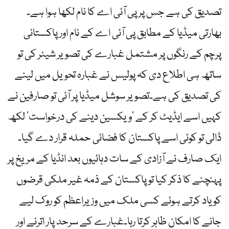
تصدیق کی ہے جس پر پی آئی اے کا نام لکھا ہوا ہے۔
بھارتی میڈیا کے مطابق پی آئی اے کے نام اور پاکستانی
پرچم کے رنگوں پر مشتمل غبارے کی تصویر شیئر کی تو
ساتھ ہی اطلاع دی کہ پولیس نے غبارہ تحویل میں لینے
کی تصدیق کی ہے۔تصویر سوشل میڈیا پر آئی تو صارفین نے
کہیں اسے ایڈیٹ کر کے ‘ویکسین دینے کی درخواست’ لکھ
ڈالی تو کوئی اسے پاکستان کا فضائی حملہ قرار دے گیا۔
ایک صارف نے آزادی کے سات دہائیوں بعد انڈیا کے مریخ پر
پہنچنے کا ذکر کیا تو پاکستان کے ذمہ غیر ملکی قرضوں
کو یاد کرتے ہوئے کسی ملک میں وزیراعظم کو روک لیے
جانے کا امکان ظاہر کرتا رہا۔غبارے کے سرحد پار اترنے اور