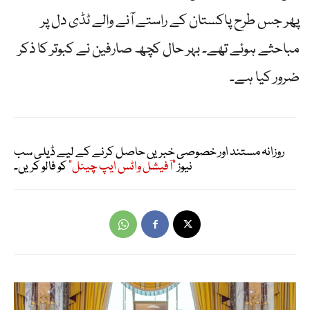
پھر جس طرح پاکستان کے راستے آنے والے ٹڈی دل پر
مباحثے ہوئے تھے۔ بہر حال کچھ صارفین نے کبوتر کا ذکر
ضرور کیا ہے۔
روزانہ مستند اور خصوصی خبریں حاصل کرنے کے لیے ڈیلی سب
نیوز
"آفیشل واٹس ایپ چینل"
کو فالو کریں۔