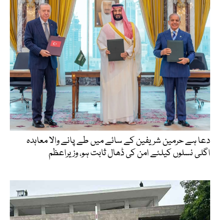
دعا ہے حرمین شریفین کے سائے میں طے پانے والا معاہدہ
اگلی نسلوں کیلئے امن کی ڈھال ثابت ہو، وزیراعظم