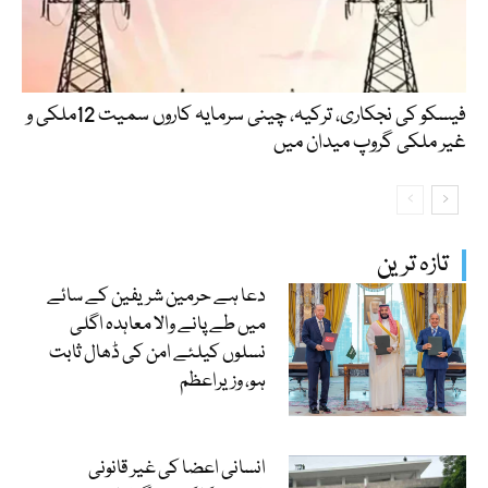
فیسکو کی نجکاری، ترکیہ، چینی سرمایہ کاروں سمیت 12ملکی و
غیر ملکی گروپ میدان میں
تازہ ترین
دعا ہے حرمین شریفین کے سائے
میں طے پانے والا معاہدہ اگلی
نسلوں کیلئے امن کی ڈھال ثابت
ہو، وزیراعظم
انسانی اعضا کی غیر قانونی