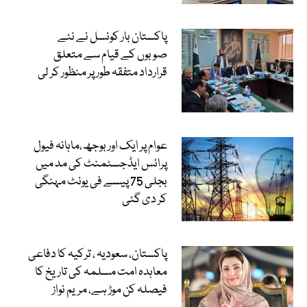
پاکستان بار کونسل نے نئے
صوبوں کے قیام سے متعلق
قرارداد متفقہ طور پر منظور کر لی
عوام پر ایک اور بوجھ،ماہانہ فیول
پرائس ایڈجسٹمنٹ کی مد میں
بجلی 75 پیسے فی یونٹ مہنگی
کر دی گئی
پاکستان، سعودیہ ، ترکیہ کا دفاعی
معاہدہ امت مسلمہ کی تاریخ کا
فیصلہ کن موڑ ہے، مریم نواز