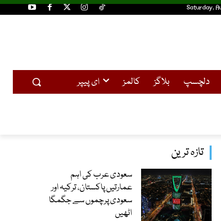
Saturday, A
دلچسپ
بلاگز
کالمز
ای پیپر
تازہ ترین
سعودی عرب کی اہم
عمارتیں پاکستان، ترکیہ اور
سعودی پرچموں سے جگمگا
اٹھیں