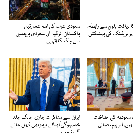
 لیاقت بلوچ سے رابطہ،
سعودی عرب کی اہم عمارتیں
پر بریفنگ کی پیشکش
پاکستان، ترکیہ اور سعودی پرچموں
سے جگمگا اٹھیں
ہ سعودیہ کی حفاظت
ایران سے مذاکرات جاری، جنگ جلد
ں، ابراہیم رضائی
ختم ہوگی آبنائے ہرمز بھی کھل جائے
گی، ٹرمپ