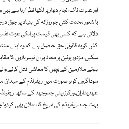
اور عبرت ناک انجام دیوارپر لکھا نظر آرہا ہے یہ
با شعور محنت کش جو روزانہ کی بنیاد پر جوق درجو
دلاتی ہے کہ کسی بھی قیمت پر انکی عزت نفس
کش کو یہ قانونی حق حاصل ہے کہ وہ اپنے من
سکیں،مزدور یونین ہر محاذ پر ان نوسربازوں کا م
ہوئے ملازمین کے بچوں کا معاشی قتل کرنے والے
سوداگروں کو ہر صورت میں ریفرنڈم کے میدان می
عہدیداران،ورکرز اپنی جدوجہد کے ساتھ ریفرنڈم 
بہت جلد ریفرنڈم کی تاریخ کا اعلان بھی کر دیا ج