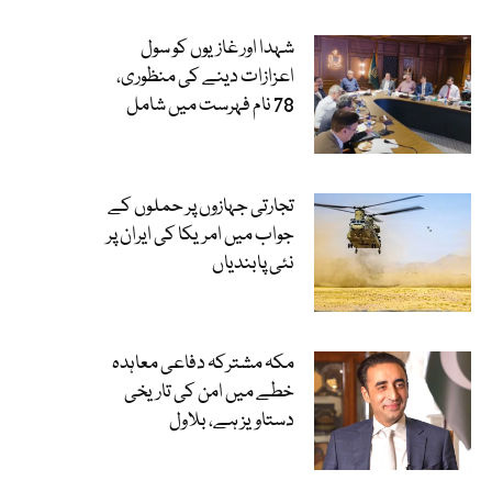
شہدا اور غازیوں کو سول
اعزازات دینے کی منظوری،
78 نام فہرست میں شامل
تجارتی جہازوں پر حملوں کے
جواب میں امریکا کی ایران پر
نئی پابندیاں
مکہ مشترکہ دفاعی معاہدہ
خطے میں امن کی تاریخی
دستاویز ہے، بلاول