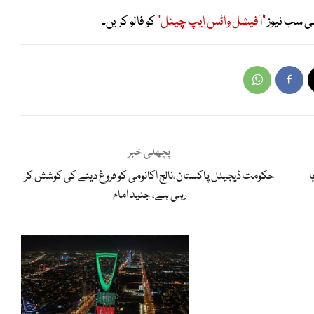
ی سب نیوز
"آفیشل واٹس ایپ چینل"
کو فالو کریں۔
پچھلی خبر
ا
حکومت ڈیجیٹل پاکستان،نالج اکانومی کو فروغ دینے کی کوشش کر
رہی ہے، جنید امام