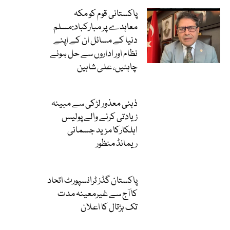
پاکستانی قوم کو مکہ
معاہدے پر مبارکباد:مسلم
دنیا کے مسائل ان کے اپنے
نظام اور اداروں سے حل ہونے
چاہئیں، علی شاہین
ذہنی معذور لڑکی سے مبینہ
زیادتی کرنے والے پولیس
اہلکارکا مزید جسمانی
ریمانڈ منظور
پاکستان گڈز ٹرانسپورٹ اتحاد
کا آج سے غیرمعینہ مدت
تک ہڑتال کا اعلان