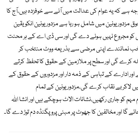
ی وجہ ہے کہ یہ عوام کی عدالت میں آنے سے خوفزدہ ہیں،آج کا
ق مزدور یونین میں شامل ہو رہا ہے مزدور یونین انکو یقین
 کو مجروع نہیں ہونے دے گی اور سی ڈی اے کے ہر محنت
تخب نمائندے اپنی مرضی سے بذریعہ ووٹ منتخب کر
قابلہ کرے گی اور سطح پر ملازمین کے حقوق کا تحفظ کرتے
 اور ادارے کے تباہی کے ذمہ دار اور مزدوروں کے حقوق کے
ں لاکر بے نقاب کرے گی،مزدور یونین کے تمام
مہم کو جاری رکھیں،نشانات الاٹ ہوچکے ہیں اور انشا اللہ
ائے گا اور مخالفین کا جھوٹ پر مبنی پروپگنڈہ دم توڑ دے گا۔