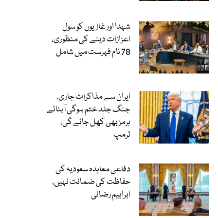
شہدا اور غازیوں کو سول
اعزازات دینے کی منظوری،
78 نام فہرست میں شامل
ایران سے مذاکرات جاری،
جنگ جلد ختم ہوگی آبنائے
ہرمز بھی کھل جائے گی،
ٹرمپ
دفاعی معاہدہ سعودیہ کی
حفاظت کی ضمانت نہیں،
ابراہیم رضائی