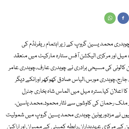
 چوہدری محمد یسین گروپ کے زیر اہتمام ریفرنڈم کی
 میل اور مرکزی الیکشن آفس ستارہ مارکیٹ میں منعقد
ئن کالونی کی مسیحی برادری نے چوہدری عارف،چوہدری عامر
 جارج،چوہدری مورس،الیاس صادق کھوکھر اورانکے دیگر
 کا اعلان کیا،سترہ میل میں الماس شاہ بخاری جنرل
اور ملک رحمان کی کاوشوں سے نثار محمود،محمد یاسین،
یوں نے مزدور یونین چوہدری محمد یسین گروپ میں شمولیت
ن کے مرکزی عہدیداران،رابطہ کمیٹی کے ممبران اور اراکین