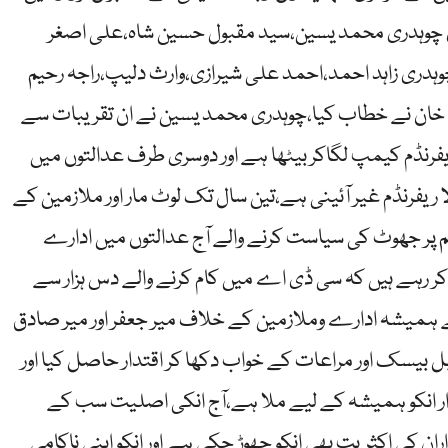
چوہدری محمد یسین،سید مقبول حسین شاہ،علی اصغر
دری زاہد احمد،احمد علی شیرازی،وارث دلیپ،راجہ رحیم
ن خان نے خطاب کیا،چوہدری محمد یسین نے ان تقریبات سے
یفرنڈم کیمپ لگاکر بیٹھا ہے اور دوسری طرف عدالتوں میں
ریفرنڈم غیر آئینی ہے،تین سال تک لوٹ مار اور ملازمین کے
م پر جھوٹ کی سیاست کرنے والے آج عدالتوں میں ادارے
ش کر رہے ہیں کہ سی ڈی اے میں کام کرنے والے دس ہزار سے
 نے ہمیشہ ادارے وملازمین کے خلاف میر جعفر اور میر صادق
ڈبل بیسک اور مراعات کے خواب دکھا کر اقتدار حاصل کیا اور
دار انکو ہمیشہ کے لیے ملا ہے،آج انکی اصلیت سب کے
 کی اکثریت بھی انکو چھوڑ چکی ہے اور انکو اپنی ناکامی