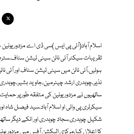
اسلام آباد(آئی پی ایس )سی ڈی اے مزدور یونین
تقریبات سیکٹر آئی نائن سینی ٹیشن سٹاف،سترہ
ہوئیں،آئی نائن میں سینی ٹیشن سٹاف اور آئی نا
نذیر،چوہدری ارشد چیئرمین،جاوید بشیر،چوہدری
ساتھیوں نے مزدور یونین کی متفقہ طور پر حمایت
سیکرٹری پی وائی او اسلام آباد،سید فیصل شاہ 
شکیل چوہدری،سجاد چوہدری اور انکے دیگر ساتھ
کا اعلان کیا،مرکزی الیکشن آفس میں مزدور یونی