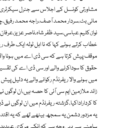
مشاورتی کونسل کے اجلاس سے جنرل سیکرٹری 
مانی بٹ،سردار محمد آصف،راجہ محمد رفیق،چوہ
نواز،کلیم عباسی،سید ظفر شاہ،ناصر عزیز،عرفا
خطاب کرتے ہوئے کہا کہ نا اہل ٹولہ ایک طرف ر
موقف پیش کرتا ہے کہ سی ڈی اے میں ہونا والا 
حقوق کا سوداکرنے والے اور سی ڈی اے کی تقسی
میں ہونے والا ریفرنڈم رکوانے والے یہ دلیل پی
زائد ملازمین ایم سی آئی کا حصہ ہیں،ان لوگوں
کا کرداراداکیا،گزشتہ ریفرنڈم میں ان لوگوں نے 
یہ مزدور دشمن یہ سمجھ بیٹھے تھے کہ یہ اقت
سامنے ہے یہی وجہ ہے کہ انکے مرکزی عہدیداران