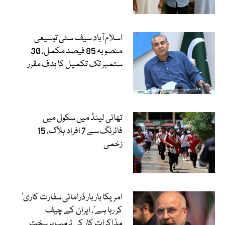
اسلام آباد سیف سٹی توسیعی
منصوبہ 85 فیصد مکمل، 30
ستمبر تک تکمیل کا ہدف مقرر
تھائی لینڈ میں سکول میں
فائرنگ سے 7 افراد ہلاک، 15
زخمی
’امریکا بار بار ڈرامائی سفارت کاری
کر رہا ہے‘، ایران کے چیف
مذاکرات کار کی ٹرمپ پر سخت