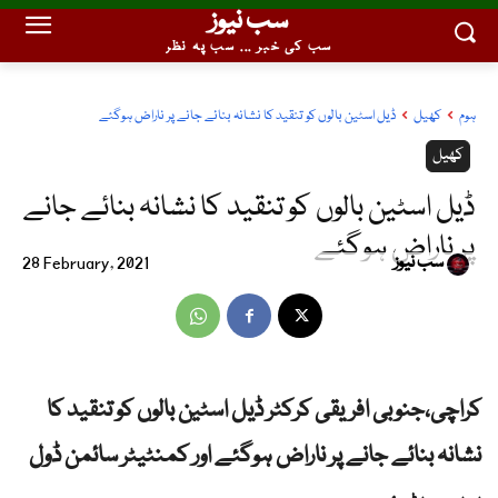
سب نیوز
سب کی خبر ... سب پہ نظر
ہوم
کھیل
ڈیل اسٹین بالوں کو تنقید کا نشانہ بنائے جانے پر ناراض ہوگئے
کھیل
ڈیل اسٹین بالوں کو تنقید کا نشانہ بنائے جانے
پر ناراض ہوگئے
سب نیوز
28 February, 2021
کراچی،جنوبی افریقی کرکٹر ڈیل اسٹین بالوں کو تنقید کا
نشانہ بنائے جانے پر ناراض ہوگئے اور کمنٹیٹر سائمن ڈول