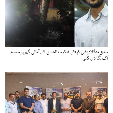
سابق بنگلادیشی کپتان شکیب الحسن کے آبائی گھر پر حملہ،
آگ لگا دی گئی