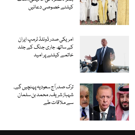
کیلئے خصوصی دعائیں
امریکی صدر ڈونلڈ ٹرمپ ایران
کے ساتھ جاری جنگ کے جلد
خاتمے کیلئے پر امید
ترک صدر آج سعودیہ پہنچیں گے،
شہباز شریف، محمد بن سلمان
سے ملاقات طے