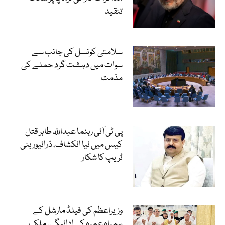
تنقید
سلامتی کونسل کی جانب سے
سوات میں دہشت گرد حملے کی
مذمت
پی ٹی آئی رہنما عبداللہ طاہر قتل
کیس میں نیا انکشاف، ڈرائیور ہنی
ٹریپ کا شکار
وزیراعظم کی فیلڈ مارشل کے
ہمراہ عمرہ کی ادائیگی، ملک