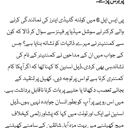
پر برس پڑے۔
پی ایس ایل 6 میں کوئٹہ گلیڈی ایٹرز کی نمائندگی کرنے
والے کرکٹر نے سوشل میڈیا پر فینز سے سوال کر ڈالا کہ کون
سے کمنٹیٹر نے میرے ذاتیات کو نشانہ بنایا ہے؟ جس
کے جواب میں ان کے مداحوں نے کمنٹیٹر کے نام کی
نشاندہی بھی کردی۔ڈیل اسٹین کا کہنا تھا کہ اگر آپکا کام
کمنٹری کرنا ہے تو اس پر توجہ دیں، کھیل پر تنقید کے
بجائے تعصب دکھانا یا حلیے پر بات کرنا ناقابل برداشت ہے،
میں اس رویے پر آپ کو بطور انسان جوابدہ نہیں ہوں۔ڈیل
اسٹین نے ایک اور ٹوئٹ میں کہا کہ پشاور زلمی کیخلاف
میچ کھیلنے میں بہت مزہ آیا، شائقین کے سامنے کھیلنے