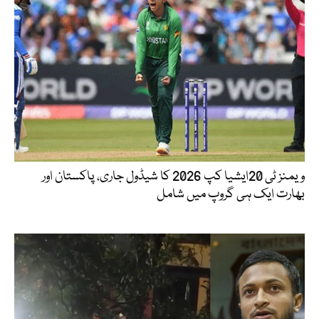
ویمنز ٹی 20ایشیا کپ 2026 کا شیڈول جاری، پاکستان اور
بھارت ایک ہی گروپ میں شامل