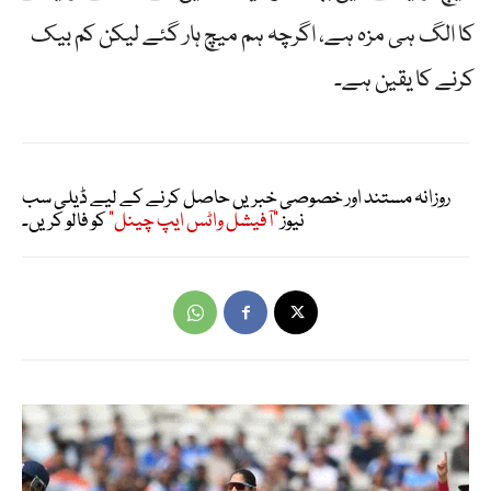
کا الگ ہی مزہ ہے، اگرچہ ہم میچ ہار گئے لیکن کم بیک
کرنے کا یقین ہے۔
روزانہ مستند اور خصوصی خبریں حاصل کرنے کے لیے ڈیلی سب
نیوز
"آفیشل واٹس ایپ چینل"
کو فالو کریں۔