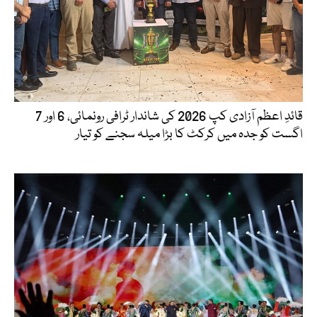
قائدِ اعظم آزادی کپ 2026 کی شاندار ٹرافی رونمائی، 6 اور 7
اگست کو جدہ میں کرکٹ کا بڑا میلہ سجنے کو تیار