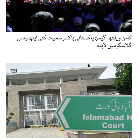
کامن ویلتھ گیمز: پاکستانی باکسر سمیت کئی ایتھلیٹس
گلاسگو میں لاپتہ