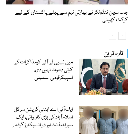
جب سچن ٹنڈولکر نے بھارتی ٹیم سے پہلے پاکستان کے لیے
کرکٹ کھیلی
تازہ ترین
میں نے پی ٹی آئی کومذاکرات کی
کوئی دعوت نہیں دی،
اسپیکرقومی اسمبلی
ایف آئی اے اینٹی کرپشن سرکل
اسلام آباد کی بڑی کارروائی، ایک
سپرنٹنڈنٹ اور دو انسپکٹرز گرفتار