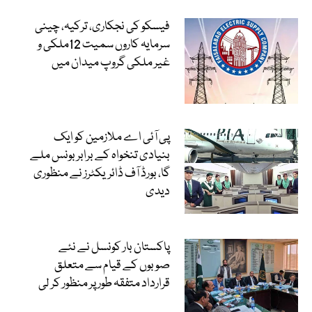
فیسکو کی نجکاری، ترکیہ، چینی
سرمایہ کاروں سمیت 12ملکی و
غیر ملکی گروپ میدان میں
پی آئی اے ملازمین کو ایک
بنیادی تنخواہ کے برابر بونس ملے
گا، بورڈ آف ڈائریکٹرز نے منظوری
دیدی
پاکستان بار کونسل نے نئے
صوبوں کے قیام سے متعلق
قرارداد متفقہ طور پر منظور کر لی