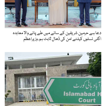
دعا ہے حرمین شریفین کے سائے میں طے پانے والا معاہدہ
اگلی نسلوں کیلئے امن کی ڈھال ثابت ہو، وزیراعظم