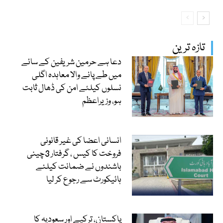
تازہ ترین
دعا ہے حرمین شریفین کے سائے
میں طے پانے والا معاہدہ اگلی
نسلوں کیلئے امن کی ڈھال ثابت
ہو، وزیراعظم
انسانی اعضا کی غیر قانونی
فروخت کا کیس ، گرفتار 3چینی
باشندوں نے ضمانت کیلئے
ہائیکورٹ سے رجوع کر لیا
پاکستان، ترکیے اور سعودیہ کا