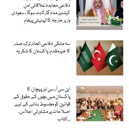
دفاعی معاہدہ علاقائی امن
کیلئے مددگار ثابت ہوگا ، سعودی
وزیر خارجہ کا تہنیتی پیغام
سہ ملکی دفاعی اتحاد،ترک صدر
کا خیرمقدم، پاکستان کا شکریہ
این سی آر سی اور پہچان کا
پاکستان میں بچوں کے حقوق کے
قوانین کو مضبوط بنانے کے لیے
اصلاحات پر مشاورتی اجلاس،
کتاب...