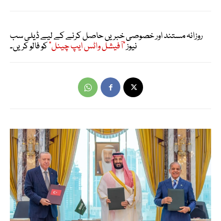
روزانہ مستند اور خصوصی خبریں حاصل کرنے کے لیے ڈیلی سب
نیوز
"آفیشل واٹس ایپ چینل"
کو فالو کریں۔