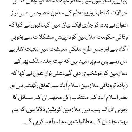
ہونے پر تنخواہوں میں خاطر خواہ اضافہ کیا جائے گا۔ ان
خیالات کا اظہار وزیراعظم کے معاونِ خصوصی علی نواز
اعوان نے بدھ کو جاری ایک بیان میں کیا۔انہوں نے کہا کہ
وفاقی حکومت ملازمین کو درپیش مشکلات سے بخوبی
آگاہ ہے اور جس طرح ملکی معیشت میں مثبت اشاریے
مل رہے ہیں ہم پر امید ہیں کہ بہت جلد ملک بھر کے
ملازمین کو خوشخبری دیں گے۔علی نواز اعوان نے کہا کہ
زیادہ تر وفاقی ملازمین اسلام آباد سے تعلق رکھتے ہیں اور
بطور اسلام آباد کے منتخب رکن مجھے ان کے مسائل کا
بخوبی ادراک ہے۔میں ملازمین کو یقین دلاتا ہوں کہ ہم
بہت جلد ان کے مطالبات ہر عملدرآمد کریں گے۔