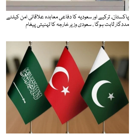
پاکستان، ترکیے اور سعودیہ کا دفاعی معاہدہ علاقائی امن کیلئے
مددگار ثابت ہوگا ، سعودی وزیر خارجہ کا تہنیتی پیغام