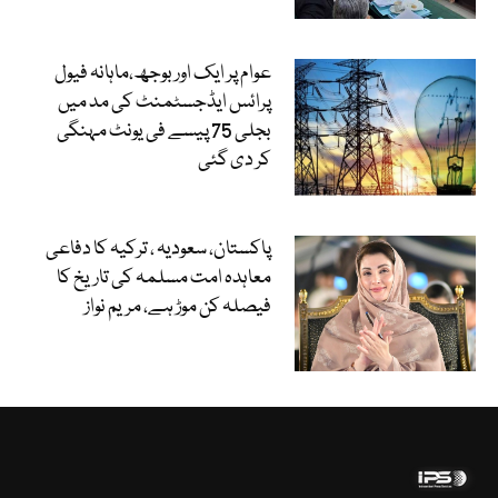
عوام پر ایک اور بوجھ،ماہانہ فیول
پرائس ایڈجسٹمنٹ کی مد میں
بجلی 75 پیسے فی یونٹ مہنگی
کر دی گئی
پاکستان، سعودیہ ، ترکیہ کا دفاعی
معاہدہ امت مسلمہ کی تاریخ کا
فیصلہ کن موڑ ہے، مریم نواز