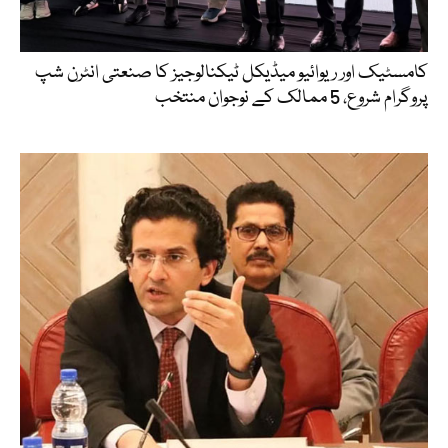
کامسٹیک اور ریوائیو میڈیکل ٹیکنالوجیز کا صنعتی انٹرن شپ
پروگرام شروع، 5 ممالک کے نوجوان منتخب