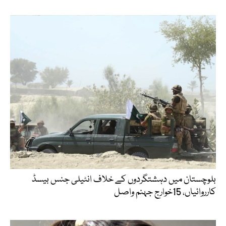
بلوچستان میں دہشتگردوں کے خلاف انٹیلی جنس بیسڈ
کارروائیاں، 15خوارج جہنم واصل