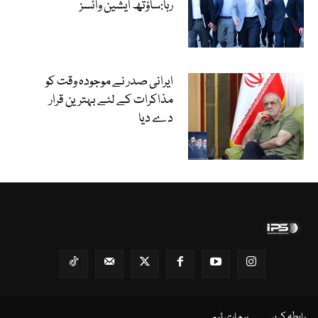
رہا:ساؤتھ ایشین وائسز
ایرانی صدر نے موجودہ وقت کو
مذاکرات کے لئے بہترین قرار
دے دیا
رابطہ کریں
ہماری ٹیم