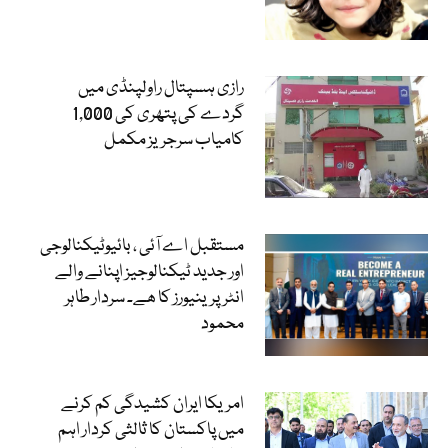
رازی ہسپتال راولپنڈی میں
گردے کی پتھری کی 1,000
کامیاب سرجریز مکمل
مستقبل اے آئی ، بائیوٹیکنالوجی
اور جدید ٹیکنالوجیز اپنانے والے
انٹرپرینیورز کا ھے۔ سردار طاہر
محمود
امریکا ایران کشیدگی کم کرنے
میں پاکستان کا ثالثی کردار اہم