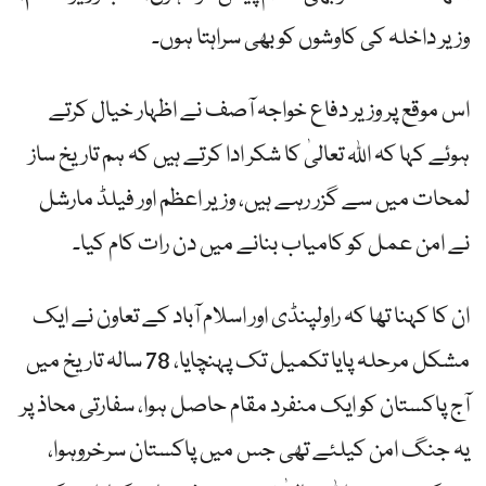
وزیر داخلہ کی کاوشوں کو بھی سراہتا ہوں۔
اس موقع پر وزیر دفاع خواجہ آصف نے اظہار خیال کرتے
ہوئے کہا کہ اللہ تعالیٰ کا شکر ادا کرتے ہیں کہ ہم تاریخ ساز
لمحات میں سے گزر رہے ہیں، وزیر اعظم اور فیلڈ مارشل
نے امن عمل کو کامیاب بنانے میں دن رات کام کیا۔
ان کا کہنا تھا کہ راولپنڈی اور اسلام آباد کے تعاون نے ایک
مشکل مرحلہ پایا تکمیل تک پہنچایا، 78 سالہ تاریخ میں
آج پاکستان کو ایک منفرد مقام حاصل ہوا، سفارتی محاذ پر
یہ جنگ امن کیلئے تھی جس میں پاکستان سرخروہوا،