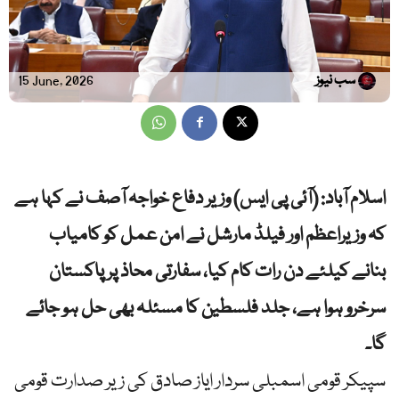
سب نیوز
15 June, 2026
اسلام آباد: (آئی پی ایس) وزیر دفاع خواجہ آصف نے کہا ہے
کہ وزیراعظم اور فیلڈ مارشل نے امن عمل کو کامیاب
بنانے کیلئے دن رات کام کیا، سفارتی محاذ پر پاکستان
سرخرو ہوا ہے، جلد فلسطین کا مسئلہ بھی حل ہو جائے
گا۔
سپیکر قومی اسمبلی سردار ایاز صادق کی زیر صدارت قومی