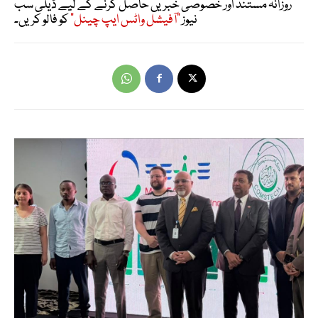
روزانہ مستند اور خصوصی خبریں حاصل کرنے کے لیے ڈیلی سب
نیوز
"آفیشل واٹس ایپ چینل"
کو فالو کریں۔