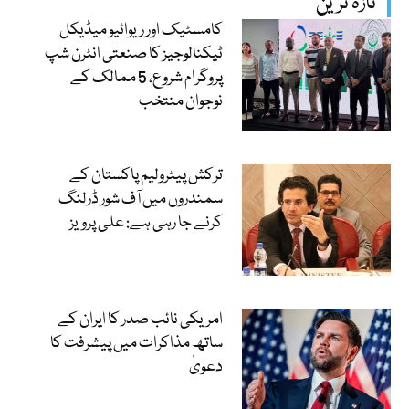
تازہ ترین
کامسٹیک اور ریوائیو میڈیکل
ٹیکنالوجیز کا صنعتی انٹرن شپ
پروگرام شروع، 5 ممالک کے
نوجوان منتخب
ترکش پیٹرولیم پاکستان کے
سمندروں میں آف شور ڈرلنگ
کرنے جا رہی ہے: علی پرویز
امریکی نائب صدر کا ایران کے
ساتھ مذاکرات میں پیشرفت کا
دعویٰ