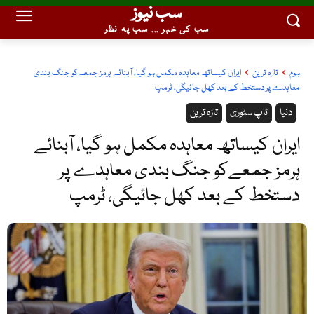
سب نیوز
سب کی خبر ... سب پہ نظر
ہوم
تازہ ترین
ایران کیساتھ معاہدہ مکمل ہو گیا، آبنائے ہرمز جمعےکو جنگ بندی
معاہدے پر دستخط کے بعد کھل جائیگی، ٹرمپ
دنیا
ٹاپ سٹوری
تازہ ترین
ایران کیساتھ معاہدہ مکمل ہو گیا، آبنائے
ہرمز جمعےکو جنگ بندی معاہدے پر
دستخط کے بعد کھل جائیگی، ٹرمپ