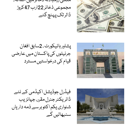
ملکی زرمبادلہ ذخائر میں اضافہ،
مجموعی ذخائر 22ارب 47کروڑ
ڈالر تک پہنچ گئے
پشاور ہائیکورٹ ، 2سابق افغان
جرنیلوں کی پاکستان میں عارضی
قیام کی درخواستیں مسترد
فیڈرل جوڈیشل اکیڈمی کے نئے
ڈائریکٹر جنرل مقرر، جہانزیب
شنواری یکم اکتوبر سے ذمہ داریاں
سنبھالیں گے