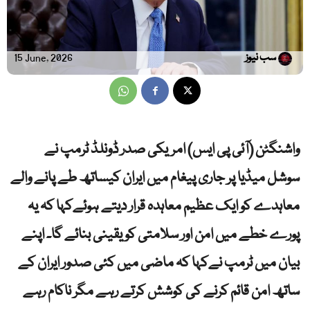
سب نیوز
15 June, 2026
واشنگٹن (آئی پی ایس) امریکی صدر ڈونلڈ ٹرمپ نے
سوشل میڈیا پر جاری پیغام میں ایران کیساتھ طے پانے والے
معاہدے کو ایک عظیم معاہدہ قرار دیتے ہوئےکہا کہ یہ
پورے خطے میں امن اور سلامتی کو یقینی بنائے گا۔ اپنے
بیان میں ٹرمپ نےکہا کہ ماضی میں کئی صدور ایران کے
ساتھ امن قائم کرنے کی کوشش کرتے رہے مگر ناکام رہے