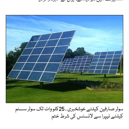
سولر صارفین کیلئے خوشخبری ، 25کلو واٹ تک سولر سسٹم
کیلئے نیپرا سے لائسنس کی شرط ختم