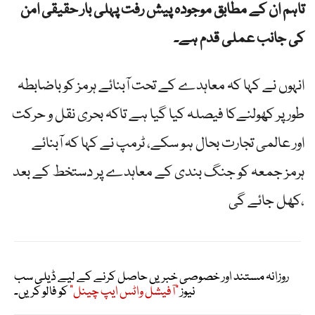
تاہم ان کے مطابق موجودہ پیش رفت پہلی بار حقیقی امن
کی جانب عملی قدم ہے۔
انہوں نے کہا کہ معاہدے کے تحت آبنائے ہرمز کو باضابطہ
طور پر کھولنےکا فیصلہ کیا گیا ہے تاکہ بحری نقل و حرکت
اور عالمی تجارت بحال ہو سکے، ٹرمپ نے کہا کہ آبنائے
ہرمز جمعہ کو جنگ بندی کے معاہدے پر دستخط کے بعد
کھل جائے گی،
روزانہ مستند اور خصوصی خبریں حاصل کرنے کے لیے ڈیلی سب
نیوز
"آفیشل واٹس ایپ چینل"
کو فالو کریں۔