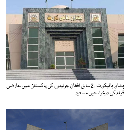
پشاور ہائیکورٹ ، 2سابق افغان جرنیلوں کی پاکستان میں عارضی
قیام کی درخواستیں مسترد