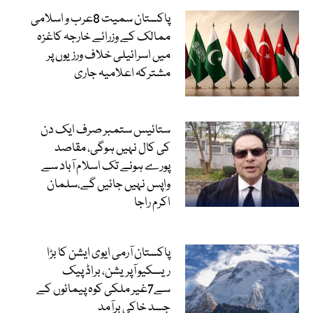
پاکستان سمیت 8عرب و اسلامی
ممالک کے وزرائے خارجہ کاغزہ
میں اسرائیلی خلاف ورزیوں پر
مشترکہ اعلامیہ جاری
ستائیس ستمبر صرف ایک دن
کی کال نہیں ہوگی، مقاصد
پورے ہونے تک اسلام آباد سے
واپس نہیں جائیں گے،سلمان
اکرم راجا
پاکستان آرمی ایوی ایشن کا بڑا
ریسکیو آپریشن، براڈ پیک
سے7غیر ملکی کوہ پیمائوں کے
جسد خاکی برآمد