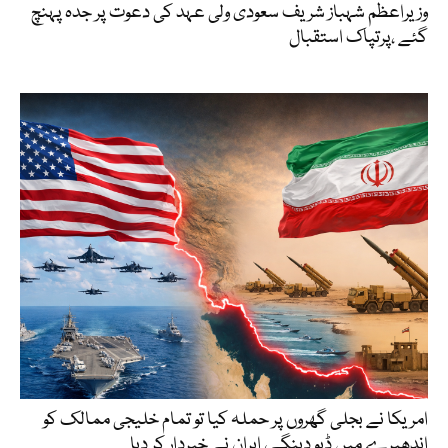
وزیراعظم شہباز شریف سعودی ولی عہد کی دعوت پر جدہ پہنچ
گئے ،پرتپاک استقبال
امریکا نے بجلی گھروں پر حملہ کیا تو تمام خلیجی ممالک کو
اندھیرے میں ڈبو دینگے، ایران نے خبردار کر دیا