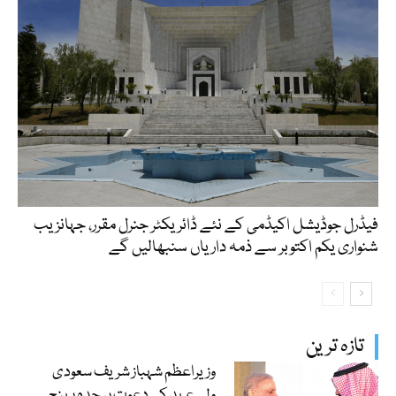
فیڈرل جوڈیشل اکیڈمی کے نئے ڈائریکٹر جنرل مقرر، جہانزیب
شنواری یکم اکتوبر سے ذمہ داریاں سنبھالیں گے
تازہ ترین
وزیراعظم شہباز شریف سعودی
ولی عہد کی دعوت پر جدہ پہنچ