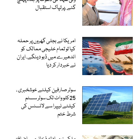
گئے ،پرتپاک استقبال
امریکا نے بجلی گھروں پر حملہ
کیا تو تمام خلیجی ممالک کو
اندھیرے میں ڈبو دینگے، ایران
نے خبردار کر دیا
سولر صارفین کیلئے خوشخبری ،
25کلو واٹ تک سولر سسٹم
کیلئے نیپرا سے لائسنس کی
شرط ختم