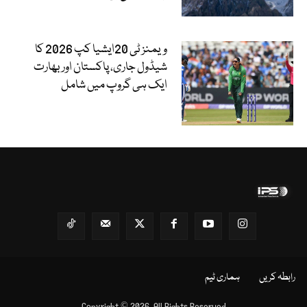
ویمنز ٹی 20ایشیا کپ 2026 کا
شیڈول جاری، پاکستان اور بھارت
ایک ہی گروپ میں شامل
رابطہ کریں
ہماری ٹیم
Copyright © 2026, All Rights Reserved