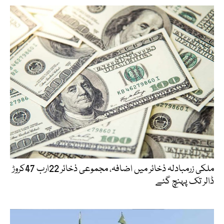
ملکی زرمبادلہ ذخائر میں اضافہ، مجموعی ذخائر 22ارب 47کروڑ
ڈالر تک پہنچ گئے