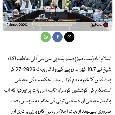
سب نیوز
12 June, 2026
اسلام آباد(سب نیوز)صدرایف پی سی سی آئی عاطف اکرام
شیخ نے 18.7 کھرب روپے کے وفاقی بجٹ 2026-27 کی
پیشکش کا خیرمقدم کرتے ہوئے حکومت کی معاشی
استحکام کی کوششوں کو سراہا؛ تاہم اس بات پر زور دیا کہ اب
پائیدار معاشی اور صنعتی ترقی کی جانب مثر پیش رفت
ضروری ہے۔بعد از بجٹ اجلاس میں کاروباری برادری اور