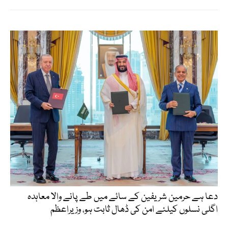
دعا ہے حرمین شریفین کے سائے میں طے پانے والا معاہدہ
اگلی نسلوں کیلئے امن کی ڈھال ثابت ہو، وزیراعظم