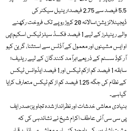
5.5 فیصد سے 2.75 فیصد؛ریٹیل سیکٹر کی
ڈیجیٹلائزیشن؛سالانہ 20 کروڑ روپے تک فروخت رکھنے
والے ریٹیلرز کے لیے 1 فیصد فکسڈ سیلز ٹیکس اسکیم؛پی
او ایس مشینوں اور معمول کے آڈٹس سے استثنا، گرین کیو
آر کوڈ سسٹم کے ذریعے؛برآمد کنندگان کے لیے ریلیف؛
سابقہ 1 فیصد کم ازکم ٹیکس اور 1 فیصد ایڈوانس ٹیکس
کے نظام کی جگہ 1.25 فیصد کم از کم ٹیکس متعارف کرایا
گیاہے۔
بنیادی معاشی خدشات اور نظرانداز شدہ تجاویز:صدر ایف
پی سی سی آئی عاطف اکرام شیخ نے نشاندہی کی کہ
مثبت اشاریوں کے باوجود کئی اہم معاشی مسائل برقرار