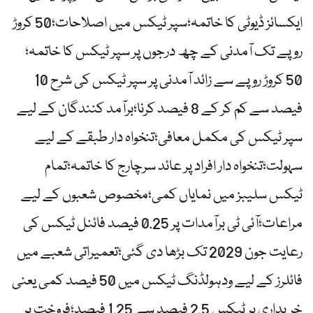
ایکسائز ڈیوٹی کا خاتمہ؛سپر ٹیکس میں اصلاحات؛50 کروڑ
روپے تک آمدنی کے چھ درجوں پر سپر ٹیکس کا خاتمہ؛
50 کروڑ روپے سے زائد آمدنی پر سپر ٹیکس کی شرح 10
فیصد سے کم کر کے 8 فیصد کرنا؛برآمد کنندگان کے لیے
سپر ٹیکس کی مکمل معافی؛تنخواہ دار طبقے کے لیے
سہولت؛تنخواہ دار افراد پر عائد سرچارج کا خاتمہ؛تمام
ٹیکس سلیبز میں نمایاں کمی؛مخصوص شعبوں کے لیے
مراعات؛آئی ٹی برآمدات پر 0.25 فیصد فائنل ٹیکس کی
رعایت جون 2029 تک بڑھا دی گئی؛تعمیراتی شعبے میں
فائلرز کے لیے ودہولڈنگ ٹیکس میں 50 فیصد کمی یعنی
خریداری پر ٹیکس 2.5 فیصد سے 1.25 فیصد؛فروخت پر