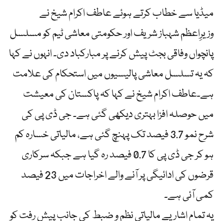
میڈیا سے خطاب کرتے ہوئے عاطف اکرام شیخ نے
وزیرِاعظم شہباز شریف اور حکومتی معاشی ٹیم کو مسلسل
پانچواں وفاقی بجٹ پیش کرنے پر مبارکباد دی۔ انہوں نے کہا
کہ یہ تسلسل معاشی پالیسیوں میں استحکام کی علامت
ہے۔عاطف اکرام شیخ نے کہا کہ پاکستان کی معیشت
میں حوصلہ افزا بہتری دیکھی گئی ہے۔ جی ڈی پی کی
شرح نمو 3.7 فیصد تک پہنچ گئی ہے، مالیاتی خسارہ کم
ہو کر جی ڈی پی کا 0.7 فیصد رہ گیا ہے جبکہ سرکاری
قرضوں کی ادائیگی پر آنے والے اخراجات میں 23 فیصد
کمی آئی ہے۔
یہ تمام اشاریے مالیاتی نظم و ضبط کی جانب پیش رفت کو