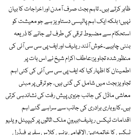
ظاہر کرتے ہیں۔ تاہم بجٹ صرف آمدن اور اخراجات کا بیان
نہیں؛ بلکہ ایک اہم پالیسی دستاویز ہے جو معیشت کو
استحکام سے مضبوط ترقی کی طرف لے جانے کا ذریعہ
بننی چاہیے۔خوش آئند ریلیف اور ایف پی سی سی آئی کی
منظور شدہ تجاویز:عاطف اکرام شیخ نے اس بات پر
اطمینان کا اظہار کیا کہ ایف پی سی سی آئی کی کئی اہم
تجاویز بجٹ میں شامل کی گئی ہیں، جو ترقی پر مبنی
معاشی ماڈل کی جانب جزوی پیش رفت کی نشاندہی کرتی
ہیں۔کاروباری برادری کی جانب سے سراہے گئے اہم
اقدامات ٹیکس ریلیف؛بیرونِ ملک اثاثوں پر کیپیٹل ویلیو
ٹیکس کا خاتمہ؛بین الاقوامی بزنس کلاس سفر پر فیڈرل