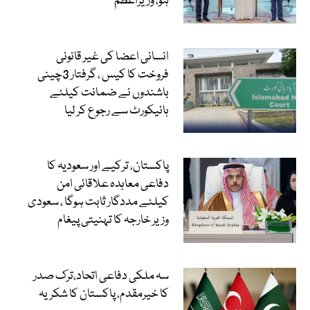
ہو، وزیراعظم
انسانی اعضا کی غیر قانونی
فروخت کا کیس ، گرفتار 3چینی
باشندوں نے ضمانت کیلئے
ہائیکورٹ سے رجوع کر لیا
پاکستان، ترکیے اور سعودیہ کا
دفاعی معاہدہ علاقائی امن
کیلئے مددگار ثابت ہوگا ، سعودی
وزیر خارجہ کا تہنیتی پیغام
سہ ملکی دفاعی اتحاد،ترک صدر
کا خیرمقدم، پاکستان کا شکریہ