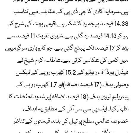
ہیں۔سرمایہ کاری کا جی ڈی پی کے مقابلے میں تناسب
14.38 فیصد پر جمود کا شکار ہے؛قومی بچت کی شرح کم
ہو کر 14.13 فیصد رہ گئی ہے۔شہری غربت 11 فیصد سے
بڑھ کر 17 فیصد تک پہنچ گئی ہے، جو کاروباری سرگرمیوں
میں کمی کی عکاسی کرتی ہے۔عاطف اکرام شیخ نے
فیڈرل بورڈ آف ریونیو کے 15.2 کھرب روپے کے ٹیکس
وصولی ہدف (17 فیصد اضافہ)اور 1.7 کھرب روپے کے
پیٹرولیم لیوی ہدف (18 فیصد اضافہ)پر شدید تحفظات کا
اظہار کیا۔ ایف پی سی سی آئی کے مطابق یہ اہداف،
خصوصا عالمی سطح پر تیل کی بلند قیمتوں کے تناظر