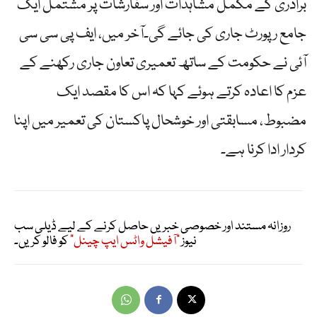
برادری کے مکمل مشاہدات اور سفارشات پر مشتمل ایک
جامع رپورٹ جاری کی جائے گی۔آخر میں، ایف پی سی سی
آئی نے حکومت کے ساتھ تعمیری تعاون جاری رکھنے کے
عزم کا اعادہ کرتے ہوئے کہا کہ اس کا مقصد ایک
مضبوط، مسابقتی اور خوشحال پاکستان کی تعمیر میں اپنا
کردار ادا کرنا ہے۔
روزانہ مستند اور خصوصی خبریں حاصل کرنے کے لیے ڈیلی سب
نیوز
"آفیشل واٹس ایپ چینل"
کو فالو کریں۔