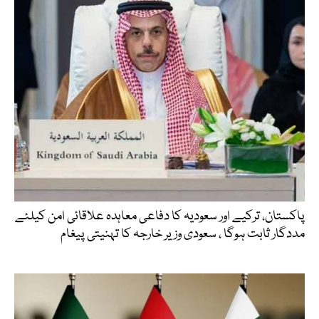
پاکستان، ترکیے اور سعودیہ کا دفاعی معاہدہ علاقائی امن کیلئے
مددگار ثابت ہوگا ، سعودی وزیر خارجہ کا تہنیتی پیغام