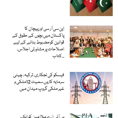
این سی آر سی اور پہچان کا
پاکستان میں بچوں کے حقوق کے
قوانین کو مضبوط بنانے کے لیے
اصلاحات پر مشاورتی اجلاس،
کتاب...
فیسکو کی نجکاری، ترکیہ، چینی
سرمایہ کاروں سمیت 12ملکی و
غیر ملکی گروپ میدان میں
پی آئی اے ملازمین کو ایک