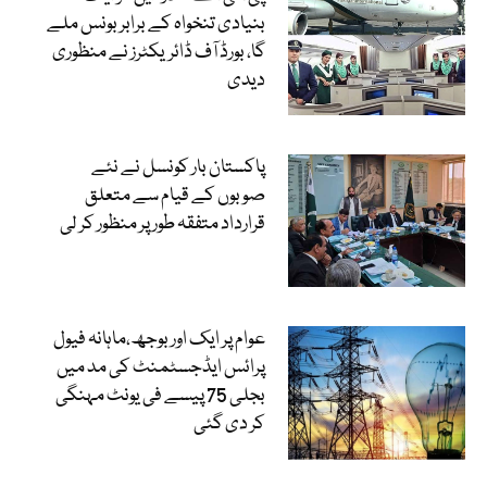
بنیادی تنخواہ کے برابر بونس ملے
گا، بورڈ آف ڈائریکٹرز نے منظوری
دیدی
پاکستان بار کونسل نے نئے
صوبوں کے قیام سے متعلق
قرارداد متفقہ طور پر منظور کر لی
عوام پر ایک اور بوجھ،ماہانہ فیول
پرائس ایڈجسٹمنٹ کی مد میں
بجلی 75 پیسے فی یونٹ مہنگی
کر دی گئی