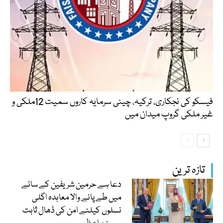
فیسکو کی نجکاری، ترکیہ، چینی سرمایہ کاروں سمیت 12ملکی و
غیر ملکی گروپ میدان میں
تازہ ترین
دعا ہے حرمین شریفین کے سائے
میں طے پانے والا معاہدہ اگلی
نسلوں کیلئے امن کی ڈھال ثابت