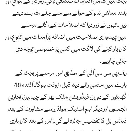
بجٹ میں شامل اقدامات صنعتی ترقی، روزگار کے مواقع اور
بلند معاشی نمو کے حوالے سے ملے جلے اشارے دیتے
ہیں۔انہوں نے زور دیا کہ اصلاحات کے اگلے مرحلے
میں:پیداواری صلاحیت میں اضافہ،برآمدات میں تنوع،اور
کاروبار کرنے کی لاگت میں کمی پر خصوصی توجہ دی
جانی چاہیے۔
ایف پی سی سی آئی کے مطابق اس مرحلے پر بجٹ کے
بارے میں حتمی رائے دینا قبل از وقت ہوگا۔ آئندہ 48
گھنٹوں کے دوران فیڈریشن ملک بھر کے چیمبرز، تجارتی
انجمنوں اور دیگر اہم اسٹیک ہولڈرز سے مشاورت کے بعد
فنانس بل کا تفصیلی جائزہ لے گی۔ اس کے بعد کاروباری