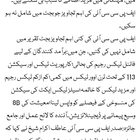
میں، مہنگائی میں مزید اضافے کا سبب بن سکتے ہیں۔
ایف پی سی سی آئی کی اہم تجاویز جو بجٹ میں شامل نہ ہو
سکیں۔
ایف پی سی سی آئی کی کئی اہم تجاویز بجٹ تقریر میں
شامل نہیں کی گئیں، جن میں:برآمد کنندگان کے لیے
فائنل ٹیکس رجیم کی بحالی؛کارپوریٹ ٹیکس اور سیکشن
113 کے تحت ٹرن اوور ٹیکس میں کمی؛کم ازکم ٹیکس رجیم
اور مزید ٹیکس کا خاتمہ؛سیلز ٹیکس ایکٹ کی سیکشن
8B کی منسوخی کے فیصلے کو واپس لینا؛معیشت کی
وسیع پیمانے پر ڈیجیٹلائزیشن۔آئندہ کا لائح عمل اور جامع
جائزہ:صدر ایف پی سی سی آئی عاطف اکرام شیخ نے کہا کہ