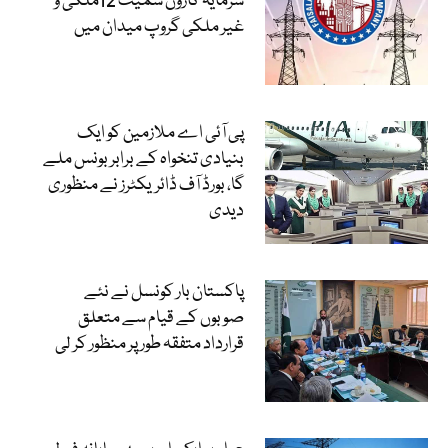
سرمایہ کاروں سمیت 12ملکی و
غیر ملکی گروپ میدان میں
پی آئی اے ملازمین کو ایک
بنیادی تنخواہ کے برابر بونس ملے
گا، بورڈ آف ڈائریکٹرز نے منظوری
دیدی
پاکستان بار کونسل نے نئے
صوبوں کے قیام سے متعلق
قرارداد متفقہ طور پر منظور کر لی