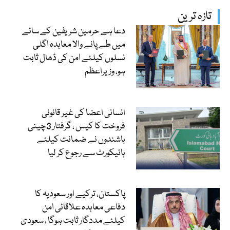
تازہ ترین
دعا ہے حرمین شریفین کے سائے
میں طے پانے والا معاہدہ اگلی
نسلوں کیلئے امن کی ڈھال ثابت
ہو، وزیراعظم
انسانی اعضا کی غیر قانونی
فروخت کا کیس ، گرفتار 3چینی
باشندوں نے ضمانت کیلئے
ہائیکورٹ سے رجوع کر لیا
پاکستان، ترکیے اور سعودیہ کا
دفاعی معاہدہ علاقائی امن
کیلئے مددگار ثابت ہوگا ، سعودی