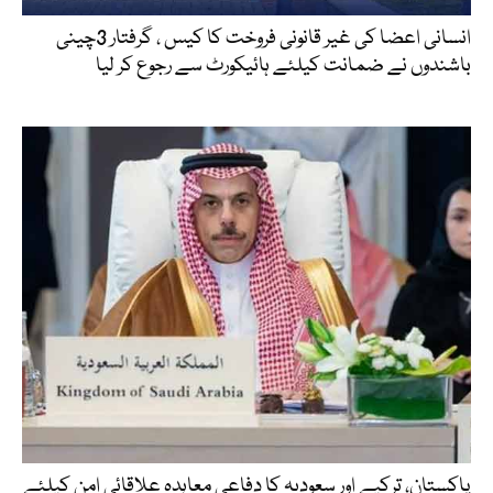
انسانی اعضا کی غیر قانونی فروخت کا کیس ، گرفتار 3چینی
باشندوں نے ضمانت کیلئے ہائیکورٹ سے رجوع کر لیا
پاکستان، ترکیے اور سعودیہ کا دفاعی معاہدہ علاقائی امن کیلئے