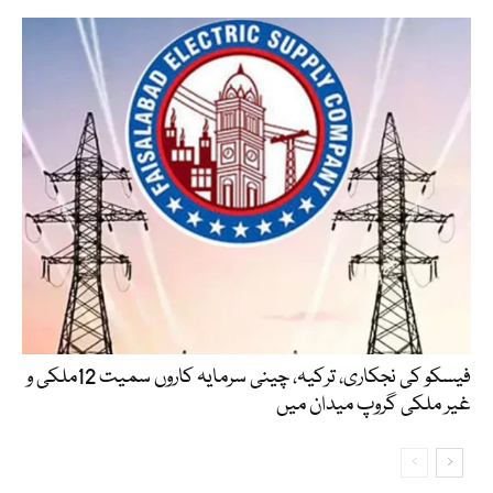
فیسکو کی نجکاری، ترکیہ، چینی سرمایہ کاروں سمیت 12ملکی و
غیر ملکی گروپ میدان میں