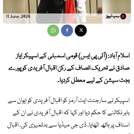
سب نیوز
11 June, 2026
اسلام آباد: (آئی پی ایس) قومی اسمبلی کے اسپیکر ایاز
صادق نے تحریک انصاف کے رکن اقبال آفریدی کو پورے
بجٹ سیشن کے لیے معطل کردیا۔
اسپیکر نے سارجنٹ ایٹ آرمز کو اقبال آفریدی کو ایوان سے
باہر نکالنے کا حکم دیا اور کہا کہ اقبال آفریدی نے ان کے
اسٹاف پر ہاتھ اٹھایا، ڈی جی میڈیا سے بدتمیزی کی، اقبال