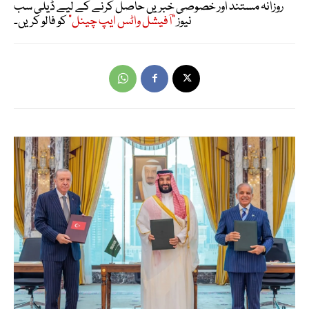
روزانہ مستند اور خصوصی خبریں حاصل کرنے کے لیے ڈیلی سب
نیوز
"آفیشل واٹس ایپ چینل"
کو فالو کریں۔