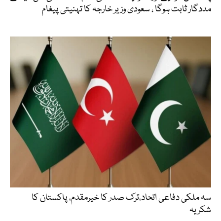
مددگار ثابت ہوگا ، سعودی وزیر خارجہ کا تہنیتی پیغام
سہ ملکی دفاعی اتحاد،ترک صدر کا خیرمقدم، پاکستان کا
شکریہ