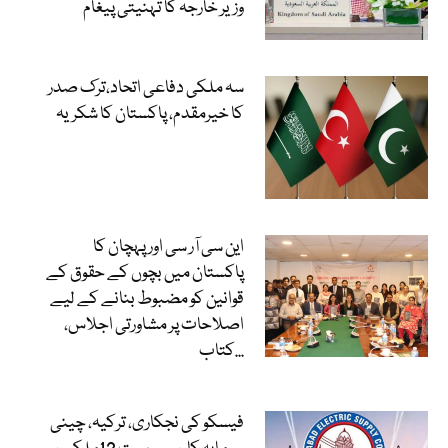
وزیر خارجہ کا تہنیتی پیغام
سہ ملکی دفاعی اتحاد،ترک صدر
کا خیرمقدم، پاکستان کا شکریہ
این سی آر سی اور پہچان کا
پاکستان میں بچوں کے حقوق کے
قوانین کو مضبوط بنانے کے لیے
اصلاحات پر مشاورتی اجلاس،
کتاب...
فیسکو کی نجکاری، ترکیہ، چینی