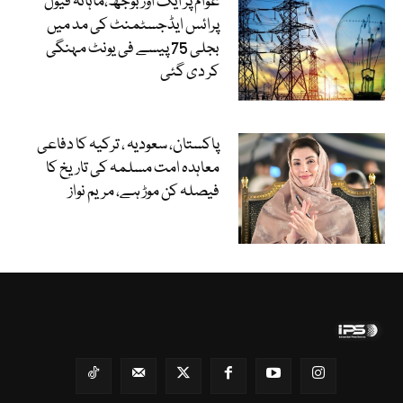
عوام پر ایک اور بوجھ،ماہانہ فیول
پرائس ایڈجسٹمنٹ کی مد میں
بجلی 75 پیسے فی یونٹ مہنگی
کر دی گئی
پاکستان، سعودیہ ، ترکیہ کا دفاعی
معاہدہ امت مسلمہ کی تاریخ کا
فیصلہ کن موڑ ہے، مریم نواز