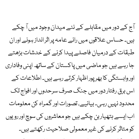
آج کے دور میں مقابلے کے نئے میدان وجود میں آ چکے
ہیں۔ حساس علاقوں میں رائے عامہ پر اثر انداز ہونے اور ان
طبقات کے درمیان فاصلے پیدا کرنے کے خدشات بڑھتے
جا رہے ہیں جو ماضی میں پاکستان کے ساتھ اپنی وفاداری
اور وابستگی کا بھرپور اظہار کرتے رہے ہیں۔ اطلاعات کے
اس برق رفتار دور میں جنگ صرف سرحدوں اور افواج تک
محدود نہیں رہی۔ بیانیے، تصورات اور گمراہ کن معلومات
اب ایسے ہتھیار بن چکے ہیں جو معاشروں کی سوچ اور رویوں
کو متاثر کرنے کی غیر معمولی صلاحیت رکھتے ہیں۔