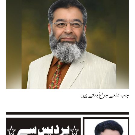
جب قلعے چراغ بنتے ہیں