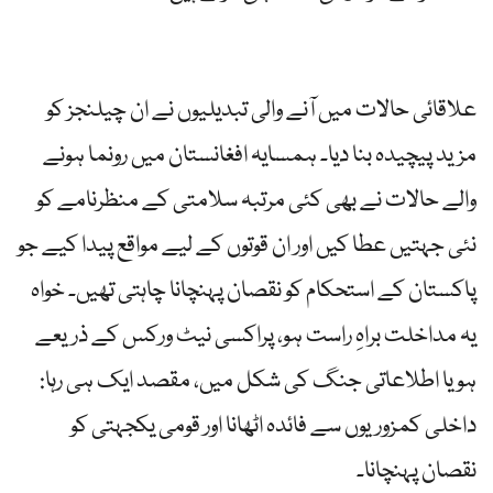
علاقائی حالات میں آنے والی تبدیلیوں نے ان چیلنجز کو
مزید پیچیدہ بنا دیا۔ ہمسایہ افغانستان میں رونما ہونے
والے حالات نے بھی کئی مرتبہ سلامتی کے منظرنامے کو
نئی جہتیں عطا کیں اور ان قوتوں کے لیے مواقع پیدا کیے جو
پاکستان کے استحکام کو نقصان پہنچانا چاہتی تھیں۔ خواہ
یہ مداخلت براہِ راست ہو، پراکسی نیٹ ورکس کے ذریعے
ہو یا اطلاعاتی جنگ کی شکل میں، مقصد ایک ہی رہا:
داخلی کمزوریوں سے فائدہ اٹھانا اور قومی یکجہتی کو
نقصان پہنچانا۔