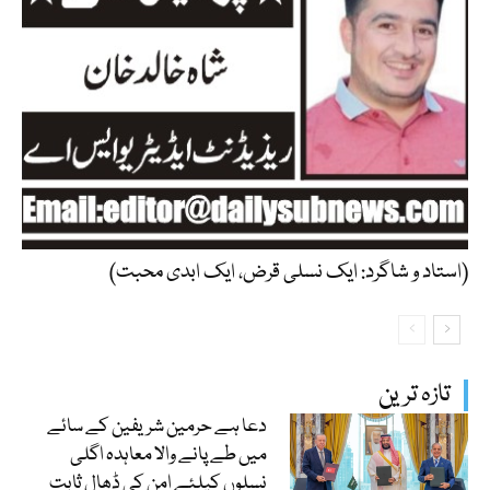
(استاد و شاگرد: ایک نسلی قرض، ایک ابدی محبت)
تازہ ترین
دعا ہے حرمین شریفین کے سائے
میں طے پانے والا معاہدہ اگلی
نسلوں کیلئے امن کی ڈھال ثابت