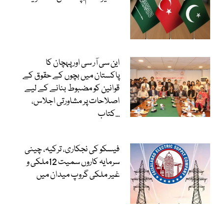
این سی آر سی اور پہچان کا
پاکستان میں بچوں کے حقوق کے
قوانین کو مضبوط بنانے کے لیے
اصلاحات پر مشاورتی اجلاس،
کتاب...
فیسکو کی نجکاری، ترکیہ، چینی
سرمایہ کاروں سمیت 12ملکی و
غیر ملکی گروپ میدان میں