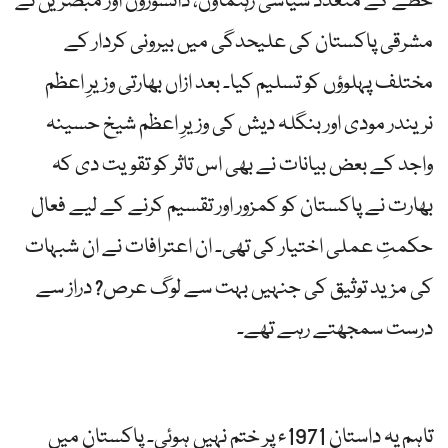
خطے کے متعدد سیاسی رہنماؤں، دانشوروں اور مبصرین نے
مشرقی پاکستان کی علیحدگی میں بیرونی کردار کے
مختلف پہلوؤں کو تسلیم کیا۔ بعد ازاں بھارتی وزیرِ اعظم
نریندر مودی اور بنگلہ دیش کی وزیرِ اعظم شیخ حسینہ
واجد کے بعض بیانات نے بھی اس تاثر کو تقویت دی کہ
بھارت نے پاکستان کو کمزور اور تقسیم کرنے کے لیے فعال
حکمتِ عملی اختیار کی تھی۔ ان اعترافات نے ان شبہات
کی مزید توثیق کی جنہیں بہت سے لوگ عرص? دراز سے
درست سمجھتے رہے تھے۔
تاہم یہ داستان 1971ء پر ختم نہیں ہوئی۔ پاکستان میں