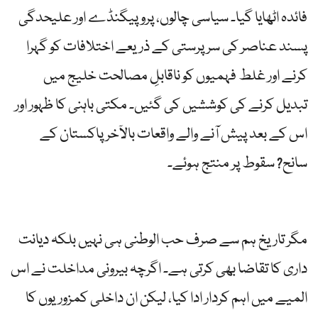
فائدہ اٹھایا گیا۔ سیاسی چالوں، پروپیگنڈے اور علیحدگی
پسند عناصر کی سرپرستی کے ذریعے اختلافات کو گہرا
کرنے اور غلط فہمیوں کو ناقابلِ مصالحت خلیج میں
تبدیل کرنے کی کوششیں کی گئیں۔ مکتی باہنی کا ظہور اور
اس کے بعد پیش آنے والے واقعات بالآخر پاکستان کے
سانح? سقوط پر منتج ہوئے۔
مگر تاریخ ہم سے صرف حب الوطنی ہی نہیں بلکہ دیانت
داری کا تقاضا بھی کرتی ہے۔ اگرچہ بیرونی مداخلت نے اس
المیے میں اہم کردار ادا کیا، لیکن ان داخلی کمزوریوں کا