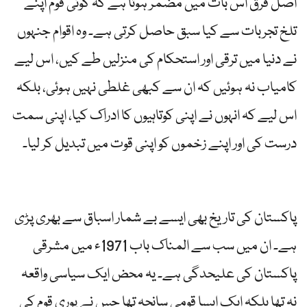
اصل فرق اس بات میں مضمر ہوتا ہے کہ کوئی قوم اپنے
تلخ تجربات سے کیا سبق حاصل کرتی ہے۔ وہ اقوام جنہوں
نے دنیا میں ترقی اور استحکام کی منزلیں طے کیں، اس لیے
کامیاب نہ ہوئیں کہ ان سے کبھی غلطی نہیں ہوئی، بلکہ
اس لیے کہ انہوں نے اپنی کوتاہیوں کا ادراک کیا، اپنی سمت
درست کی اور اپنے زخموں کو اپنی قوت میں تبدیل کر لیا۔
پاکستان کی تاریخ بھی ایسے بے شمار اسباق سے بھری پڑی
ہے۔ ان میں سب سے المناک باب 1971ء میں مشرقی
پاکستان کی علیحدگی ہے۔ یہ محض ایک سیاسی واقعہ
نہ تھا بلکہ ایک ایسا قومی سانحہ تھا جس نے پوری قوم کی