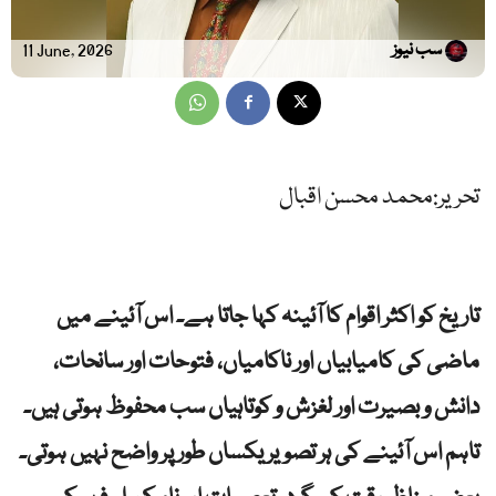
سب نیوز
11 June, 2026
تحریر:محمد محسن اقبال
تاریخ کو اکثر اقوام کا آئینہ کہا جاتا ہے۔ اس آئینے میں
ماضی کی کامیابیاں اور ناکامیاں، فتوحات اور سانحات،
دانش و بصیرت اور لغزش و کوتاہیاں سب محفوظ ہوتی ہیں۔
تاہم اس آئینے کی ہر تصویر یکساں طور پر واضح نہیں ہوتی۔