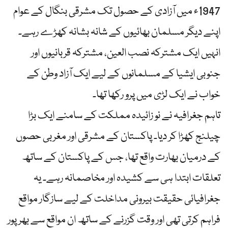
1947ء میں آزادی کے حصول تک مشرقی بنگال کے عوام
اپنے دیگر مسلمان بھائیوں کے شانہ بشانہ کھڑے رہے۔
انہیں ایک مشترکہ نصب العین، مشترکہ قربانیوں اور
جنوبی ایشیا کے مسلمانوں کے لیے ایک آزاد وطن کے
خواب نے ایک لڑی میں پرو رکھا تھا۔
تاہم جغرافیہ نے نو زائیدہ مملکت کے سامنے ایک بڑا
چیلنج کھڑا کر دیا۔ پاکستان کے مشرقی اور مغربی حصوں
کے درمیان بھارت واقع تھا، جس کے پاکستان کے ساتھ
تعلقات ابتدا ہی سے کشیدہ اور مخاصمانہ رہے۔ یہ
جغرافیائی حقیقت بیرونی مداخلت کے لیے سازگار مواقع
فراہم کرتی تھی اور وقت گزرنے کے ساتھ ان مواقع سے بھرپور