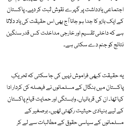
اجتماعی یادداشت پر گہرے نقوش ثبت کر دیے۔ پاکستان
کے ایک بازو کا جدا ہو جانا آج بھی اس حقیقت کی یاد دلاتا
ہے کہ داخلی تقسیم اور خارجی مداخلت کس قدر سنگین
نتائج کو جنم دے سکتی ہے۔
یہ حقیقت کبھی فراموش نہیں کی جا سکتی کہ تحریکِ
پاکستان میں بنگال کے مسلمانوں نے فیصلہ کن کردار ادا
کیا تھا۔ ان کی قربانیاں، وابستگی اور حمایت قیامِ پاکستان
کے لیے بنیادی حیثیت رکھتی تھیں۔ برصغیر کے
مسلمانوں کے سیاسی حقوق کے مطالبات سے لے کر