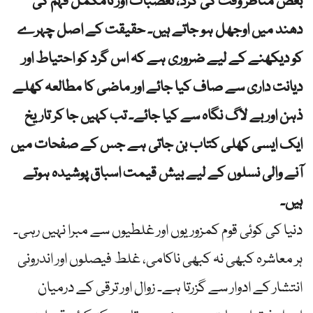
بعض مناظر وقت کی گرد، تعصبات اور نامکمل فہم کی
دھند میں اوجھل ہو جاتے ہیں۔ حقیقت کے اصل چہرے
کو دیکھنے کے لیے ضروری ہے کہ اس گرد کو احتیاط اور
دیانت داری سے صاف کیا جائے اور ماضی کا مطالعہ کھلے
ذہن اور بے لاگ نگاہ سے کیا جائے۔ تب کہیں جا کر تاریخ
ایک ایسی کھلی کتاب بن جاتی ہے جس کے صفحات میں
آنے والی نسلوں کے لیے بیش قیمت اسباق پوشیدہ ہوتے
ہیں۔
دنیا کی کوئی قوم کمزوریوں اور غلطیوں سے مبرا نہیں رہی۔
ہر معاشرہ کبھی نہ کبھی ناکامی، غلط فیصلوں اور اندرونی
انتشار کے ادوار سے گزرتا ہے۔ زوال اور ترقی کے درمیان