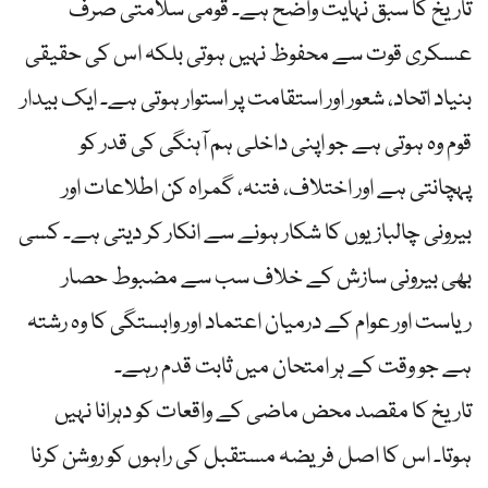
تاریخ کا سبق نہایت واضح ہے۔ قومی سلامتی صرف
عسکری قوت سے محفوظ نہیں ہوتی بلکہ اس کی حقیقی
بنیاد اتحاد، شعور اور استقامت پر استوار ہوتی ہے۔ ایک بیدار
قوم وہ ہوتی ہے جو اپنی داخلی ہم آہنگی کی قدر کو
پہچانتی ہے اور اختلاف، فتنہ، گمراہ کن اطلاعات اور
بیرونی چالبازیوں کا شکار ہونے سے انکار کر دیتی ہے۔ کسی
بھی بیرونی سازش کے خلاف سب سے مضبوط حصار
ریاست اور عوام کے درمیان اعتماد اور وابستگی کا وہ رشتہ
ہے جو وقت کے ہر امتحان میں ثابت قدم رہے۔
تاریخ کا مقصد محض ماضی کے واقعات کو دہرانا نہیں
ہوتا۔ اس کا اصل فریضہ مستقبل کی راہوں کو روشن کرنا