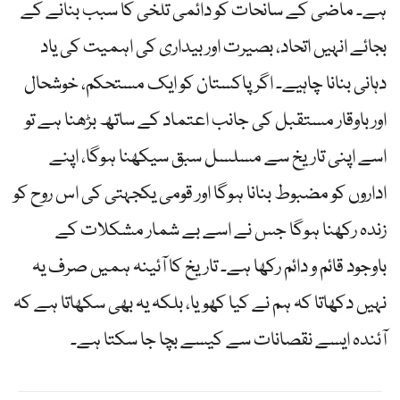
ہے۔ ماضی کے سانحات کو دائمی تلخی کا سبب بنانے کے
بجائے انہیں اتحاد، بصیرت اور بیداری کی اہمیت کی یاد
دہانی بنانا چاہیے۔ اگر پاکستان کو ایک مستحکم، خوشحال
اور باوقار مستقبل کی جانب اعتماد کے ساتھ بڑھنا ہے تو
اسے اپنی تاریخ سے مسلسل سبق سیکھنا ہوگا، اپنے
اداروں کو مضبوط بنانا ہوگا اور قومی یکجہتی کی اس روح کو
زندہ رکھنا ہوگا جس نے اسے بے شمار مشکلات کے
باوجود قائم و دائم رکھا ہے۔ تاریخ کا آئینہ ہمیں صرف یہ
نہیں دکھاتا کہ ہم نے کیا کھویا، بلکہ یہ بھی سکھاتا ہے کہ
آئندہ ایسے نقصانات سے کیسے بچا جا سکتا ہے۔