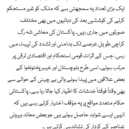
ایک بڑی تعداد یہ سمجھتی ہے کہ ملک کو غیر مستحکم
کرنے کی کوششیں بعد کی دہائیوں میں بھی مختلف
صورتوں میں جاری رہیں۔ پاکستان کی معاشی شہ رگ
کراچی طویل عرصے تک بدامنی اور تشدد کی لپیٹ میں
رہی، جس کے اثرات قومی استحکام اور اقتصادی ترقی پر
مرتب ہوئے۔ اسی طرح بلوچستان اور خیبر پختونخوا کے
بعض علاقوں میں پیدا ہونے والی بے چینی کے حوالے سے
بھی وقتاً فوقتاً خدشات کا اظہار کیا جاتا رہا ہے۔ پاکستانی
حکام متعدد مواقع پر یہ مؤقف اختیار کرتے رہے ہیں کہ
انہیں ایسے شواہد حاصل ہوئے ہیں جو بعض معاند بیرونی
عناصر کے کردار کی نشاندہی کرتے ہیں۔