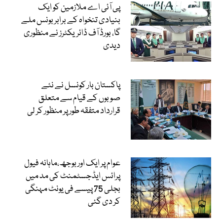
پی آئی اے ملازمین کو ایک
بنیادی تنخواہ کے برابر بونس ملے
گا، بورڈ آف ڈائریکٹرز نے منظوری
دیدی
پاکستان بار کونسل نے نئے
صوبوں کے قیام سے متعلق
قرارداد متفقہ طور پر منظور کر لی
عوام پر ایک اور بوجھ،ماہانہ فیول
پرائس ایڈجسٹمنٹ کی مد میں
بجلی 75 پیسے فی یونٹ مہنگی
کر دی گئی