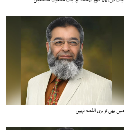
ایک دن، 80 کروڑ درخت اور ایک محفوظ مستقبل
میں بھی تو بری الذمہ نہیں