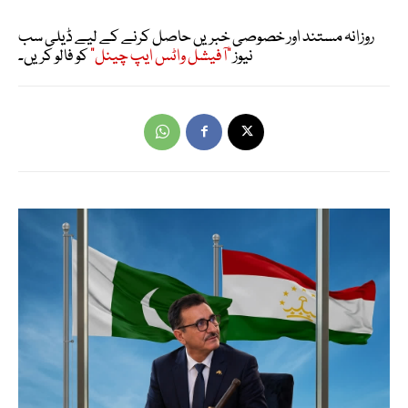
روزانہ مستند اور خصوصی خبریں حاصل کرنے کے لیے ڈیلی سب
نیوز
"آفیشل واٹس ایپ چینل"
کو فالو کریں۔