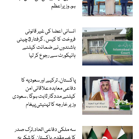
ہو، وزیراعظم
انسانی اعضا کی غیر قانونی
فروخت کا کیس ، گرفتار 3چینی
باشندوں نے ضمانت کیلئے
ہائیکورٹ سے رجوع کر لیا
پاکستان، ترکیے اور سعودیہ کا
دفاعی معاہدہ علاقائی امن
کیلئے مددگار ثابت ہوگا ، سعودی
وزیر خارجہ کا تہنیتی پیغام
سہ ملکی دفاعی اتحاد،ترک صدر
کا خیرمقدم، پاکستان کا شکریہ