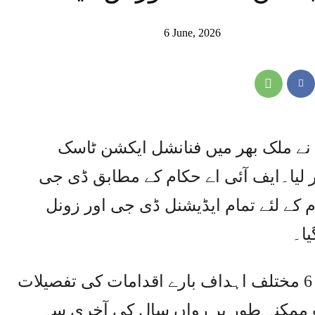
6 June, 2026
ے نے ملک بھر میں فنانشل ایکشن ٹاسک
 لیا۔ایف آئی اے حکام کے مطابق ڈی جی
کے لئے تمام ایڈیشنل ڈی جی اور زونل
یا۔
ایف آئی اے کے اس ڈیسک کے ذریعے 6 مختلف اہداف بارے اقدامات کی تفصیلات
ت ممکنہ طور پر رواں سال کی آخری سہ