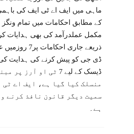
ماہی میں ایف اے ٹی ایف کی باہم
کے مطابق احکامات میں تمام ونگز ا
مکمل عملدرآمد کی بھی ہدایات کر 
ذریعے جاری احک
ڈی جی کو پیش کرنے کی ہدایت کی گ
ڈیسک کے لیے 7 ٹی او آ
منسلک کیا گیا ہے، ایف اے ٹی ا
سمیت دیگر قانون نافذ کرنے وا
ہے۔