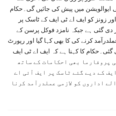
ی ایوالویشن میں پیش کی جائیں گی۔حکام
ور زونز کو ایف اے ٹی ایف کے ٹاسک پر
دی گئی ہے جبکہ نامزد فوکل پرسن کے
امات پر7 روزمیں عملدرآمد کرنے کی کا بھی کہا گیا اور رپورٹ
ئی۔حکام کا کہنا ہے کہ ایف اے ٹی ایف
رز پر مبنی پروفارما بھی احکامات کے ساتھ
یف کے دیے گئے ٹاسک پر ایف آئی اے
لے اداروں کو لازمی عملدرآمد کرنا