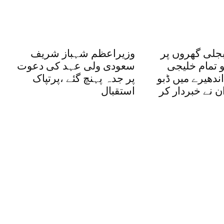
بجلی گھروں پر
وزیراعظم شہباز شریف
و تمام خلیجی
سعودی ولی عہد کی دعوت
ندھیرے میں ڈبو
پر جدہ پہنچ گئے ،پرتپاک
ان نے خبردار کر
استقبال