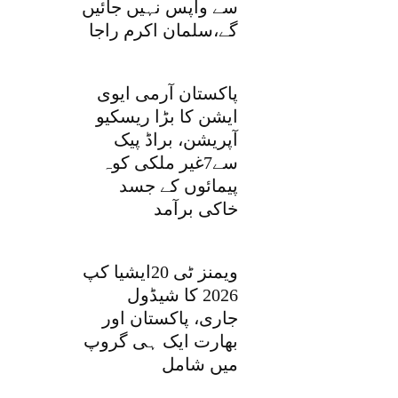
سے واپس نہیں جائیں
گے،سلمان اکرم راجا
پاکستان آرمی ایوی
ایشن کا بڑا ریسکیو
آپریشن، براڈ پیک
سے7غیر ملکی کوہ
پیمائوں کے جسد
خاکی برآمد
ویمنز ٹی 20ایشیا کپ
2026 کا شیڈول
جاری، پاکستان اور
بھارت ایک ہی گروپ
میں شامل