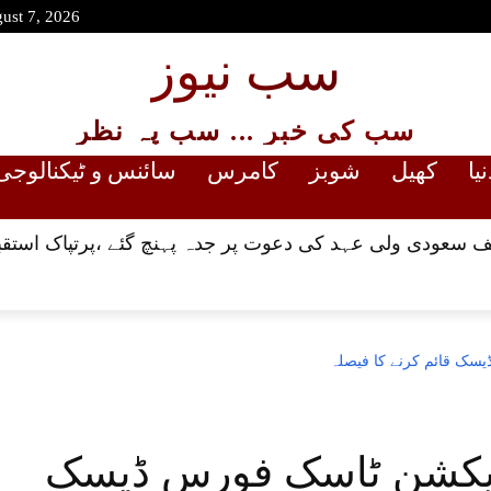
gust 7, 2026
سب نیوز
سب کی خبر ... سب پہ نظر
نیا
کھیل
شوبز
کامرس
سائنس و ٹیکنالوجی
 سعودی ولی عہد کی دعوت پر جدہ پہنچ گئے ،پرتپاک استقب
سک قائم کرنے کا فیصلہ
 ایکشن ٹاسک فورس ڈیسک