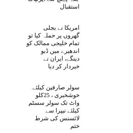
استقبال
امریکا نے بجلی
گھروں پر حملہ کیا تو
تمام خلیجی ممالک کو
اندھیرے میں ڈبو
دینگے، ایران نے
خبردار کر دیا
سولر صارفین کیلئے
خوشخبری ، 25کلو
واٹ تک سولر سسٹم
کیلئے نیپرا سے
لائسنس کی شرط
ختم