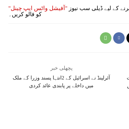
نے کے لیے ڈیلی سب نیوز
"آفیشل واٹس ایپ چینل"
کو فالو کریں۔
پچھلی خبر
آئرلینڈ نے اسرائیل کے 2انتہا پسند وزرا کے ملک
میں داخلے پر پابندی عائد کردی