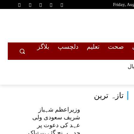
Friday, Au
صحت
تعلیم
دلچسپ
بلاگز
ال
تازہ ترین
وزیراعظم شہباز
شریف سعودی ولی
عہد کی دعوت پر
جدہ پہنچ گئے ،پرتپاک