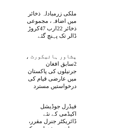
ملکی زرمبادلہ ذخائر
میں اضافہ، مجموعی
ذخائر 22ارب 47کروڑ
ڈالر تک پہنچ گئے
پشاور ہائیکورٹ ،
2سابق افغان
جرنیلوں کی پاکستان
میں عارضی قیام کی
درخواستیں مسترد
فیڈرل جوڈیشل
اکیڈمی کے نئے
ڈائریکٹر جنرل مقرر،