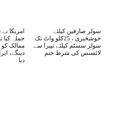
سولر صارفین کیلئے
امریکا نے 
خوشخبری ، 25کلو واٹ تک
حملہ کیا ت
سولر سسٹم کیلئے نیپرا سے
ممالک کو ا
لائسنس کی شرط ختم
دینگے، ایر
دیا