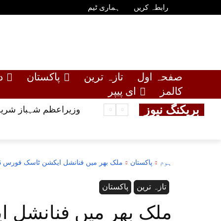
رابطہ کریں
ہماری ٹیم
صفحہ اول
تازہ ترین
پاکستان
د
کالمز
ای پیپر
بریکنگ نیوز
وزیراعظم شہباز شریف
ہوم
پاکستان
ملک بھر میں فنانشل ایکشن ٹاسک فورس ڈی
تازہ ترین
پاکستان
ملک بھر میں فنانشل