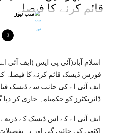
قائم کرنے کا فیصلہ
سب نیوز
اسلام آباد(آئی پی ایس )ایف آئی ا
فورس ڈیسک قائم کرنے کا فیصلہ کر
ایف آئی اے کی جانب سے ڈیسک قیام 
ڈائریکٹرز کو حکمنامہ جاری کر دیا گ
اکٹھی کی جائیں گی اور یہ تفصیلا