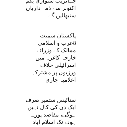
جہانزیب شنواری یکم
اکتوبر سے ذمہ داریاں
سنبھالیں گے
پاکستان سمیت
8عرب و اسلامی
ممالک کے وزرائے
خارجہ کاغزہ میں
اسرائیلی خلاف
ورزیوں پر مشترکہ
اعلامیہ جاری
ستائیس ستمبر صرف
ایک دن کی کال نہیں
ہوگی، مقاصد پورے
ہونے تک اسلام آباد