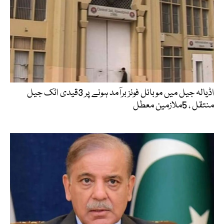
اڈیالہ جیل میں موبائل فونز برآمد ہونے پر 3قیدی اٹک جیل
منتقل ، 5ملازمین معطل