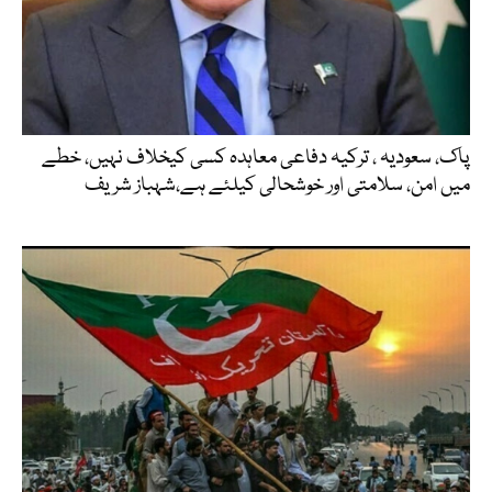
پاک، سعودیہ ، ترکیہ دفاعی معاہدہ کسی کیخلاف نہیں، خطے
میں امن، سلامتی اور خوشحالی کیلئے ہے،شہباز شریف