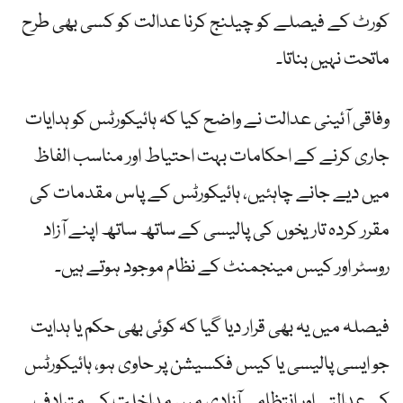
کورٹ کے فیصلے کو چیلنج کرنا عدالت کو کسی بھی طرح
ماتحت نہیں بناتا۔
وفاقی آئینی عدالت نے واضح کیا کہ ہائیکورٹس کو ہدایات
جاری کرنے کے احکامات بہت احتیاط اور مناسب الفاظ
میں دیے جانے چاہئیں، ہائیکورٹس کے پاس مقدمات کی
مقرر کردہ تاریخوں کی پالیسی کے ساتھ ساتھ اپنے آزاد
روسٹر اور کیس مینجمنٹ کے نظام موجود ہوتے ہیں۔
فیصلہ میں یہ بھی قرار دیا گیا کہ کوئی بھی حکم یا ہدایت
جو ایسی پالیسی یا کیس فکسیشن پر حاوی ہو، ہائیکورٹس
کی عدالتی اور انتظامی آزادی میں مداخلت کے مترادف