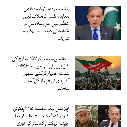
پاک، سعودیہ ، ترکیہ دفاعی
معاہدہ کسی کیخلاف نہیں،
خطے میں امن، سلامتی اور
خوشحالی کیلئے ہے،شہباز
شریف
ستائیس ستمبر کو لانگ مارچ کی
کال پر پی ٹی آئی میں اختلافات
شدت اختیار کرگئے، سہیل
آفریدی اور شہباز گل آمنے
سامنے
اپوزیشن لیڈر محمود خان اچکزئی
کا وزیراعظم شہباز شریف کو خط،
چیف الیکشن کمشنر کی فوری