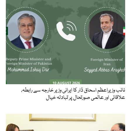
نائب وزیراعظم اسحاق ڈار کا ایرانی وزیر خارجہ سے رابطہ،
علاقائی اور عالمی صورتحال پر تبادلہ خیال