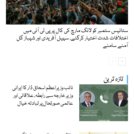
ستائیس ستمبر کو لانگ مارچ کی کال پر پی ٹی آئی میں
اختلافات شدت اختیار کرگئے، سہیل آفریدی اور شہباز گل
آمنے سامنے
تازہ ترین
نائب وزیراعظم اسحاق ڈار کا ایرانی
وزیر خارجہ سے رابطہ، علاقائی اور
عالمی صورتحال پر تبادلہ خیال