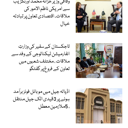
وفاقی وزیر خزانہ محمد اورنگزیب
سے امریکی ناظم الامور کی
ملاقات، اقتصادی تعاون پر تبادلہ
خیال
تاجکستان کے سفیر کی وزارتِ
انفارمیشن ٹیکنالوجی کے وفد سے
ملاقات ، مختلف شعبوں میں
تعاون کے فروغ پر گفتگو
اڈیالہ جیل میں موبائل فونز برآمد
ہونے پر 3قیدی اٹک جیل منتقل
، 5ملازمین معطل