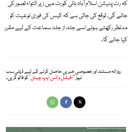
کہ رٹ پٹیشن اسلام آباد ہائی کورٹ میں زیر التواء تصور کی
جائے گی، توقع کی جاتی ہے کہ کیس کی فوری نوعیت کو
مدنظر رکھتے ہوئے اسے جلد از جلد سماعت کے لیے مقرر
کیا جائے گا۔
روزانہ مستند اور خصوصی خبریں حاصل کرنے کے لیے ڈیلی سب
نیوز
"آفیشل واٹس ایپ چینل"
کو فالو کریں۔