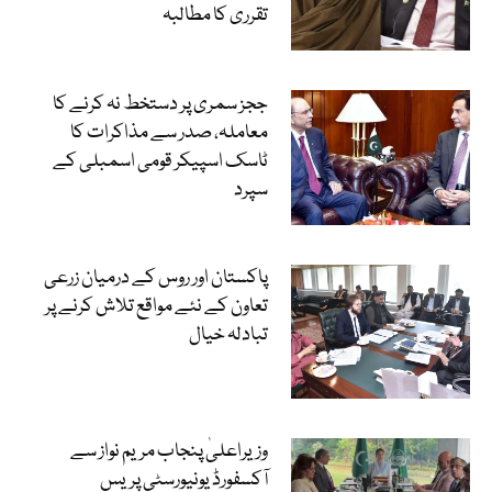
تقرری کا مطالبہ
ججز سمری پر دستخط نہ کرنے کا
معاملہ، صدر سے مذاکرات کا
ٹاسک اسپیکر قومی اسمبلی کے
سپرد
پاکستان اور روس کے درمیان زرعی
تعاون کے نئے مواقع تلاش کرنے پر
تبادلہ خیال
وزیراعلیٰ پنجاب مریم نواز سے
آکسفورڈ یونیورسٹی پریس