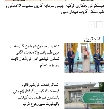
فیسکو کی نجکاری، ترکیہ، چینی سرمایہ کاروں سمیت 12ملکی و
غیر ملکی گروپ میدان میں
تازہ ترین
دعا ہے حرمین شریفین کے سائے
میں طے پانے والا معاہدہ اگلی
نسلوں کیلئے امن کی ڈھال ثابت
ہو، وزیراعظم
انسانی اعضا کی غیر قانونی
فروخت کا کیس ، گرفتار 3چینی
باشندوں نے ضمانت کیلئے
ہائیکورٹ سے رجوع کر لیا