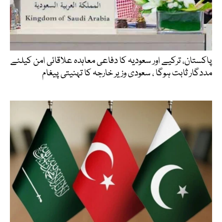
پاکستان، ترکیے اور سعودیہ کا دفاعی معاہدہ علاقائی امن کیلئے
مددگار ثابت ہوگا ، سعودی وزیر خارجہ کا تہنیتی پیغام