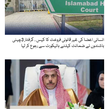
انسانی اعضا کی غیر قانونی فروخت کا کیس ، گرفتار 3چینی
باشندوں نے ضمانت کیلئے ہائیکورٹ سے رجوع کر لیا