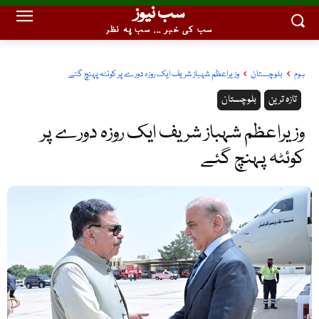
سب نیوز
سب کی خبر ... سب پہ نظر
ہوم
بلوچستان
وزیراعظم شہباز شریف ایک روزہ دورے پر کوئٹہ پہنچ گئے
تازہ ترین
بلوچستان
وزیراعظم شہباز شریف ایک روزہ دورے پر
کوئٹہ پہنچ گئے