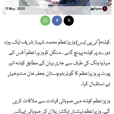
سب نیوز
19 May, 2026
کوئٹہ(آئی پی ایس):وزیراعظم محمد شہباز شریف ایک روزہ
دورے پر کوئٹہ پہنچ گئے ۔ منگل کو وزیر اعظم آفس کے
میڈیا ونگ کی طرف سے جاری بیان کے مطابق کوئٹہ ائیر
پورٹ پر وزیراعظم کا گورنر بلوچستان جعفر خان مندوخیل
نے استقبال کیا۔
وزیراعظم کوئٹہ میں صوبائی قیادت سے ملاقات کریں
گے۔ وزیراعظم نیشنل ایکشن پلان کی صوبائی ایپکس