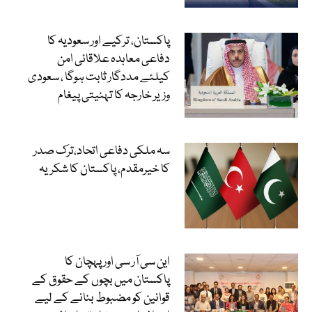
پاکستان، ترکیے اور سعودیہ کا
دفاعی معاہدہ علاقائی امن
کیلئے مددگار ثابت ہوگا ، سعودی
وزیر خارجہ کا تہنیتی پیغام
سہ ملکی دفاعی اتحاد،ترک صدر
کا خیرمقدم، پاکستان کا شکریہ
این سی آر سی اور پہچان کا
پاکستان میں بچوں کے حقوق کے
قوانین کو مضبوط بنانے کے لیے