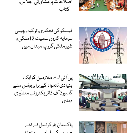
اصلاحات پر مشاورتی اجلاس،
کتاب...
فیسکو کی نجکاری، ترکیہ، چینی
سرمایہ کاروں سمیت 12ملکی و
غیر ملکی گروپ میدان میں
پی آئی اے ملازمین کو ایک
بنیادی تنخواہ کے برابر بونس ملے
گا، بورڈ آف ڈائریکٹرز نے منظوری
دیدی
پاکستان بار کونسل نے نئے
صوبوں کے قیام سے متعلق