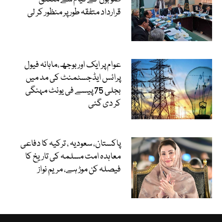
قرارداد متفقہ طور پر منظور کر لی
عوام پر ایک اور بوجھ،ماہانہ فیول
پرائس ایڈجسٹمنٹ کی مد میں
بجلی 75 پیسے فی یونٹ مہنگی
کر دی گئی
پاکستان، سعودیہ ، ترکیہ کا دفاعی
معاہدہ امت مسلمہ کی تاریخ کا
فیصلہ کن موڑ ہے، مریم نواز