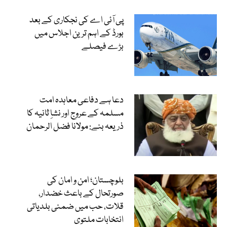
پی آئی اے کی نجکاری کے بعد
بورڈ کے اہم ترین اجلاس میں
بڑے فیصلے
دعا ہے دفاعی معاہدہ امت
مسلمہ کے عروج اور نشاِ ثانیہ کا
ذریعہ بنے: مولانا فضل الرحمان
بلوچستان؛ امن و امان کی
صورتحال کے باعث خضدار،
قلات، حب میں ضمنی بلدیاتی
انتخابات ملتوی