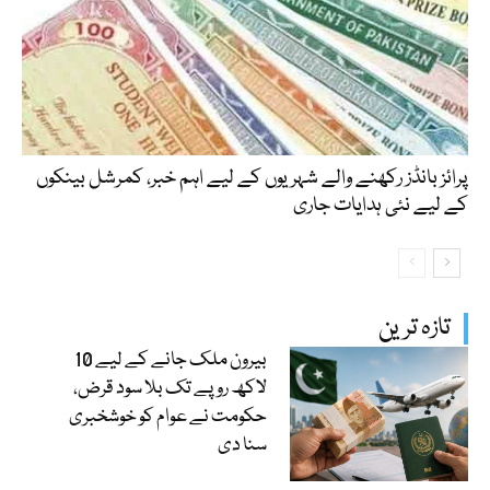
پرائز بانڈز رکھنے والے شہریوں کے لیے اہم خبر، کمرشل بینکوں
کے لیے نئی ہدایات جاری
تازہ ترین
بیرون ملک جانے کے لیے 10
لاکھ روپے تک بلا سود قرض،
حکومت نے عوام کو خوشخبری
سنا دی