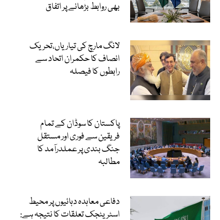
بھی روابط بڑھانے پر اتفاق
لانگ مارچ کی تیاریاں،تحریک
انصاف کا حکمران اتحاد سے
رابطوں کا فیصلہ
پاکستان کا سوڈان کے تمام
فریقین سے فوری اور مستقل
جنگ بندی پر عملدرآمد کا
مطالبہ
دفاعی معاہدہ دہائیوں پر محیط
اسٹریٹجک تعلقات کا نتیجہ ہے: