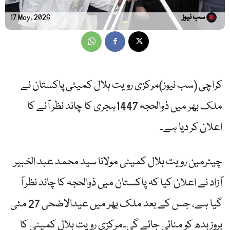
سب نیوز
17 May, 2026
کراچی (سب نیوز)مرکزی رویت ہلال کمیٹی پاکستان نے
ملک بھر میں ذوالحجہ 1447ہجری کا چاند نظر آنے کا
اعلان کر دیا ہے۔
چیئرمین رویت ہلال کمیٹی مولانا سید محمد عبد الخبیر
آزاد نے اعلان کیا کہ پاکستان میں ذوالحجہ کا چاند نظر آ
گیا ہے، جس کے بعد ملک بھر میں عیدالاضحی 27 مئی
بروز بدھ کو منائی جائے گی۔مرکزی رویت ہلال کمیٹی کا