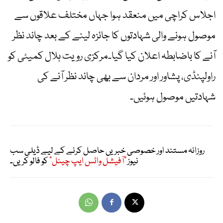
اجلاس کراچی میں منعقد ہوا جہاں مختلف علاقوں سے
موصول ہونے والی شہادتوں کا جائزہ لینے کے بعد چاند نظر
آنے کا باضابطہ اعلان کیا گیا۔مرکزی رویت ہلال کمیٹی کو
راولپنڈی، پشاور اور مردان سے بھی چاند نظر آنے کی
شہادتیں موصول ہوئیں۔
روزانہ مستند اور خصوصی خبریں حاصل کرنے کے لیے ڈیلی سب
نیوز
"آفیشل واٹس ایپ چینل"
کو فالو کریں۔