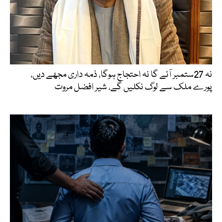
نہ 27ستمبر آئے گا نہ احتجاج ہوگا، ذمہ داری مجھے دیں،
پورے ملک سے لوگ نکلیں گے، شیر افضل مروت