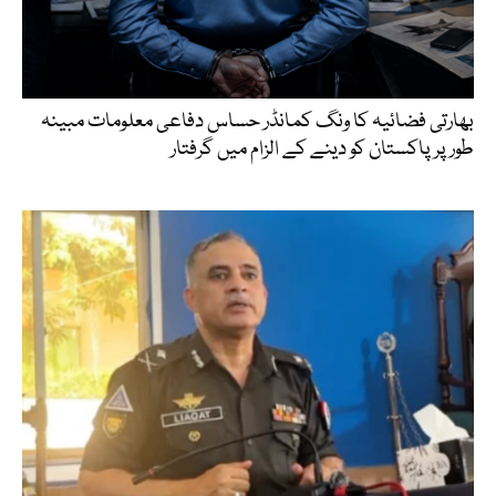
بھارتی فضائیہ کا ونگ کمانڈر حساس دفاعی معلومات مبینہ
طور پر پاکستان کو دینے کے الزام میں گرفتار