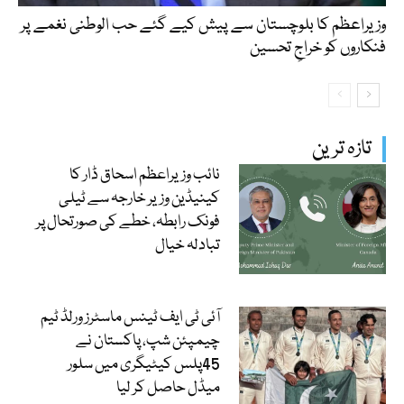
وزیراعظم کا بلوچستان سے پیش کیے گئے حب الوطنی نغمے پر
فنکاروں کو خراجِ تحسین
تازہ ترین
نائب وزیراعظم اسحاق ڈار کا
کینیڈین وزیر خارجہ سے ٹیلی
فونک رابطہ، خطے کی صورتحال پر
تبادلہ خیال
آئی ٹی ایف ٹینس ماسٹرز ورلڈ ٹیم
چیمپئن شپ، پاکستان نے
45پلس کیٹیگری میں سلور
میڈل حاصل کر لیا