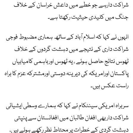
شراکت دارہے جو خطے میں داعش خراسان کے خلاف
جنگ میں کلیدی حیثیت رکھتا ہے۔
انہوں نے کہا کہ اسلام آباد کے ساتھ ہماری مضبوط فوجی
شراکت داری کے نتیجے میں دہشت گردوں کے خلاف
ٹھوس نتائج حاصل ہوئے ، یہ ٹھوس اورباہمی کامیابیاں
پاکستان اورامریکہ کی دیرینہ دوستی اورمشترکہ عزم کا براہ
راست عکس ہیں۔
سربراہ امریکی سینٹکام نے کہا کہ ہمارے وسطی ایشیائی
شراکت دار بھی افغان طالبان میں افغانستان سے پنپتی
دہشت گردی کے خطرات پر محتاط نظر رکھے ہوئے ہیں،