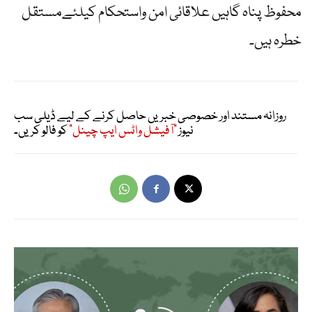
محفوظ پناہ گاہیں علاقائی امن واستحکام کیلئےمستقل
خطرہ ہیں۔
روزانہ مستند اور خصوصی خبریں حاصل کرنے کے لیے ڈیلی سب
نیوز
"آفیشل واٹس ایپ چینل"
کو فالو کریں۔