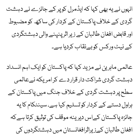
انہوں نے یہ بھی کہا کہ ایڈمرل کوپر کے جائزے نے دہشت
گردی کے خلاف پاکستان کے کردار کی ساکھ کو مضبوط
اور قابض افغان طالبان کے زیر اثر پنپنے والی دہشتگردی
کے نیٹ ورکس کو بےنقاب کردیا ہے۔
عالمی ماہرین نے مزید کہا کہ پاکستان کو ایک اہم انسداد
دہشت گردی شراکت دار قرار دے کر امریکہ نےعالمی
سطح پر دہشت گردی کے خلاف جنگ میں پاکستان کے
ہراول دستے کے کردار کو تسلیم کیا ہے، سینٹکام کا یہ
جائزہ پاکستان کےاس دیرینہ موقف کی توثیق کرتا ہےکہ
افغان طالبان کےزیراثرافغانستان میں دہشتگردوں کی