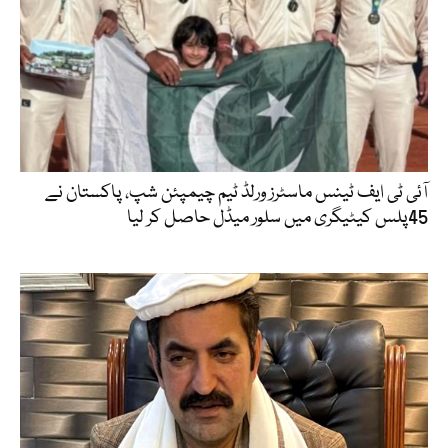
آئی ٹی ایف ٹینس ماسٹرز ورلڈ ٹیم چیمپئن شپ، پاکستان نے
45پلس کیٹیگری میں سلور میڈل حاصل کر لیا