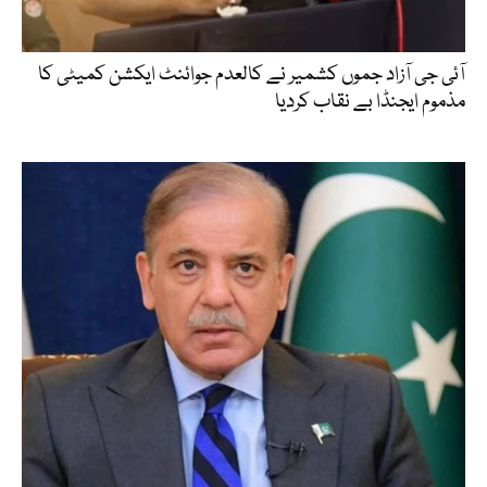
آئی جی آزاد جموں کشمیر نے کالعدم جوائنٹ ایکشن کمیٹی کا
مذموم ایجنڈا بے نقاب کردیا