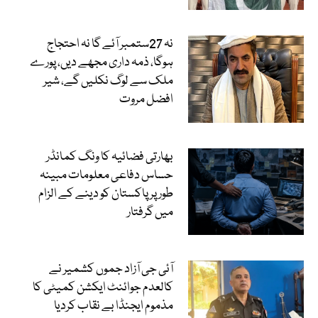
نہ 27ستمبر آئے گا نہ احتجاج
ہوگا، ذمہ داری مجھے دیں، پورے
ملک سے لوگ نکلیں گے، شیر
افضل مروت
بھارتی فضائیہ کا ونگ کمانڈر
حساس دفاعی معلومات مبینہ
طور پر پاکستان کو دینے کے الزام
میں گرفتار
آئی جی آزاد جموں کشمیر نے
کالعدم جوائنٹ ایکشن کمیٹی کا
مذموم ایجنڈا بے نقاب کردیا