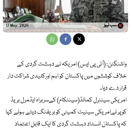
سب نیوز
17 May, 2026
واشنگٹن: (آئی پی ایس) امریکہ نے دہشت گردی کے
خلاف کوششوں میں پاکستان کو اہم اورکلیدی شراکت دار
قرار دے دیا۔
امریکی سینٹرل کمانڈ(سینٹکام) کےسربراہ ایڈمرل بریڈ
کوپر نےامریکی سینیٹ کمیٹی کو بریفنگ دیتے ہوئے کہا
کہ پاکستان انسداد دہشت گردی کا ایک قابل اعتماد