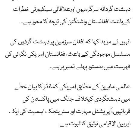
دہشت گردانہ سرگرمیوں اورعلاقائی سیکیورٹی خطرات
کےباعث افغانستان واشنگٹن کی توجہ کا محور ہے۔
انہوں نے مزید کہا کہ افغان سرزمین پر دہشت گردوں کی
مسلسل موجودگی کے باعث افغانستان امریکی نگرانی کی
فہرست میں بدستور پہلے نمبر پر ہے۔
عالمی ماہرین کے مطابق امریکی کمانڈر کا بیان خطے
میں دہشتگردی کیخلاف جنگ میں پاکستان کی
قربانیوں،آپریشنل مہارت اور سٹریٹجک اہمیت کی ایک
اوربین الاقوامی توثیق کا ثبوت ہے۔