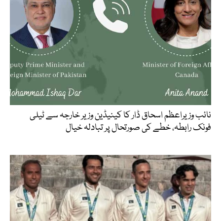
نائب وزیراعظم اسحاق ڈار کا کینیڈین وزیر خارجہ سے ٹیلی
فونک رابطہ، خطے کی صورتحال پر تبادلہ خیال