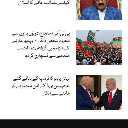
کیلئے عدالت جانے کا اعلان
پی ٹی آئی احتجاج،دونوں بازوں سے
محروم شخص ڈنڈے و پتھر مارنے
کے الزام میں گرفتار،عدالت نے
مقدمے سے ڈسچارج کر دیا
نیتن یاہو کا ٹرمپ کے بنائے گئے
غزہ پیس بورڈ کے امن منصوبے کو
ماننے سے انکار