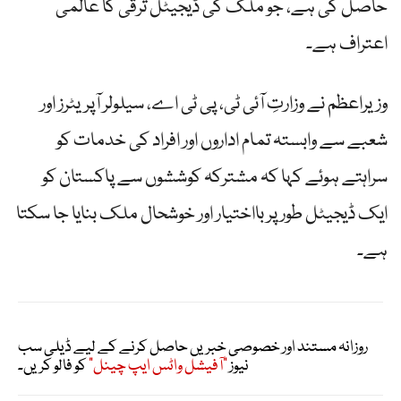
حاصل کی ہے، جو ملک کی ڈیجیٹل ترقی کا عالمی
اعتراف ہے۔
وزیراعظم نے وزارتِ آئی ٹی، پی ٹی اے، سیلولر آپریٹرز اور
شعبے سے وابستہ تمام اداروں اور افراد کی خدمات کو
سراہتے ہوئے کہا کہ مشترکہ کوششوں سے پاکستان کو
ایک ڈیجیٹل طور پر بااختیار اور خوشحال ملک بنایا جا سکتا
ہے۔
روزانہ مستند اور خصوصی خبریں حاصل کرنے کے لیے ڈیلی سب
نیوز
"آفیشل واٹس ایپ چینل"
کو فالو کریں۔