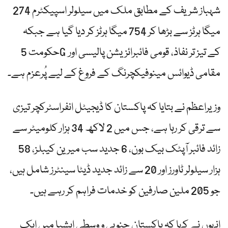
شہباز شریف کے مطابق ملک میں سیلولر اسپیکٹرم 274
میگا ہرٹز سے بڑھا کر 754 میگا ہرٹز کر دیا گیا ہے جبکہ
حکومت 5G کے تیز تر نفاذ، قومی فائبرائزیشن پالیسی اور
مقامی ڈیوائس مینوفیکچرنگ کے فروغ کے لیے پُرعزم ہے۔
وزیراعظم نے بتایا کہ پاکستان کا ڈیجیٹل انفراسٹرکچر تیزی
سے ترقی کر رہا ہے، جس میں 2 لاکھ 34 ہزار کلومیٹر سے
زائد فائبر آپٹک بیک بون، 6 جدید سب میرین کیبلز، 58
ہزار سیلولر ٹاورز اور 20 سے زائد جدید ڈیٹا سینٹرز شامل ہیں،
جو 205 ملین صارفین کو خدمات فراہم کر رہے ہیں۔
انہوں نے کہا کہ پاکستان جنوبی و وسطی ایشیا میں ایک