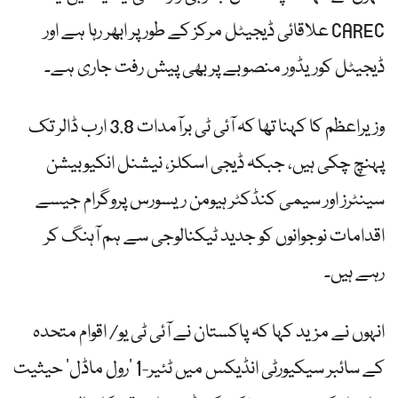
علاقائی ڈیجیٹل مرکز کے طور پر ابھر رہا ہے اور CAREC
ڈیجیٹل کوریڈور منصوبے پر بھی پیش رفت جاری ہے۔
وزیراعظم کا کہنا تھا کہ آئی ٹی برآمدات 3.8 ارب ڈالر تک
پہنچ چکی ہیں، جبکہ ڈیجی اسکلز، نیشنل انکیوبیشن
سینٹرز اور سیمی کنڈکٹر ہیومن ریسورس پروگرام جیسے
اقدامات نوجوانوں کو جدید ٹیکنالوجی سے ہم آہنگ کر
رہے ہیں۔
انہوں نے مزید کہا کہ پاکستان نے آئی ٹی یو/ اقوام متحدہ
کے سائبر سیکیورٹی انڈیکس میں ٹئیر-1 ’رول ماڈل‘ حیثیت