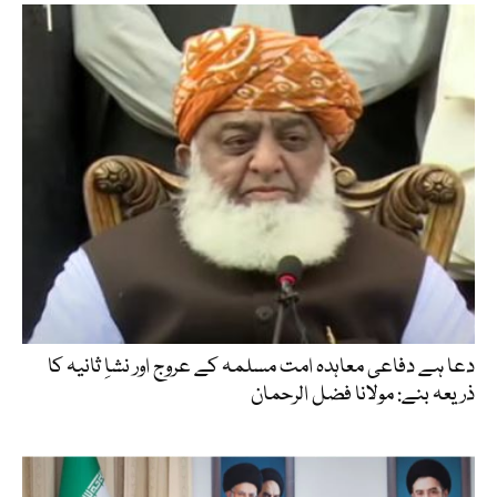
دعا ہے دفاعی معاہدہ امت مسلمہ کے عروج اور نشاِ ثانیہ کا
ذریعہ بنے: مولانا فضل الرحمان