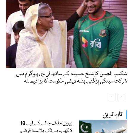
شکیب الحسن کو شیخ حسینہ کے ساتھ ٹی وی پروگرام میں
شرکت مہنگی پڑگئی، بنلہ دیشی حکومت کا بڑا فیصلہ
تازہ ترین
بیرون ملک جانے کے لیے 10
لاکھ روپے تک بلا سود قرض،