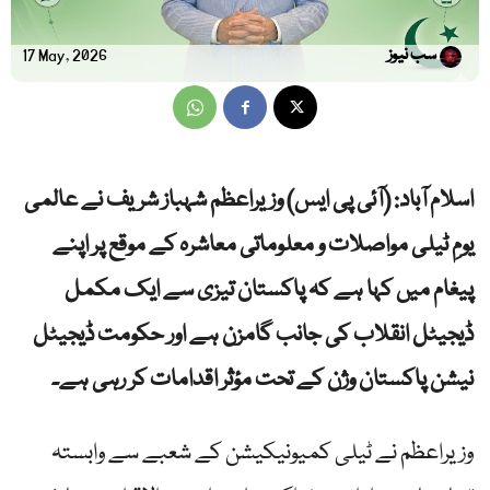
سب نیوز
17 May, 2026
اسلام آباد: (آئی پی ایس) وزیراعظم شہباز شریف نے عالمی
یومِ ٹیلی مواصلات و معلوماتی معاشرہ کے موقع پر اپنے
پیغام میں کہا ہے کہ پاکستان تیزی سے ایک مکمل
ڈیجیٹل انقلاب کی جانب گامزن ہے اور حکومت ڈیجیٹل
نیشن پاکستان وژن کے تحت مؤثر اقدامات کر رہی ہے۔
وزیراعظم نے ٹیلی کمیونیکیشن کے شعبے سے وابستہ