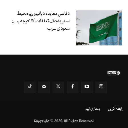
دفاعی معاہدہ دہائیوں پر محیط
اسٹریٹجک تعلقات کا نتیجہ ہے:
سعودی عرب
رابطہ کریں
ہماری ٹیم
Copyright © 2026, All Rights Reserved