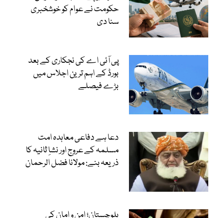
حکومت نے عوام کو خوشخبری
سنا دی
پی آئی اے کی نجکاری کے بعد
بورڈ کے اہم ترین اجلاس میں
بڑے فیصلے
دعا ہے دفاعی معاہدہ امت
مسلمہ کے عروج اور نشاِ ثانیہ کا
ذریعہ بنے: مولانا فضل الرحمان
بلوچستان؛ امن و امان کی