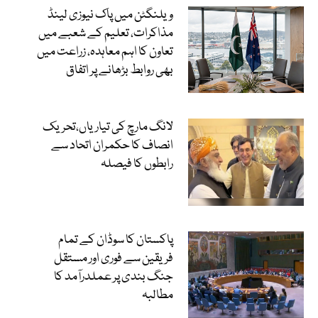
ویلنگٹن میں پاک نیوزی لینڈ
مذاکرات، تعلیم کے شعبے میں
تعاون کا اہم معاہدہ، زراعت میں
بھی روابط بڑھانے پر اتفاق
لانگ مارچ کی تیاریاں،تحریک
انصاف کا حکمران اتحاد سے
رابطوں کا فیصلہ
پاکستان کا سوڈان کے تمام
فریقین سے فوری اور مستقل
جنگ بندی پر عملدرآمد کا
مطالبہ