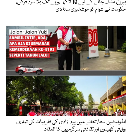
بیرون ملک جانے کے لیے 10 لاکھ روپے تک بلا سود قرض،
حکومت نے عوام کو خوشخبری سنا دی
انڈونیشین سفارتخانے میں یومِ آزادی کی تقریبات کی تیاری،
روایتی کھیلوں اور ثقافتی سرگرمیوں کا انعقاد