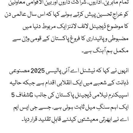
تمام ماہرین، اداروں، شراکت داروں اور بین الاقوامی معاونین
کو خراجِ تحسین پیش کرتے ہوئے کہا کہ اس سال عالمی دن
کا موضوع ڈیجیٹل لائف لائنز ایک مربوط دنیا میں
مضبوطی و پائیداری کا فروغ پاکستان کے قومی وژن سے
مکمل ہم آہنگ ہے۔
انہوں نے کہا کہ نیشنل اے آئی پالیسی 2025 مصنوعی
ذہانت کے شعبے میں ایک انقلابی اقدام ہے جبکہ حالیہ
شفاف 5G اسپیکٹرم نیلامی ڈیجیٹل پاکستان کی جانب
ایک اہم سنگِ میل ثابت ہوئی ہے، جسے جی ایس ایم
اے نے ابھرتی معیشتوں کیلئے قابلِ تقلید قرار دیا۔