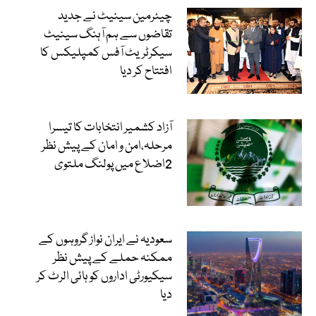
چیئرمین سینیٹ نے جدید
تقاضوں سے ہم آہنگ سینیٹ
سیکرٹریٹ آفس کمپلیکس کا
افتتاح کر دیا
آزاد کشمیر انتخابات کا تیسرا
مرحلہ،امن و امان کے پیش نظر
2اضلاع میں پولنگ ملتوی
سعودیہ نے ایران نواز گروہوں کے
ممکنہ حملے کے پیش نظر
سیکیورٹی اداروں کو ہائی الرٹ کر
دیا