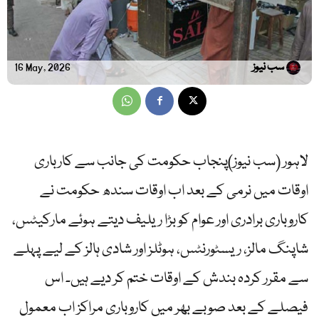
سب نیوز
16 May, 2026
لاہور (سب نیوز)پنجاب حکومت کی جانب سے کارباری
اوقات میں نرمی کے بعد اب اوقات سندھ حکومت نے
کاروباری برادری اور عوام کو بڑا ریلیف دیتے ہوئے مارکیٹس،
شاپنگ مالز، ریسٹورنٹس، ہوٹلز اور شادی ہالز کے لیے پہلے
سے مقرر کردہ بندش کے اوقات ختم کر دیے ہیں۔ اس
فیصلے کے بعد صوبے بھر میں کاروباری مراکز اب معمول