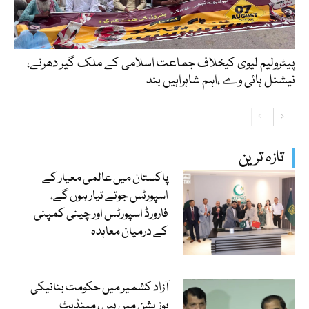
پیٹرولیم لیوی کیخلاف جماعت اسلامی کے ملک گیر دھرنے،
نیشنل ہائی وے ،اہم شاہراہیں بند
تازہ ترین
پاکستان میں عالمی معیار کے
اسپورٹس جوتے تیار ہوں گے،
فارورڈ اسپورٹس اور چینی کمپنی
کے درمیان معاہدہ
آزاد کشمیر میں حکومت بنانیکی
پوزیشن میں ہیں ، مینڈیٹ