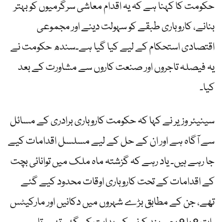
حکومت کا کہنا ہے کہ یہ اقدام معاشی سرگرمیوں کو بہتر
بنانے، کاروباری طبقے کو سہولت دینے اور مجموعی
اقتصادی استحکام کے لیے کیا گیا ہے۔سندھ حکومت نے
یہ فیصلہ تاجروں اور صنعت کاروں سے مشاورت کے بعد
کیا۔
سینیئر وزیر نے کہا کہ حکومت کاروباری برادری کے مسائل
سے آگاہ ہے اور ان کے حل کے لیے مسلسل اقدامات کیے
جا رہے ہیں۔ یاد رہے کہ گزشتہ ماہ ملک میں توانائی بچت
کے اقدامات کے تحت کاروباری اوقات محدود کیے گئے
تھے، جن کے مطابق بڑے شہروں میں دکانیں اور مارکیٹس