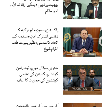
چھیننے نہیں دینگے ، رانا ثنا اللہ ،
امیر مقام
پاکستان، سعودیہ اور ترکیہ کا
دفاعی اشتراک امتِ مسلمہ کے
اتحاد کا عملی مظہر ہے،عاطف
اکرام شیخ
جنوبی سوڈان میں پائیدار امن
کیلئے پاکستان کی عالمی
کوششوں کی حمایت کا اعادہ
آئی سی سی آئی میں پاک چین