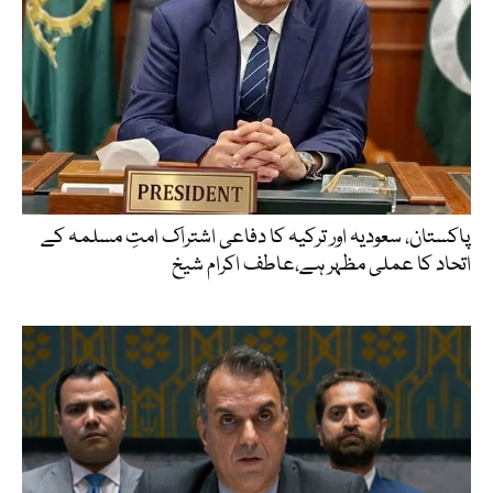
پاکستان، سعودیہ اور ترکیہ کا دفاعی اشتراک امتِ مسلمہ کے
اتحاد کا عملی مظہر ہے،عاطف اکرام شیخ