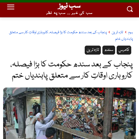
سب نیوز
سب کی خبر ... سب پہ نظر
ہوم
تازہ ترین
پنجاب کے بعد سندھ حکومت کا بڑا فیصلہ، کاروباری اوقاتِ کار سے متعلق
پابندیاں ختم
کامرس
سندھ
تازہ ترین
پنجاب کے بعد سندھ حکومت کا بڑا فیصلہ،
کاروباری اوقاتِ کار سے متعلق پابندیاں ختم