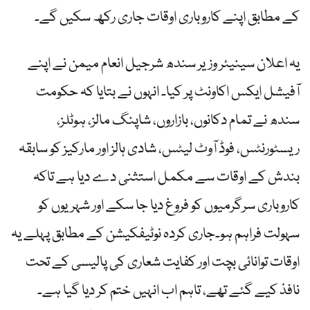
کے مطابق اپنے کاروباری اوقات جاری رکھ سکیں گے۔
یہ اعلان سینیئر وزیر سندھ شرجیل انعام میمن نے اپنے
آفیشل ایکس اکاونٹ پر کیا۔ انہوں نے بتایا کہ حکومت
سندھ نے تمام دکانوں، بازاروں، شاپنگ مالز، ہوٹلز،
ریسٹورنٹس، فوڈ آوٹ لیٹس، شادی ہالز اور مارکیز کو سابقہ
بندش کے اوقات سے مکمل استثنی دے دیا ہے تاکہ
کاروباری سرگرمیوں کو فروغ دیا جا سکے اور شہریوں کو
سہولت فراہم ہو۔جاری کردہ نوٹیفکیشن کے مطابق پہلے یہ
اوقات توانائی بچت اور کفایت شعاری کی پالیسی کے تحت
نافذ کیے گئے تھے، تاہم اب انہیں ختم کر دیا گیا ہے۔