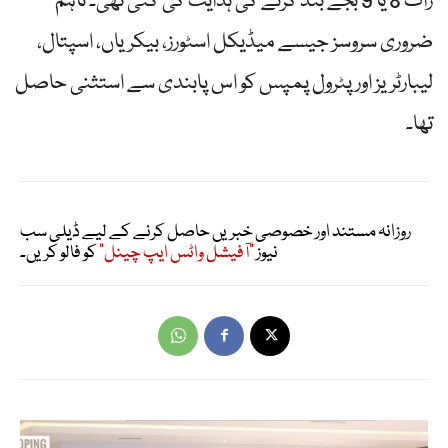
رات 8 یا 9 بجے بند کرنے کی ہدایت کی گئی تھی۔ تاہم
ضروری سروسز جیسے میڈیکل اسٹورز، بیکریاں، اسپتال،
لیبارٹریز اور پٹرول پمپس کو اس پابندی سے استثنی حاصل
تھا۔
روزانہ مستند اور خصوصی خبریں حاصل کرنے کے لیے ڈیلی سب
نیوز
"آفیشل واٹس ایپ چینل"
کو فالو کریں۔