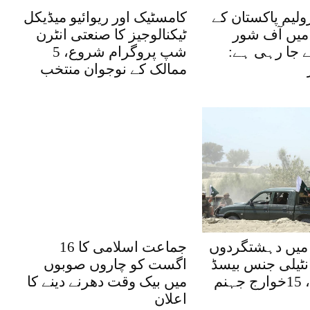
ولیم پاکستان کے
کامسٹیک اور ریوائیو میڈیکل
یں آف شور
ٹیکنالوجیز کا صنعتی انٹرن
ے جا رہی ہے:
شپ پروگرام شروع، 5
ممالک کے نوجوان منتخب
میں دہشتگردوں
جماعت اسلامی کا 16
نٹیلی جنس بیسڈ
اگست کو چاروں صوبوں
کارروائیاں، 15خوارج جہنم
میں بیک وقت دھرنے دینے کا
اعلان