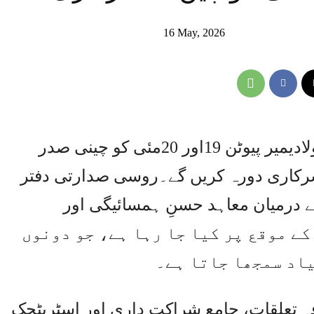
16 May, 2026
ماسکو (آئی پی ایس )روسی صدر ولادیمیر پیوٹن 19اور 20مئی کو چینی صدر
رکاری دورہ کریں گے۔روسی صدارتی دفتر
 درمیان معاہد حسنِ ہمسائیگی اور
 25ویں سالگرہ کے موقع پر کیا جا رہا ہے، جو دونوں
اد سمجھا جاتا ہے۔
ہ تعلقات، جامع شراکت داری اور اسٹریٹجک