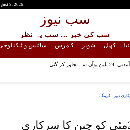
gust 9, 2026
سب نیوز
سب کی خبر ... سب پہ نظر
نیا
کھیل
شوبز
کامرس
سائنس و ٹیکنالوجی
 تجاوز کر گئی
ولادیمیر پیوٹن 19اور 20مئی کو چین کا سرکاری