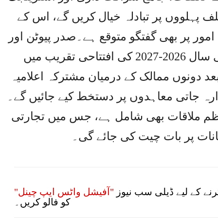
ف پہلووں پر تبادلہ خیال کریں گے، اس کے
 امور پر بھی گفتگو متوقع ہے۔صدر پیوٹن اور
صدر شی جن پنگ روس چین تعلیمی سال 2026-2027 کی افتتاحی تقریب میں
د دونوں ممالک کے درمیان مشترکہ اعلامیہ
دارہ جاتی معاہدوں پر دستخط کیے جائیں گے۔
عظم ملاقات بھی شامل ہے، جس میں تجارتی
انات پر بات چیت کی جائے گی۔
نے کے لیے ڈیلی سب نیوز
"آفیشل واٹس ایپ چینل"
کو فالو کریں۔