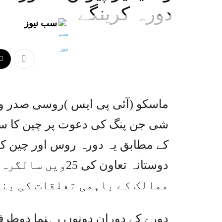
دورہ کرینگے
سب نیوز
شی جن پنگ کی دعوت پر چین کا س
کے مطابق یہ دورہ روس اور چین کے
دوستانہ تعاون کی
ممالک کے باہمی تعلقات کی بنی
دورے کے دوران دونوں رہنما دوطرف