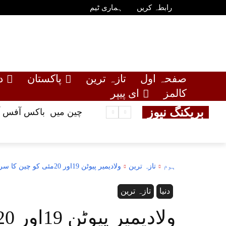
رابطہ کریں
ہماری ٹیم
صفحہ اول
تازہ ترین
پاکستان
د
کالمز
ای پیپر
بریکنگ نیوز
چین میں باکس آفس آمدنی 24 بلین یوآن سے
ہوم
تازہ ترین
ولادیمیر پیوٹن 19اور 20مئی کو چین کا سرکاری دورہ کرینگے
دنیا
تازہ ترین