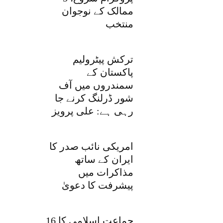
ممالک کے نوجوان
منتخب
ترکش پیٹرولیم
پاکستان کے
سمندروں میں آف
شور ڈرلنگ کرنے جا
رہی ہے: علی پرویز
امریکی نائب صدر کا
ایران کے ساتھ
مذاکرات میں
پیشرفت کا دعویٰ
جماعت اسلامی کا 16