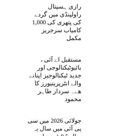
رازی ہسپتال
راولپنڈی میں گردے
کی پتھری کی 1,000
کامیاب سرجریز
مکمل
مستقبل اے آئی ،
بائیوٹیکنالوجی اور
جدید ٹیکنالوجیز اپنانے
والے انٹرپرینیورز کا
ھے۔ سردار طاہر
محمود
جولائی 2026 میں سی
پی آئی میں سال بہ