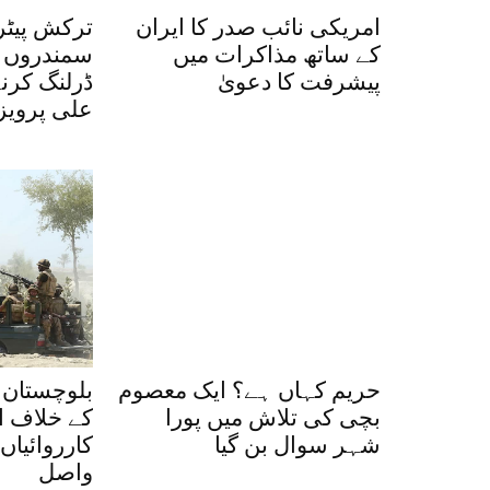
امریکی نائب صدر کا ایران
ترکش پیٹر
کے ساتھ مذاکرات میں
سمندروں م
پیشرفت کا دعویٰ
ڈرلنگ کرن
علی پرویز
حریم کہاں ہے؟ ایک معصوم
بلوچستان 
بچی کی تلاش میں پورا
کے خلاف ا
شہر سوال بن گیا
واصل