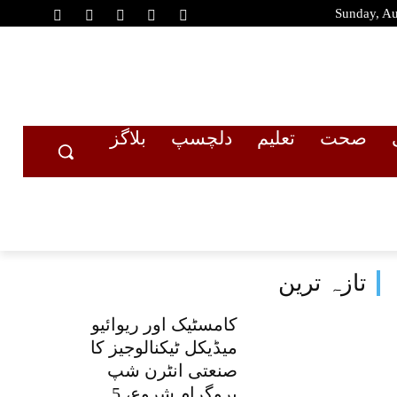
Sunday, Au
صحت
تعلیم
دلچسپ
بلاگز
تازہ ترین
کامسٹیک اور ریوائیو
میڈیکل ٹیکنالوجیز کا
صنعتی انٹرن شپ
پروگرام شروع، 5