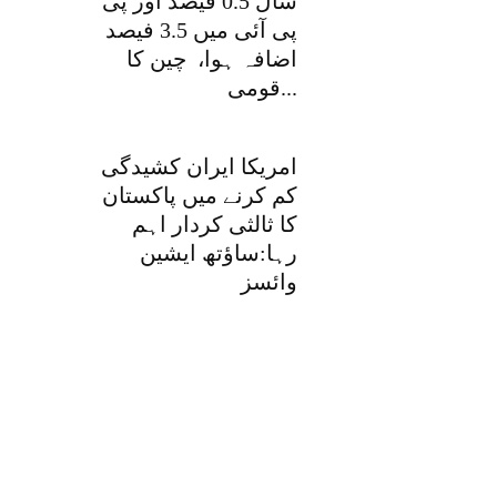
سال 0.5 فیصد اور پی
پی آئی میں 3.5 فیصد
اضافہ ہوا، چین کا
قومی...
امریکا ایران کشیدگی
کم کرنے میں پاکستان
کا ثالثی کردار اہم
رہا:ساؤتھ ایشین
وائسز