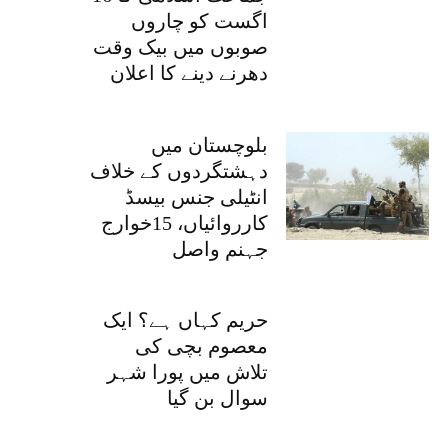
اگست کو چاروں
صوبوں میں بیک وقت
دھرنے دینے کا اعلان
بلوچستان میں
دہشتگردوں کے خلاف
انٹیلی جنس بیسڈ
کارروائیاں، 15خوارج
جہنم واصل
حریم کہاں ہے؟ ایک
معصوم بچی کی
تلاش میں پورا شہر
سوال بن گیا