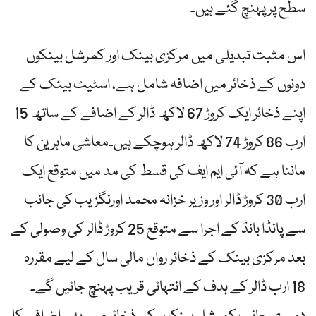
سطح پر پہنچ گئے ہیں۔
اس مثبت تبدیلی میں مرکزی بینک اور کمرشل بینکوں
دونوں کے ذخائر میں اضافہ شامل ہے، اسٹیٹ بینک کے
اپنے ذخائر ایک کروڑ 67 لاکھ ڈالر کے اضافے کے ساتھ 15
ارب 86 کروڑ 74 لاکھ ڈالر ہوچکے ہیں۔معاشی ماہرین کا
ماننا ہے کہ آئی ایم ایف کی قسط کی مد میں متوقع ایک
ارب 30 کروڑ ڈالر اور وزیر خزانہ محمد اورنگزیب کی جانب
سے پانڈا بانڈ کے اجرا سے متوقع 25 کروڑ ڈالر کی وصولی کے
بعد مرکزی بینک کے ذخائر رواں مالی سال کے لیے مقررہ
18 ارب ڈالر کے ہدف کے انتہائی قریب پہنچ جائیں گے۔