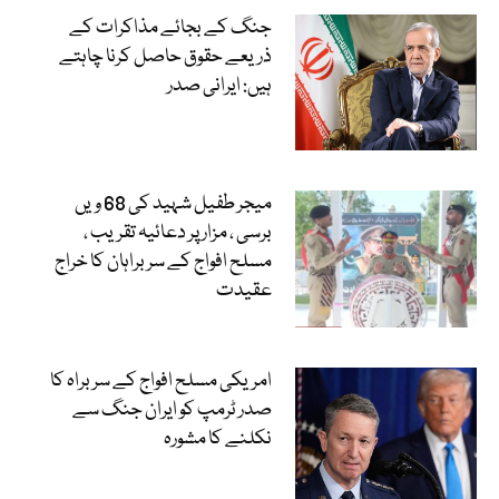
جنگ کے بجائے مذاکرات کے
ذریعے حقوق حاصل کرنا چاہتے
ہیں: ایرانی صدر
میجر طفیل شہید کی 68 ویں
برسی ، مزار پر دعائیہ تقریب ،
مسلح افواج کے سربراہان کا خراج
عقیدت
امریکی مسلح افواج کے سربراہ کا
صدر ٹرمپ کو ایران جنگ سے
نکلنے کا مشورہ