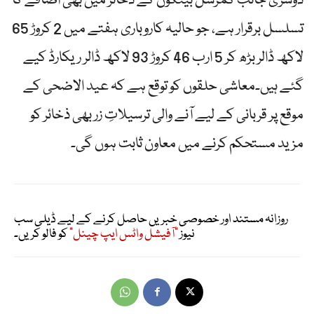
دوسری جانب کمرشل بینکوں کے ذخائر میں بھی اضافے کا
تسلسل برقرار ہے، جو حالیہ کاروباری ہفتے میں 2 کروڑ 65
لاکھ ڈالر بڑھ کر 5 ارب 46 کروڑ 93 لاکھ ڈالر ریکارڈ کیے
گئے ہیں۔معاشی حلقوں کو توقع ہے کہ عید الاضحی کے
موقع پر قربانی کے لیے آنے والی ترسیلاتِ زر بھی ذخائر کو
مزید مستحکم کرنے میں معاون ثابت ہوں گی۔
روزانہ مستند اور خصوصی خبریں حاصل کرنے کے لیے ڈیلی سب
نیوز
"آفیشل واٹس ایپ چینل"
کو فالو کریں۔