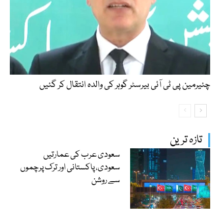
چئیرمین پی ٹی آئی بیرسٹر گوہر کی والدہ انتقال کر گئیں
تازہ ترین
سعودی عرب کی عمارتیں
سعودی، پاکستانی اور ترک پرچموں
سے روشن