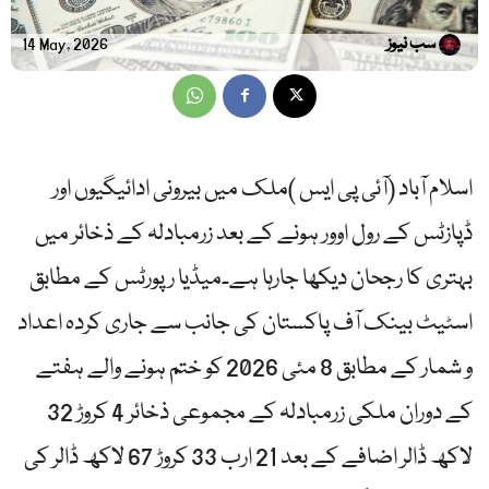
سب نیوز
14 May, 2026
اسلام آباد (آئی پی ایس )ملک میں بیرونی ادائیگیوں اور
ڈپازٹس کے رول اوور ہونے کے بعد زرمبادلہ کے ذخائر میں
بہتری کا رجحان دیکھا جارہا ہے۔میڈیا رپورٹس کے مطابق
اسٹیٹ بینک آف پاکستان کی جانب سے جاری کردہ اعداد
و شمار کے مطابق 8 مئی 2026 کو ختم ہونے والے ہفتے
کے دوران ملکی زرمبادلہ کے مجموعی ذخائر 4 کروڑ 32
لاکھ ڈالر اضافے کے بعد 21 ارب 33 کروڑ 67 لاکھ ڈالر کی