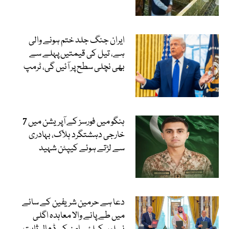
ایران جنگ جلد ختم ہونے والی
ہے، تیل کی قیمتیں پہلے سے
بھی نچلی سطح پر آئیں گی، ٹرمپ
ہنگو میں فورسز کے آپریشن میں 7
خارجی دہشتگرد ہلاک، بہادری
سے لڑتے ہوئے کیپٹن شہید
دعا ہے حرمین شریفین کے سائے
میں طے پانے والا معاہدہ اگلی