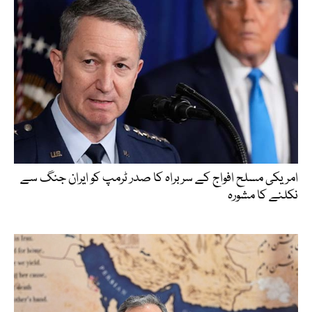
امریکی مسلح افواج کے سربراہ کا صدر ٹرمپ کو ایران جنگ سے
نکلنے کا مشورہ