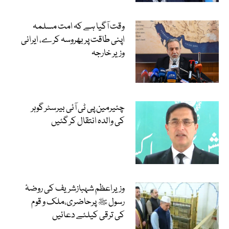
وقت آگیا ہے کہ امت مسلمہ
اپنی طاقت پر بھروسہ کرے، ایرانی
وزیر خارجہ
چئیرمین پی ٹی آئی بیرسٹر گوہر
کی والدہ انتقال کر گئیں
وزیراعظم شہبازشریف کی روضۂ
رسول ﷺ پرحاضری،ملک و قوم
کی ترقی کیلئے دعائیں