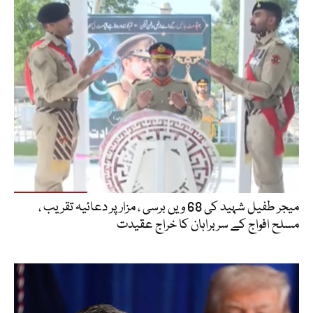
میجر طفیل شہید کی 68 ویں برسی ، مزار پر دعائیہ تقریب ،
مسلح افواج کے سربراہان کا خراج عقیدت