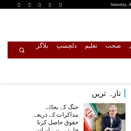
Saturday, 
صحت
تعلیم
دلچسپ
بلاگز
تازہ ترین
جنگ کے بجائے
مذاکرات کے ذریعے
حقوق حاصل کرنا
چاہتے ہیں: ایرانی