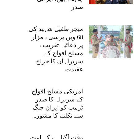
صدر
میجر طفیل شہید کی
68 ویں برسی ، مزار
پر دعائیہ تقریب ،
مسلح افواج کے
سربراہان کا خراج
عقیدت
امریکی مسلح افواج
کے سربراہ کا صدر
ٹرمپ کو ایران جنگ
سے نکلنے کا مشورہ
وقت آگیا ہے کہ امت