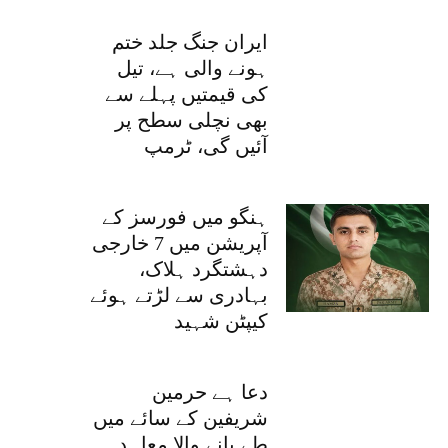
ایران جنگ جلد ختم
ہونے والی ہے، تیل
کی قیمتیں پہلے سے
بھی نچلی سطح پر
آئیں گی، ٹرمپ
ہنگو میں فورسز کے
آپریشن میں 7 خارجی
دہشتگرد ہلاک،
بہادری سے لڑتے ہوئے
کیپٹن شہید
دعا ہے حرمین
شریفین کے سائے میں
طے پانے والا معاہدہ