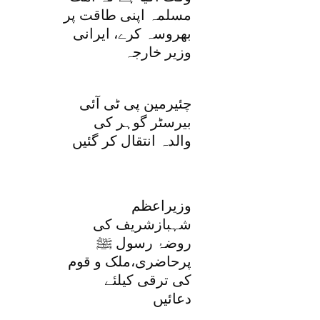
مسلمہ اپنی طاقت پر
بھروسہ کرے، ایرانی
وزیر خارجہ
چئیرمین پی ٹی آئی
بیرسٹر گوہر کی
والدہ انتقال کر گئیں
وزیراعظم
شہبازشریف کی
روضۂ رسول ﷺ
پرحاضری،ملک و قوم
کی ترقی کیلئے
دعائیں