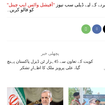
نے کے لیے ڈیلی سب نیوز
"آفیشل واٹس ایپ چینل"
کو فالو کریں۔
پچھلی خبر
کویت کے تعاون سے 45ہزار ٹن ڈیزل پاکستان پہنچ
گیا، علی پرویز ملک کا اظہارِ تشکر