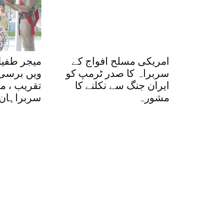
امریکی مسلح افواج کے
سربراہ کا صدر ٹرمپ کو
ویں برسی ،
ایران جنگ سے نکلنے کا
تقریب ، م
مشورہ
سربراہان 