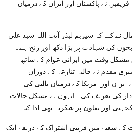
 فریقین نے پاکستان اور ایران کے درمیان
نے کہا کہ سپریم لیڈر آیت اللہ سید علی
بچوں کی شہادت پر بڑا دکھ اور رنج ہے۔
س مشکل وقت میں ایرانی عوام کے ساتھ
یری مقدم نے حالیہ تنازعہ کے دوران
یران اور امریکا کے درمیان ثالثی کی
ار کی تعریف کی۔ انہوں نے مشکل حالات
جہتی اور تعاون پر شکریہ بھی ادا کیا۔
 کے شعبے میں قریبی اشتراک کے ذریعے ایک