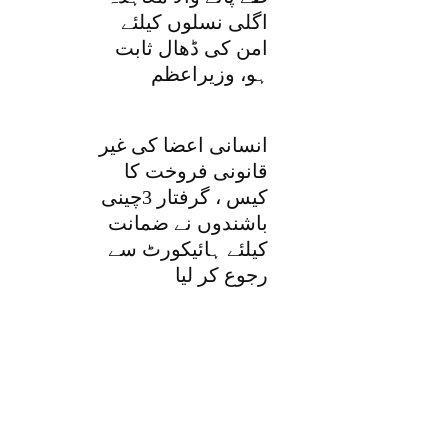
اگلی نسلوں کیلئے
امن کی ڈھال ثابت
ہو، وزیراعظم
انسانی اعضا کی غیر
قانونی فروخت کا
کیس ، گرفتار 3چینی
باشندوں نے ضمانت
کیلئے ہائیکورٹ سے
رجوع کر لیا