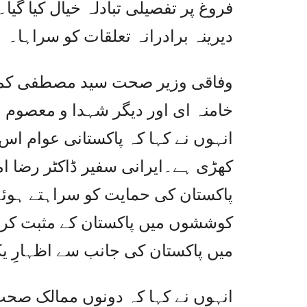
فروغ پر تفصیلی تبادلہ خیال کیا گیا۔
دیرینہ برادرانہ تعلقات کو سراہا۔
وفاقی وزیر صحت سید مصطفی کمال 
خامنہ ای اور دیگر شہدا و معصوم 
انہوں نے کہا کہ پاکستانی عوام ا
کھڑی ہے۔ایرانی سفیر ڈاکٹر رضا ام
پاکستان کی حمایت کو سراہتے ہوئے ا
کوششوں میں پاکستان کے مثبت کرد
میں پاکستان کی جانب سے اظہارِ یک
انہوں نے کہا کہ دونوں ممالک صحت