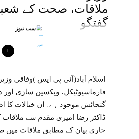
ملاقات، صحت کے شعبے 
گفتگو
سب نیوز
اسلام آباد(آئی پی ایس )وفاقی وز
فارماسیوٹیکل، ویکسین سازی اور 
گنجائش موجود ہے۔ان خیالات کا اظہ
ڈاکٹر رضا امیری مقدم سے ملاقات 
جاری بیان کے مطابق ملاقات میں 