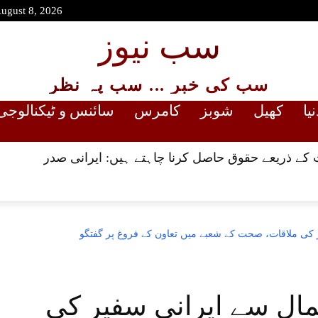
August 8, 2026
سب نیوز
سب کی خبر ... سب پہ نظر
نیا
کھیل
شوبز
کامرس
سائنس و ٹیکنالوجی
 کے ذریعے حقوق حاصل کرنا چاہتے ہیں: ایرانی صدر
ی ملاقات، صحت کے شعبے میں تعاون کے فروغ پر گفتگو
ل سے ایرانی سفیر کی