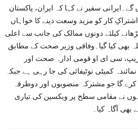
ے۔ایرانی سفیر نے کہا کہ ایران، پاکستان
تراکِ کار کو مزید وسعت دینے کا خواہاں
ھانے کیلئے دونوں ممالک کی جانب سے اعلی
ہ بھی کیا گیا۔وفاقی وزیر صحت کے مطابق
یپ، سی ای او قومی ادارہ صحت اور
مائندہ کمیٹی نوٹیفائی کی جا رہی ہے جبکہ
زد کرے گا جو مشترکہ منصوبوں اور دوطرفہ
نہوں نے مقامی سطح پر ویکسین کی تیاری
بھی آگاہ کیا۔