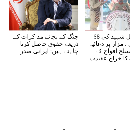
میجر طفیل شہید کی 68
جنگ کے بجائے مذاکرات کے
 مزار پر دعائیہ
ذریعے حقوق حاصل کرنا
سلح افواج کے
چاہتے ہیں: ایرانی صدر
کا خراج عقیدت