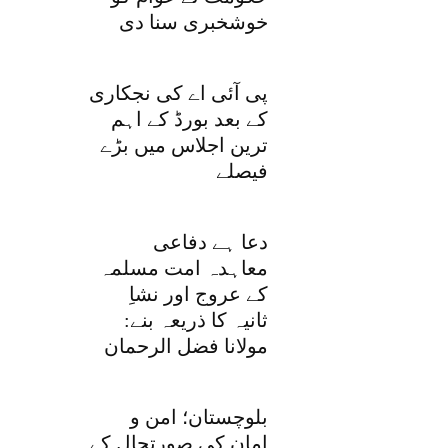
خوشخبری سنا دی
پی آئی اے کی نجکاری
کے بعد بورڈ کے اہم
ترین اجلاس میں بڑے
فیصلے
دعا ہے دفاعی
معاہدہ امت مسلمہ
کے عروج اور نشاِ
ثانیہ کا ذریعہ بنے:
مولانا فضل الرحمان
بلوچستان؛ امن و
امان کی صورتحال کے