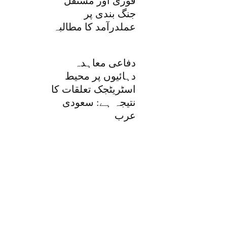
فوری اور مستقل
جنگ بندی پر
عملدرآمد کا مطالبہ
دفاعی معاہدہ
دہائیوں پر محیط
اسٹریٹجک تعلقات کا
نتیجہ ہے: سعودی
عرب