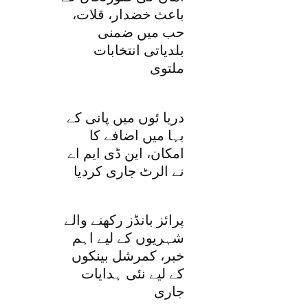
باعث خضدار، قلات،
حب میں ضمنی
بلدیاتی انتخابات
ملتوی
دریا ئوں میں پانی کے
بہا میں اضافے کا
امکان، این ڈی ایم اے
نے الرٹ جاری کردیا
پرائز بانڈز رکھنے والے
شہریوں کے لیے اہم
خبر، کمرشل بینکوں
کے لیے نئی ہدایات
جاری