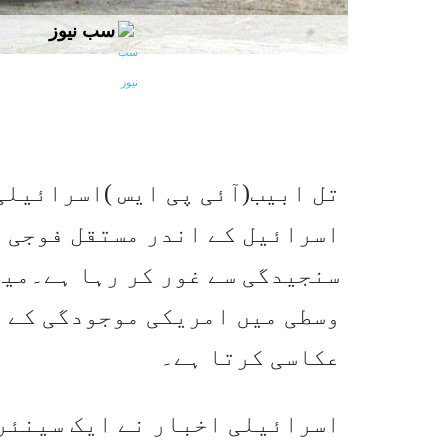
سب نیوز
تل ابیب(آئی پی ایس )اسرائیلی
اسرائیل کے اندر مستقل فوجی د
سنجیدگی سے غور کر رہا ہے۔میڈ
وسطی میں امریکی موجودگی کے 
عکاسی کرتا ہے۔
اسرائیلی اخبار نے ایک سینئر