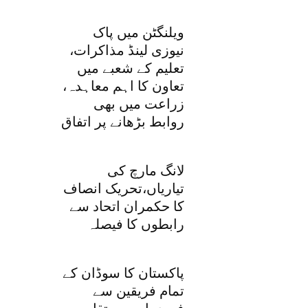
ویلنگٹن میں پاک
نیوزی لینڈ مذاکرات،
تعلیم کے شعبے میں
تعاون کا اہم معاہدہ،
زراعت میں بھی
روابط بڑھانے پر اتفاق
لانگ مارچ کی
تیاریاں،تحریک انصاف
کا حکمران اتحاد سے
رابطوں کا فیصلہ
پاکستان کا سوڈان کے
تمام فریقین سے