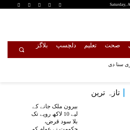
Saturday, 
صحت
تعلیم
دلچسپ
بلاگز
تازہ ترین
بیرون ملک جانے کے
لیے 10 لاکھ روپے تک
بلا سود قرض،
حکومت نے عوام کو