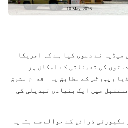
10 May, 2026
 میڈیا نے دعوی کیا ہے کہ امریکا
ستوں کی تعیناتی کے امکان پر
یا رپورٹس کے مطابق یہ اقدام مشرق
مستقبل میں ایک بنیادی تبدیلی کی
 سکیورٹی ذرائع کے حوالے سے بتایا