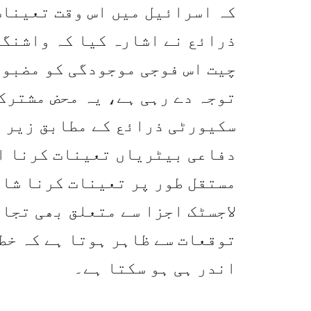
کہ اسرائیل میں اس وقت تعینات
ذرائع نے اشارہ کیا کہ واشنگٹ
چیت اس فوجی موجودگی کو مضبوط
توجہ دے رہی ہے، یہ محض مشترک
سکیورٹی ذرائع کے مطابق زیر 
دفاعی بیٹریاں تعینات کرنا ا
مستقل طور پر تعینات کرنا شامل
لاجسٹک اجزا سے متعلق بھی تجا
توقعات سے ظاہر ہوتا ہے کہ خط
اندر ہی ہو سکتا ہے۔