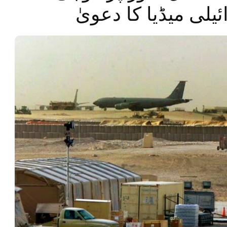
یلی میڈیا کا دعویٰ