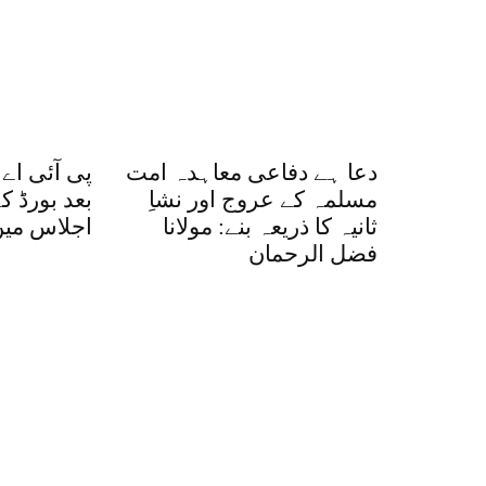
دعا ہے دفاعی معاہدہ امت
پی آئی اے
مسلمہ کے عروج اور نشاِ
بعد بورڈ ک
ثانیہ کا ذریعہ بنے: مولانا
اجلاس میں
فضل الرحمان