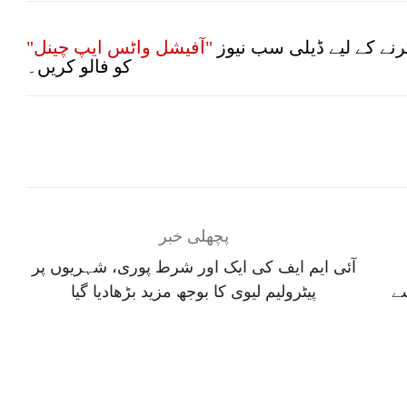
نے کے لیے ڈیلی سب نیوز
"آفیشل واٹس ایپ چینل"
کو فالو کریں۔
پچھلی خبر
آئی ایم ایف کی ایک اور شرط پوری، شہریوں پر
سے
پیٹرولیم لیوی کا بوجھ مزید بڑھادیا گیا