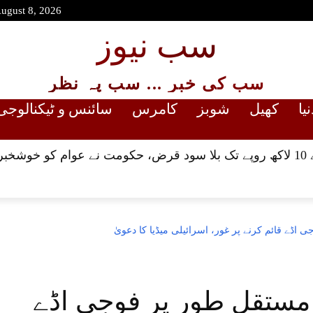
August 8, 2026
سب نیوز
سب کی خبر ... سب پہ نظر
نیا
کھیل
شوبز
کامرس
سائنس و ٹیکنالوجی
ا دی
 اڈے قائم کرنے پر غور، اسرائیلی میڈیا کا دعویٰ
ں مستقل طور پر فوجی اڈے