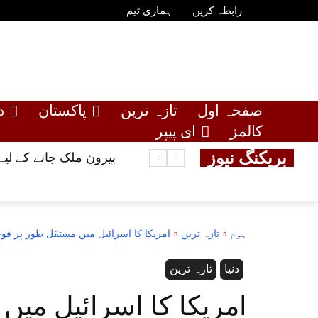
رابطہ کریں
ہماری ٹیم
صفحہ اول
تازہ ترین
پاکستان
د
کالمز
ای پیپر
بریکنگ نیوز
بیرون ملک جانے کے لیے 10 لاکھ روپے تک بلا سود قرض، حکومت نے عوام کو خوشخبری سن
ہوم
تازہ ترین
امریکا کا اسرائیل میں مستقل طور پر فوجی
دنیا
تازہ ترین
امریکا کا اسرائیل می