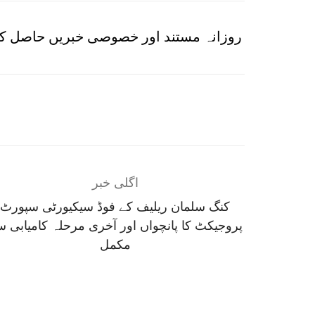
روزانہ مستند اور خصوصی خبریں حاصل کر
اگلی خبر
کنگ سلمان ریلیف کے فوڈ سیکیورٹی سپورٹ
پروجیکٹ کا پانچواں اور آخری مرحلہ کامیابی 
مکمل