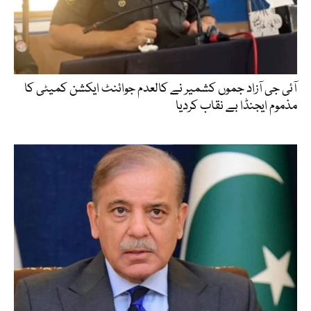
آئی جی آزاد جموں کشمیر نے کالعدم جوائنٹ ایکشن کمیٹی کا
مذموم ایجنڈا بے نقاب کردیا