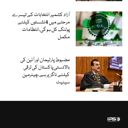
آزاد کشمیر انتخابات کے تیسرے
مرحلے میں 4نشستوں کیلئے
پولنگ کل ہو گی،انتظامات
مکمل
مضبوط پارلیمان اور آئین کی
بالادستی پاکستان کی ترقی
کیلئے ناگزیر ہے،چیئرمین
سینیٹ