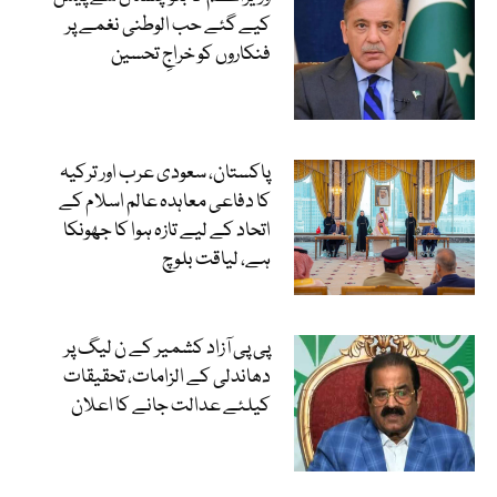
کیے گئے حب الوطنی نغمے پر
فنکاروں کو خراجِ تحسین
پاکستان، سعودی عرب اور ترکیہ
کا دفاعی معاہدہ عالم اسلام کے
اتحاد کے لیے تازہ ہوا کا جھونکا
ہے، لیاقت بلوچ
پی پی آزاد کشمیر کے ن لیگ پر
دھاندلی کے الزامات، تحقیقات
کیلئے عدالت جانے کا اعلان