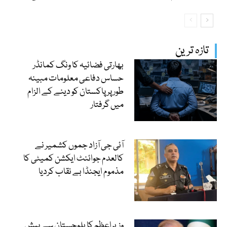
تازہ ترین
بھارتی فضائیہ کا ونگ کمانڈر
حساس دفاعی معلومات مبینہ
طور پر پاکستان کو دینے کے الزام
میں گرفتار
آئی جی آزاد جموں کشمیر نے
کالعدم جوائنٹ ایکشن کمیٹی کا
مذموم ایجنڈا بے نقاب کردیا
وزیراعظم کا بلوچستان سے پیش