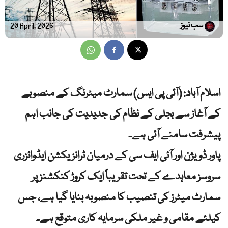
سب نیوز
20 April, 2026
اسلام آباد: (آئی پی ایس) سمارٹ میٹرنگ کے منصوبے
کے آغاز سے بجلی کے نظام کی جدیدیت کی جانب اہم
پیشرفت سامنے آئی ہے۔
پاور ڈویژن اور آئی ایف سی کے درمیان ٹرانزیکشن ایڈوائزری
سروسز معاہدے کے تحت تقریباً ایک کروڑ کنکشنز پر
سمارٹ میٹرز کی تنصیب کا منصوبہ بنایا گیا ہے، جس
کیلئے مقامی و غیر ملکی سرمایہ کاری متوقع ہے۔