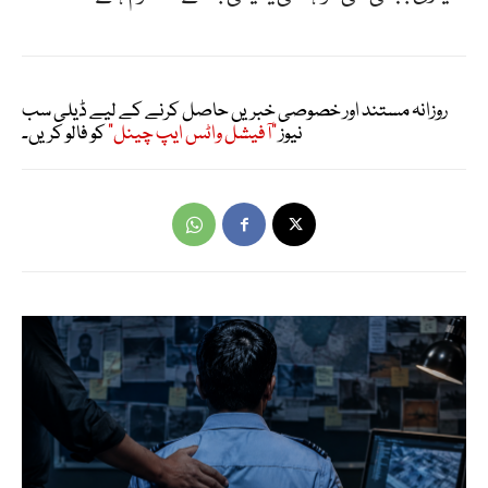
روزانہ مستند اور خصوصی خبریں حاصل کرنے کے لیے ڈیلی سب
نیوز
"آفیشل واٹس ایپ چینل"
کو فالو کریں۔