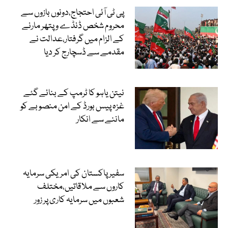
پی ٹی آئی احتجاج،دونوں بازوں سے
محروم شخص ڈنڈے و پتھر مارنے
کے الزام میں گرفتار،عدالت نے
مقدمے سے ڈسچارج کر دیا
نیتن یاہو کا ٹرمپ کے بنائے گئے
غزہ پیس بورڈ کے امن منصوبے کو
ماننے سے انکار
سفیر پاکستان کی امریکی سرمایہ
کاروں سے ملاقاتیں،مختلف
شعبوں میں سرمایہ کاری پر زور