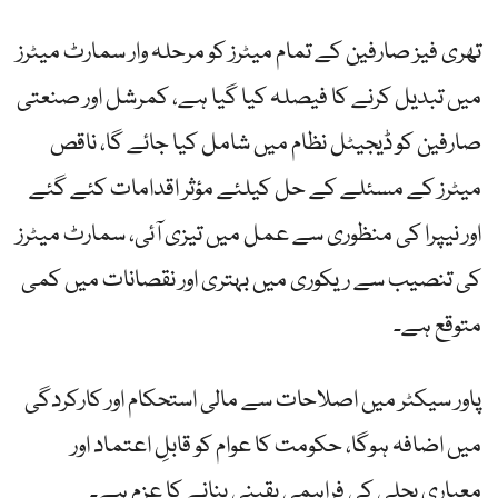
تھری فیز صارفین کے تمام میٹرز کو مرحلہ وار سمارٹ میٹرز
میں تبدیل کرنے کا فیصلہ کیا گیا ہے، کمرشل اور صنعتی
صارفین کو ڈیجیٹل نظام میں شامل کیا جائے گا، ناقص
میٹرز کے مسئلے کے حل کیلئے مؤثر اقدامات کئے گئے
اور نیپرا کی منظوری سے عمل میں تیزی آئی، سمارٹ میٹرز
کی تنصیب سے ریکوری میں بہتری اور نقصانات میں کمی
متوقع ہے۔
پاور سیکٹر میں اصلاحات سے مالی استحکام اور کارکردگی
میں اضافہ ہوگا، حکومت کا عوام کو قابلِ اعتماد اور
معیاری بجلی کی فراہمی یقینی بنانے کا عزم ہے۔