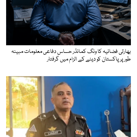
بھارتی فضائیہ کا ونگ کمانڈر حساس دفاعی معلومات مبینہ
طور پر پاکستان کو دینے کے الزام میں گرفتار