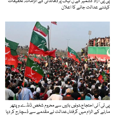
پی پی آزاد کشمیر کے ن لیگ پر دھاندلی کے الزامات، تحقیقات
کیلئے عدالت جانے کا اعلان
پی ٹی آئی احتجاج،دونوں بازوں سے محروم شخص ڈنڈے و پتھر
مارنے کے الزام میں گرفتار،عدالت نے مقدمے سے ڈسچارج کر دیا