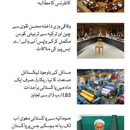
کانفرنس کا مطالبہ
وفاقی وزیر داخلہ محسن نقوی سے
چین اور ترکیہ سے تربیتی کورس
مکمل کرکے واپس آنے والے اے
ایس پیز کی ملاقات
مسائل کے باوجود ٹیکسٹائل
صنعت کا نیا ریکارڈ، صرف ایک
ماہ میں پاکستانی برآمدات
1.83ارب ڈالر سے تجاوز
صومالیہ سے پاکستانی مغوی اب
تک رہا نہ ہوسکے جس پر پاکستان