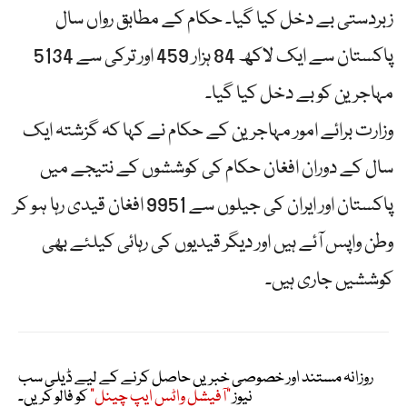
زبردستی بے دخل کیا گیا۔ حکام کے مطابق رواں سال
پاکستان سے ایک لاکھ 84 ہزار 459 اور ترکی سے 5134
مہاجرین کو بے دخل کیا گیا۔
وزارت برائے امور مہاجرین کے حکام نے کہا کہ گزشتہ ایک
سال کے دوران افغان حکام کی کوششوں کے نتیجے میں
پاکستان اور ایران کی جیلوں سے 9951 افغان قیدی رہا ہو کر
وطن واپس آئے ہیں اور دیگر قیدیوں کی رہائی کیلئے بھی
کوششیں جاری ہیں۔
روزانہ مستند اور خصوصی خبریں حاصل کرنے کے لیے ڈیلی سب
نیوز
"آفیشل واٹس ایپ چینل"
کو فالو کریں۔