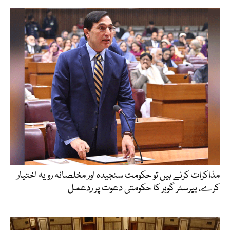
مذاکرات کرنے ہیں تو حکومت سنجیدہ اور مخلصانہ رویہ اختیار
کرے، بیرسٹر گوہر کا حکومتی دعوت پر ردعمل