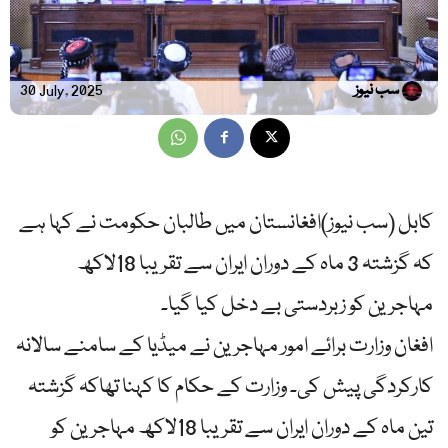
سب نیوز
30 July, 2025
کابل (سب نیوز)افغانستان میں طالبان حکومت نے کہا ہے
کہ گزشتہ 3 ماہ کے دوران ایران سے تقریبا 18لاکھ
مہاجرین کو زبردستی بے دخل کیا گیا۔
افغان وزارت برائے امور مہاجرین نے میڈیا کے سامنے سالانہ
کارکردگی پیش کی۔ وزارت کے حکام کا کہنا تھاکہ گزشتہ
تین ماہ کے دوران ایران سے تقریبا 18لاکھ مہاجرین کو