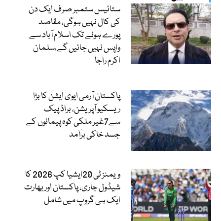
ستائیس ستمبر صرف ایک دن
کی کال نہیں ہوگی، مقاصد
پورے ہونے تک اسلام آباد سے
واپس نہیں جائیں گے،سلمان
اکرم راجا
پاکستان آرمی ایوی ایشن کا بڑا
ریسکیو آپریشن، براڈ پیک
سے7غیر ملکی کوہ پیمائوں کے
جسد خاکی برآمد
ویمنز ٹی 20ایشیا کپ 2026 کا
شیڈول جاری، پاکستان اور بھارت
ایک ہی گروپ میں شامل