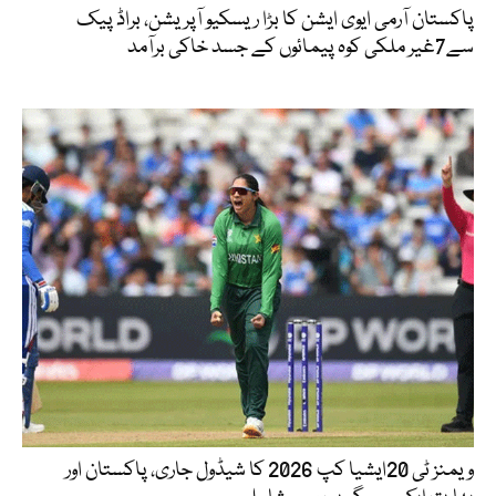
پاکستان آرمی ایوی ایشن کا بڑا ریسکیو آپریشن، براڈ پیک
سے7غیر ملکی کوہ پیمائوں کے جسد خاکی برآمد
ویمنز ٹی 20ایشیا کپ 2026 کا شیڈول جاری، پاکستان اور