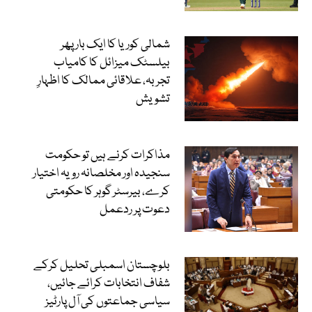
شمالی کوریا کا ایک بار پھر
بیلسٹک میزائل کا کامیاب
تجربہ، علاقائی ممالک کا اظہارِ
تشویش
مذاکرات کرنے ہیں تو حکومت
سنجیدہ اور مخلصانہ رویہ اختیار
کرے، بیرسٹر گوہر کا حکومتی
دعوت پر ردعمل
بلوچستان اسمبلی تحلیل کرکے
شفاف انتخابات کرائے جائیں،
سیاسی جماعتوں کی آل پارٹیز