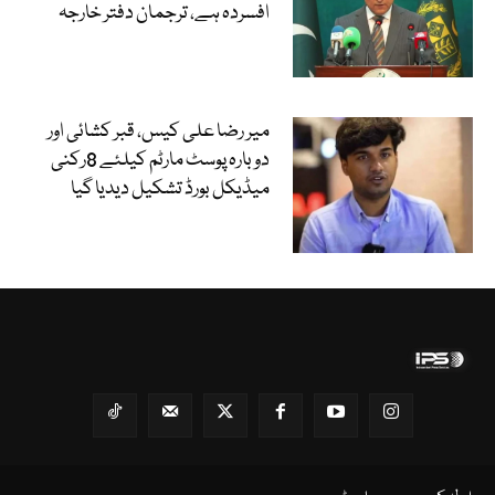
افسردہ ہے، ترجمان دفتر خارجہ
میر رضا علی کیس، قبر کشائی اور
دوبارہ پوسٹ مارٹم کیلئے 8رکنی
میڈیکل بورڈ تشکیل دیدیا گیا