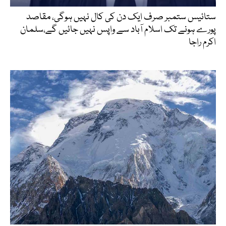
ستائیس ستمبر صرف ایک دن کی کال نہیں ہوگی، مقاصد
پورے ہونے تک اسلام آباد سے واپس نہیں جائیں گے،سلمان
اکرم راجا