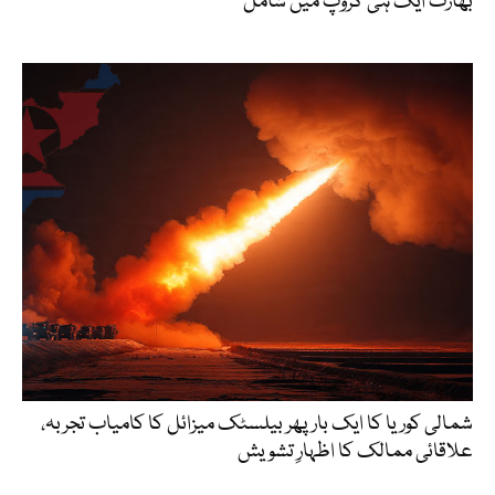
بھارت ایک ہی گروپ میں شامل
شمالی کوریا کا ایک بار پھر بیلسٹک میزائل کا کامیاب تجربہ،
علاقائی ممالک کا اظہارِ تشویش