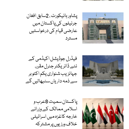
پشاور ہائیکورٹ ، 2سابق افغان
جرنیلوں کی پاکستان میں
عارضی قیام کی درخواستیں
مسترد
فیڈرل جوڈیشل اکیڈمی کے
نئے ڈائریکٹر جنرل مقرر،
جہانزیب شنواری یکم اکتوبر
سے ذمہ داریاں سنبھالیں گے
پاکستان سمیت 8عرب و
اسلامی ممالک کے وزرائے
خارجہ کاغزہ میں اسرائیلی
خلاف ورزیوں پر مشترکہ