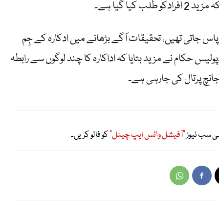
کیا گیا ہے۔
ے پاس جاتی تھیں، تحقیقات آگے بڑھانے میں ادکارہ کے جِم
لیس حکام نے مزید بتایا کہ اداکارہ کا چند لوگوں سے رابطہ
انچ پرتال کی جارہی ہے۔
ی سب نیوز
"آفیشل واٹس ایپ چینل"
کو فالو کریں۔