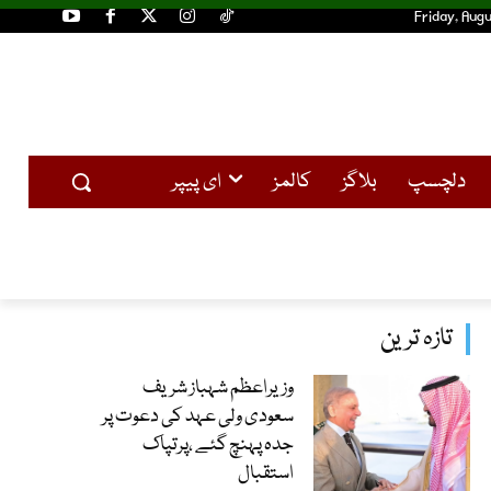
Friday, Augu
دلچسپ
بلاگز
کالمز
ای پیپر
تازہ ترین
وزیراعظم شہباز شریف
سعودی ولی عہد کی دعوت پر
جدہ پہنچ گئے ،پرتپاک
استقبال