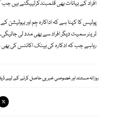
افراد کے بیانات بھی قلمبندکرلییگئے ہیں جب کہ مزید 2 افرادکو طلب 
پولیس کا کہنا ہے کہ اداکارہ جِم اور بیوٹیشن ک
ٹرینر سمیت دیگر افراد سے بھی مدد لی جائیگی۔پو
رہاہے جب کہ ادکارہ کی بینک اکانٹس کی بھی ج
روزانہ مستند اور خصوصی خبریں حاصل کرنے کے لیے ڈیل