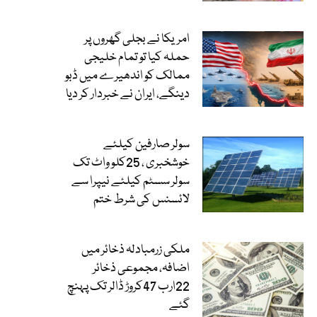
امریکا نے بجلی گھروں پر
حملہ کیا تو تمام خلیجی
ممالک کو اندھیرے میں ڈبو
دینگے، ایران نے خبردار کر دیا
سولر صارفین کیلئے
خوشخبری ، 25کلو واٹ تک
سولر سسٹم کیلئے نیپرا سے
لائسنس کی شرط ختم
ملکی زرمبادلہ ذخائر میں
اضافہ، مجموعی ذخائر
22ارب 47کروڑ ڈالر تک پہنچ
گئے