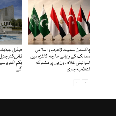
پاکستان سمیت 8عرب و اسلامی
فیڈرل جوڈیش
ممالک کے وزرائے خارجہ کاغزہ میں
ڈائریکٹر جنرل
اسرائیلی خلاف ورزیوں پر مشترکہ
یکم اکتوبر سے
اعلامیہ جاری
گے