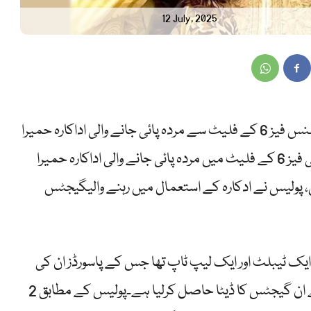
12 July, 2025
لاہور (سب نیوز )پولیس نے کراچی کے علاقے ڈیفنس فیز 6 کے فلیٹ سے مردہ پائی جانے والی اداکارہ حمیرا
اصغر کے الیکٹرونکس گیجٹس کھول لیے۔کراچی فیز 6 کے فلیٹ میں مردہ پائی جانے والی اداکارہ حمیرا
پولیس نے ادکارہ کے استعمال میں رہنے والیگیجٹس
یرا کے پاس 3 موبائل فونز، ایک ٹیبلٹ اور ایک لیپ ٹاپ تھا جس کے پاسورڈز ان کی
ڈائری میں درج تھے، جس کی مدد سے پولیس نے ان گیجٹس کا ڈیٹا حاصل کرلیا ہے۔پولیس کے مطابق 2