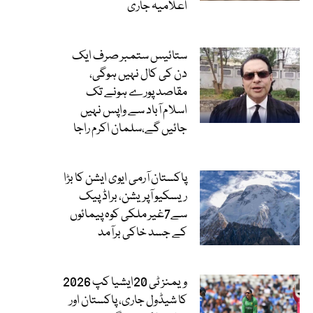
اعلامیہ جاری
ستائیس ستمبر صرف ایک
دن کی کال نہیں ہوگی،
مقاصد پورے ہونے تک
اسلام آباد سے واپس نہیں
جائیں گے،سلمان اکرم راجا
پاکستان آرمی ایوی ایشن کا بڑا
ریسکیو آپریشن، براڈ پیک
سے7غیر ملکی کوہ پیمائوں
کے جسد خاکی برآمد
ویمنز ٹی 20ایشیا کپ 2026
کا شیڈول جاری، پاکستان اور