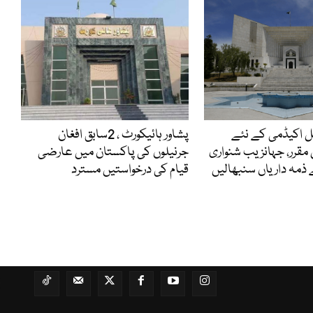
ل اکیڈمی کے نئے
پشاور ہائیکورٹ ، 2سابق افغان
 مقرر، جہانزیب شنواری
جرنیلوں کی پاکستان میں عارضی
 ذمہ داریاں سنبھالیں
قیام کی درخواستیں مسترد