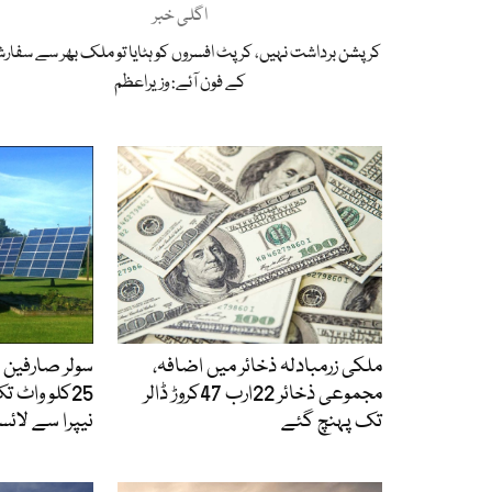
اگلی خبر
کرپشن برداشت نہیں، کرپٹ افسروں کو ہٹایا تو ملک بھر سے سفار
کے فون آئے: وزیراعظم
ملکی زرمبادلہ ذخائر میں اضافہ،
سولر صارفین 
مجموعی ذخائر 22ارب 47کروڑ ڈالر
25کلو واٹ 
تک پہنچ گئے
نیپرا سے لا