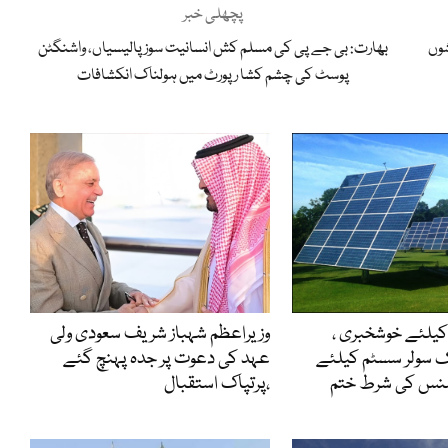
پچھلی خبر
شوں
بھارت: بی جے پی کی مسلم کش انسانیت سوز پالیسیاں، واشنگٹن
پوسٹ کی چشم کشا رپورٹ میں ہولناک انکشافات
کیلئے خوشخبری ،
وزیراعظم شہباز شریف سعودی ولی
تک سولر سسٹم کیلئے
عہد کی دعوت پر جدہ پہنچ گئے
ئسنس کی شرط ختم
،پرتپاک استقبال