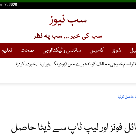
st 7, 2026
سب نیوز
سب کی خبر ... سب پہ نظر
یل
شوبز
کامرس
سائنس و ٹیکنالوجی
صحت
تعلیم
 تو تمام خلیجی ممالک کو اندھیرے میں ڈبو دینگے، ایران نے خبردار کر دیا
ا حاصل کرلیا
ل فونز اور لیپ ٹاپ سے ڈیٹا حاصل