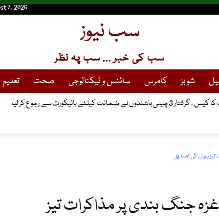
st 7, 2026
سب نیوز
سب کی خبر ... سب پہ نظر
یل
شوبز
کامرس
سائنس و ٹیکنالوجی
صحت
تعلیم
انت کیلئے ہائیکورٹ سے رجوع کر لیا
تیز ہونے کی تصدیق
زہ جنگ بندی پر مذاکرات تیز