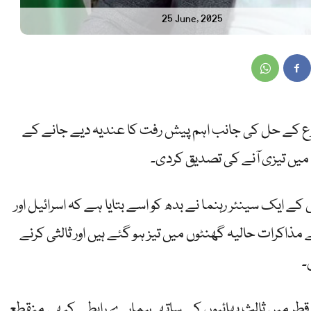
25 June, 2025
ع کے حل کی جانب اہم پیش رفت کا عندیہ دیے جانے کے
یں تیزی آنے کی تصدیق کردی۔
 ایک سینئر رہنما نے بدھ کو اسے بتایا ہے کہ اسرائیل اور
کرات حالیہ گھنٹوں میں تیز ہو گئے ہیں اور ثالثی کرنے
۔
ر قطر میں ثالث بھائیوں کے ساتھ ہمارے رابطے کبھی منقطع