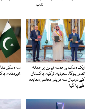
نقاب
ایک ملک پر حملہ تینوں پر حملہ
سہ ملکی دفاع
تصور ہوگا، سعودیہ، ترکیہ، پاکستان
خیرمقدم، پاک
کے درمیان سہ فریقی دفاعی معاہدہ
طے پا گیا