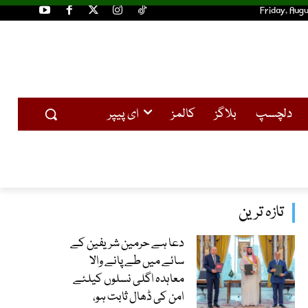
Friday, Augu
دلچسپ
بلاگز
کالمز
ای پیپر
تازہ ترین
دعا ہے حرمین شریفین کے
سائے میں طے پانے والا
معاہدہ اگلی نسلوں کیلئے
امن کی ڈھال ثابت ہو،