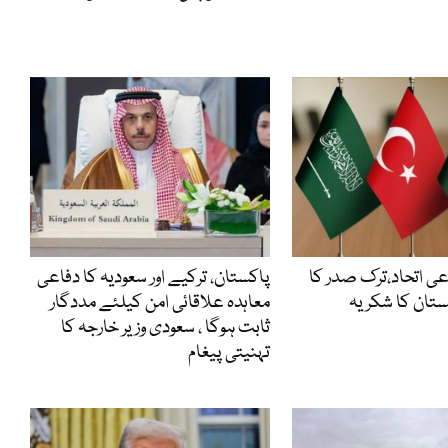
ی اتحاد،ترک صدر کا
پاکستان، ترکیے اور سعودیہ کا دفاعی
ستان کا شکریہ
معاہدہ علاقائی امن کیلئے مددگار
ثابت ہوگا ، سعودی وزیر خارجہ کا
تہنیتی پیغام