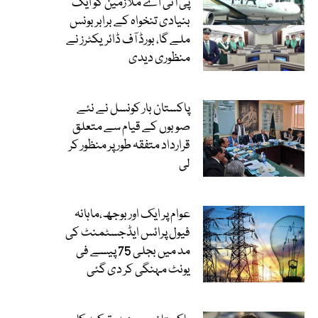
پی آئی اے ملازمین کو ایک
بنیادی تنخواہ کے برابر بونس
ملے گا، بورڈ آف ڈائریکٹرز نے
منظوری دیدی
پاکستان بار کونسل نے نئے
صوبوں کے قیام سے متعلق
قرارداد متفقہ طور پر منظور کر
لی
عوام پر ایک اور بوجھ،ماہانہ
فیول پرائس ایڈجسٹمنٹ کی
مد میں بجلی 75 پیسے فی
یونٹ مہنگی کر دی گئی