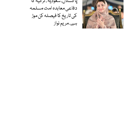
پاکستان، سعودیہ ، ترکیہ کا
دفاعی معاہدہ امت مسلمہ
کی تاریخ کا فیصلہ کن موڑ
ہے، مریم نواز