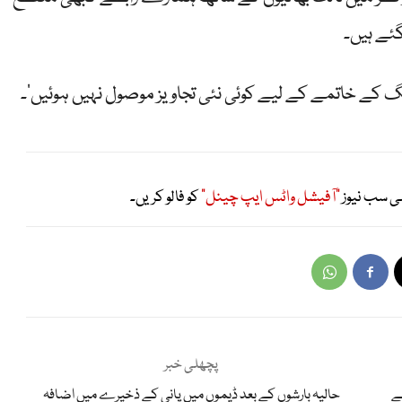
گئے ہیں۔
گ کے خاتمے کے لیے کوئی نئی تجاویز موصول نہیں ہوئیں‘۔
ی سب نیوز
"آفیشل واٹس ایپ چینل"
کو فالو کریں۔
پچھلی خبر
بے
حالیہ بارشوں کے بعد ڈیموں میں پانی کے ذخیرے میں اضافہ