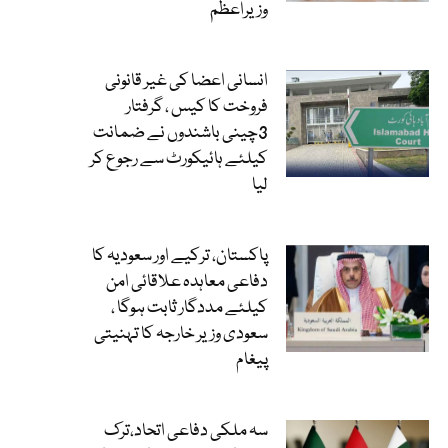
وزیراعظم
انسانی اعضا کی غیر قانونی
فروخت کا کیس ، گرفتار
3چینی باشندوں نے ضمانت
کیلئے ہائیکورٹ سے رجوع کر
لیا
پاکستان، ترکیے اور سعودیہ کا
دفاعی معاہدہ علاقائی امن
کیلئے مددگار ثابت ہوگا ،
سعودی وزیر خارجہ کا تہنیتی
پیغام
سہ ملکی دفاعی اتحاد،ترک