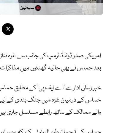
سب نیوز
امریکی صدر ڈونلڈ ٹرمپ کی جانب سے غزہ تناز
بعد حماس نے بھی حالیہ گھنٹوں میں مذاکرات م
خبر رساں ادارے ’اے ایف پی‘ کے مطابق حماس کے
حماس کے درمیان غزہ میں جنگ بندی کے لیے مذا
والے ممالک کے ساتھ رابطے مسلسل جاری ہیں
حماس کے ترجمان طاہر النونو نے کہا کہ مصر او