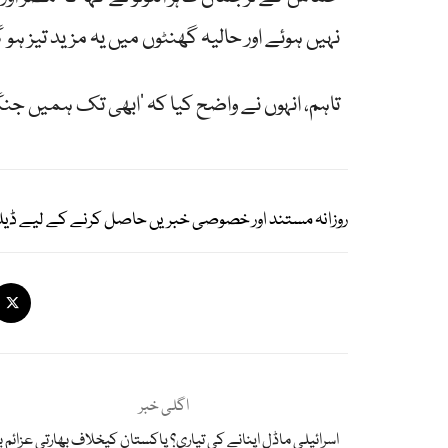
نہیں ہوئے اور حالیہ گھنٹوں میں یہ مزید تیز ہو 
تاہم، انہوں نے واضح کیا کہ ’ابھی تک ہمیں جن
روزانہ مستند اور خصوصی خبریں حاصل کرنے کے لیے ڈیل
اگلی خبر
اسرائیلی ماڈل اپنانے کی تیاری؟ پاکستان کیخلاف بھارتی عزائم 