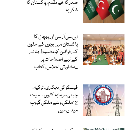
صدر کا خیرمقدم، پاکستان کا
شکریہ
این سی آر سی اور پہچان کا
پاکستان میں بچوں کے حقوق
کے قوانین کو مضبوط بنانے
کے لیے اصلاحات پر
مشاورتی اجلاس، کتاب...
فیسکو کی نجکاری، ترکیہ،
چینی سرمایہ کاروں سمیت
12ملکی و غیر ملکی گروپ
میدان میں